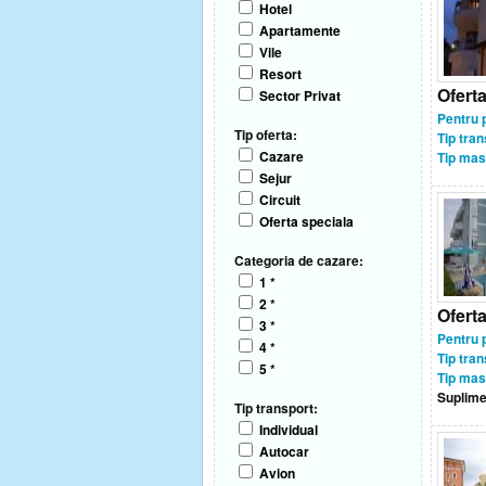
Hotel
Apartamente
Vile
Resort
Ofert
Sector Privat
Pentru 
Tip oferta:
Tip tran
Cazare
Tip mas
Sejur
Circuit
Oferta speciala
Categoria de cazare:
1 *
2 *
Ofert
3 *
Pentru 
4 *
Tip tran
5 *
Tip mas
Suplime
Tip transport:
Individual
Autocar
Avion