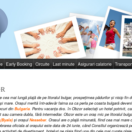
re
Early Booking
Circuite
Last minute
Asigurari calatorie
Transpor
OR
 cea mai lungă plajă de pe litoralul bulgar, prospeţimea pădurilor şi nisip fin
şi mare. Oraşul merită într-adevăr faima sa ca perla pe coasta bulgară deveni
ocuri din
Bulgaria
.
Pentru vacanţa dvs. în Obzor selectaţi un hotel potrivit, ca
 sau camera dubla, fără intermediar. Obzor
este un oraş mic pe litoralul bulg
b
(Byala)
şi oraşul
Nessebar
.
Orasul are o plajă minunată, fiind cea mai mare
brarea oficiala al oraşului este data de 24 iunie, când Consiliul organizează pe
activitati de divertisment, hoteluri pe plaja fiind una din cele mai curate plaje