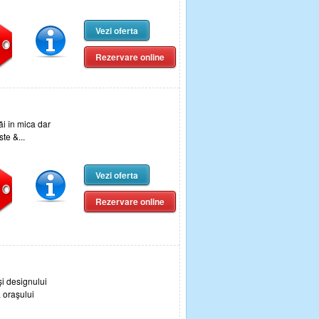
Vezi oferta
Rezervare online
i în mica dar
te &...
Vezi oferta
Rezervare online
i designului
 oraşului