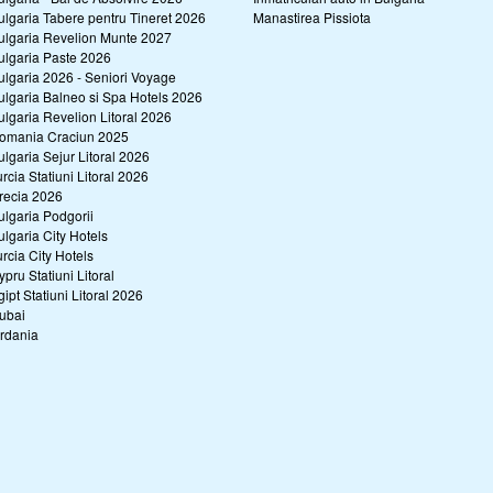
ulgaria Tabere pentru Tineret 2026
Manastirea Pissiota
ulgaria Revelion Munte 2027
ulgaria Paste 2026
ulgaria 2026 - Seniori Voyage
ulgaria Balneo si Spa Hotels 2026
ulgaria Revelion Litoral 2026
omania Craciun 2025
ulgaria Sejur Litoral 2026
urcia Statiuni Litoral 2026
recia 2026
ulgaria Podgorii
ulgaria City Hotels
urcia City Hotels
ypru Statiuni Litoral
gipt Statiuni Litoral 2026
ubai
ordania