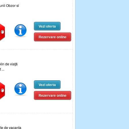
nii Obzor si
Vezi oferta
Rezervare online
lin de viaţă
...
Vezi oferta
Rezervare online
te de vacanta