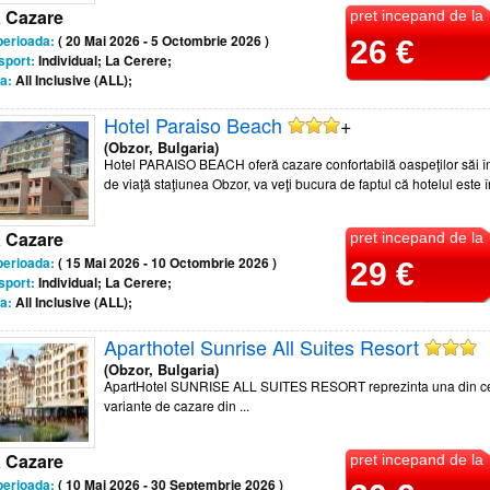
a Cazare
pret incepand de la
perioada:
( 20 Mai 2026 - 5 Octombrie 2026 )
26 €
sport:
Individual; La Cerere;
a:
All Inclusive (ALL);
Hotel Paraiso Beach
+
(Obzor, Bulgaria)
Hotel PARAISO BEACH oferă cazare confortabilă oaspeţilor săi în
de viaţă staţiunea Obzor, va veţi bucura de faptul că hotelul este în
a Cazare
pret incepand de la
perioada:
( 15 Mai 2026 - 10 Octombrie 2026 )
29 €
sport:
Individual; La Cerere;
a:
All Inclusive (ALL);
Aparthotel Sunrise All Suites Resort
(Obzor, Bulgaria)
ApartHotel SUNRISE ALL SUITES RESORT reprezinta una din c
variante de cazare din ...
a Cazare
pret incepand de la
perioada:
( 10 Mai 2026 - 30 Septembrie 2026 )