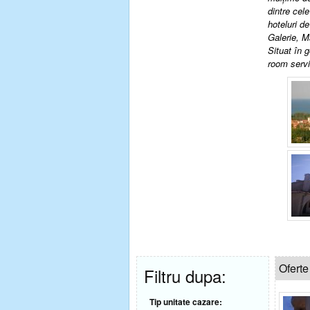
dintre cel
hoteluri d
Galerie, M
Situat în 
room servic
Oferte
Filtru dupa:
Tip unitate cazare: