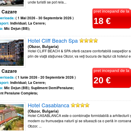
unde turistii se pot rela...
a Cazare
pret incepand de la
perioada:
( 1 Mai 2026 - 30 Septembrie 2026 )
18 €
sport:
Individual; La Cerere;
a:
Mic Dejun (BB);
Hotel Cliff Beach Spa
(Obzor, Bulgaria)
Hotel CLIFF BEACH & SPA oferă cazare confortabilă oaspeţilor să
plin de viaţă staţiunea Obzor, va veţi bucura de faptul că hotelul es
a Cazare
pret incepand de la
perioada:
( 1 Iunie 2026 - 20 Septembrie 2026 )
20 €
sport:
Individual; La Cerere;
a:
Mic Dejun (BB); Supliment DemiPensiune;
nt Pensiune Completa;
Hotel Casablanca
(Obzor, Bulgaria)
Hotel CASABLANCA este o combinaţie formidabilă a arhitecturii ş
modern cu frumuseţea naturii şi se situează ca o perlă în coroana
Obzor. ...