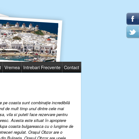
t
Vremea
Intrebari Frecvente
Contact
 de pe coasta sunt combinaţie incredibilă
nd de mult timp unul dintre cele mai
sa, vila si puteti face rezervare pentru
aresc. Acesta este situat în apropiere
 dupa coasta bulgareasca cu o lungime de
treceri regulat. Oraşul
Obzor are o
 din Bulgaria. Oraşul
Obzor are unele