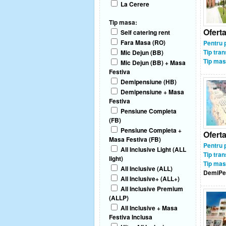
La Cerere
Tip masa:
Ofert
Self catering rent
Fara Masa (RO)
Pentru 
Tip tran
Mic Dejun (BB)
Tip mas
Mic Dejun (BB) + Masa
Festiva
Demipensiune (HB)
Demipensiune + Masa
Festiva
Pensiune Completa
(FB)
Pensiune Completa +
Ofert
Masa Festiva (FB)
Pentru 
All Inclusive Light (ALL
Tip tran
light)
Tip mas
All Inclusive (ALL)
DemiPe
All Inclusive+ (ALL+)
All Inclusive Premium
(ALLP)
All Inclusive + Masa
Festiva Inclusa