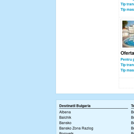
Tip tran
Tip mas
Ofert
Pentru 
Tip tran
Tip mas
Destinatii Bulgaria
T
Albena
B
Balchik
B
Bansko
B
Bansko Zona Razlog
B
Borovets
B