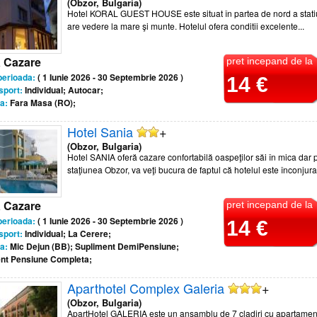
(Obzor, Bulgaria)
Hotel KORAL GUEST HOUSE este situat în partea de nord a statiu
are vedere la mare şi munte. Hotelul ofera conditii excelente...
a Cazare
pret incepand de la
perioada:
( 1 Iunie 2026 - 30 Septembrie 2026 )
14 €
sport:
Individual; Autocar;
a:
Fara Masa (RO);
Hotel Sania
+
(Obzor, Bulgaria)
Hotel SANIA oferă cazare confortabilă oaspeţilor săi în mica dar p
staţiunea Obzor, va veţi bucura de faptul că hotelul este înconjurat 
a Cazare
pret incepand de la
perioada:
( 1 Iunie 2026 - 30 Septembrie 2026 )
14 €
sport:
Individual; La Cerere;
a:
Mic Dejun (BB); Supliment DemiPensiune;
nt Pensiune Completa;
Aparthotel Complex Galeria
+
(Obzor, Bulgaria)
ApartHotel GALERIA este un ansamblu de 7 cladiri cu apartamen