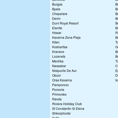
Burgas
B
Byala
B
Chepelare
B
Devin
B
Duni Royal Resort
B
Elenite
B
Hissar
R
Kavarna Zona Plaja
B
Kiten
T
Kosharitsa
G
Kranevo
B
Lozenets
B
Mechka
T
Nessebar
C
Nisipurile De Aur
E
Obzor
D
Oras Kavarna
I
Pamporovo
Pomorie
Primorsko
Ravda
Riviera Holiday Club
Sf Constantin Si Elena
Shkorpilovtsi
Sofia