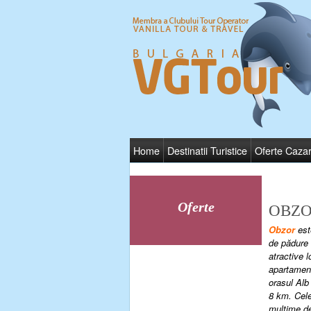
Home
Destinatii Turistice
Oferte Caza
Oferte
OBZ
Obzor
este
de pădure 
atractive l
apartament
orasul Al
8 km. Cele
mulţime de 