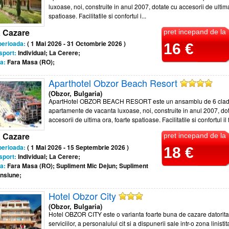
luxoase, noi, construite in anul 2007, dotate cu accesorii de ultima
spatioase. Facilitatile si confortul i...
a Cazare
pret incepand de la
perioada:
( 1 Mai 2026 - 31 Octombrie 2026 )
16 €
sport:
Individual; La Cerere;
a:
Fara Masa (RO);
Aparthotel Obzor Beach Resort
(Obzor, Bulgaria)
ApartHotel OBZOR BEACH RESORT este un ansamblu de 6 cladi
apartamente de vacanta luxoase, noi, construite in anul 2007, do
accesorii de ultima ora, foarte spatioase. Facilitatile si confortul il 
a Cazare
pret incepand de la
perioada:
( 1 Mai 2026 - 15 Septembrie 2026 )
18 €
sport:
Individual; La Cerere;
a:
Fara Masa (RO); Supliment Mic Dejun; Supliment
nsiune;
Hotel Obzor City
(Obzor, Bulgaria)
Hotel OBZOR CITY este o varianta foarte buna de cazare datorita c
serviciilor, a personalului cit si a dispunerii sale intr-o zona linistita