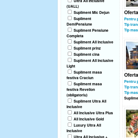
Ultra All Inclusive
(UALL)
Ofert
Supliment Mic Dejun
Supliment
Pentru 
DemiPensiune
Tip tran
Tip mas
Supliment Pensiune
Completa
Supliment All Inclusive
Supliment prinz
Supliment cina
Supliment All Inclusive
Light
Supliment masa
Ofert
festiva Craciun
Pentru 
Supliment masa
Tip tran
festiva Revelion
Tip mas
(obligatoriu)
Suplime
Supliment Ultra All
Inclusive
All Inclusive Ultra Plus
All Inclusive Gold
Luxury Ultra All
Inclusive
Ultra All Inclusive +