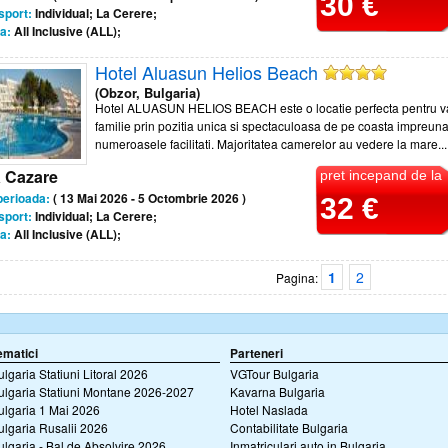
30 €
sport:
Individual; La Cerere;
a:
All Inclusive (ALL);
Hotel Aluasun Helios Beach
(Obzor, Bulgaria)
Hotel ALUASUN HELIOS BEACH este o locatie perfecta pentru v
familie prin pozitia unica si spectaculoasa de pe coasta impreun
numeroasele facilitati. Majoritatea camerelor au vedere la mare...
a Cazare
pret incepand de la
perioada:
( 13 Mai 2026 - 5 Octombrie 2026 )
32 €
sport:
Individual; La Cerere;
a:
All Inclusive (ALL);
1
2
Pagina:
ematici
Parteneri
ulgaria Statiuni Litoral 2026
VGTour Bulgaria
ulgaria Statiuni Montane 2026-2027
Kavarna Bulgaria
ulgaria 1 Mai 2026
Hotel Naslada
ulgaria Rusalii 2026
Contabilitate Bulgaria
ulgaria - Bal de Absolvire 2026
Inmatriculari auto in Bulgaria