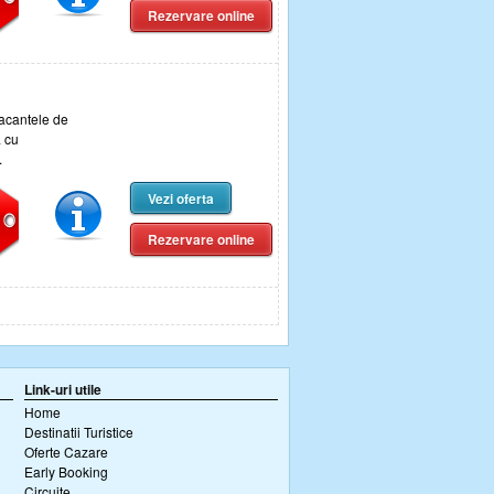
Rezervare online
acantele de
a cu
.
Vezi oferta
Rezervare online
Link-uri utile
Home
Destinatii Turistice
Oferte Cazare
Early Booking
Circuite