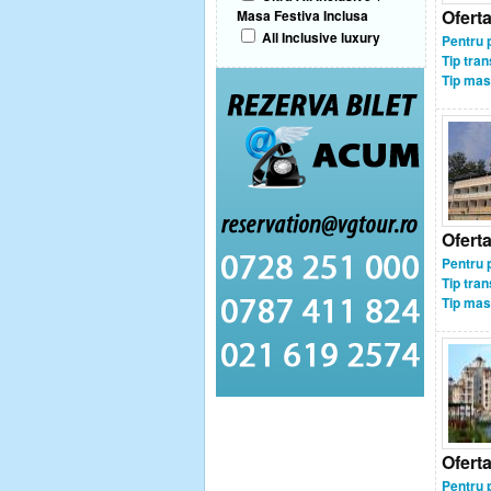
Ofert
Masa Festiva Inclusa
All Inclusive luxury
Pentru 
Tip tran
Tip mas
Ofert
Pentru 
Tip tran
Tip mas
Ofert
Pentru 