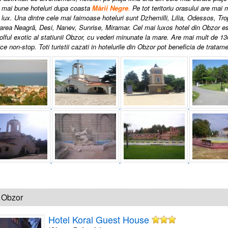
e mai bune hoteluri dupa coasta
Mării Negre
.
Pe tot teritoriu orasului are mai 
e lux. Una dintre cele mai faimoase hoteluri sunt Dzhemilli, Lilia, Odessos,
area Neagră, Desi, Nanev, Sunrise, Miramar. Cel mai luxos hotel
din Obzor es
golful exotic al statiunii Obzor, cu vederi minunate la mare. Are mai mult de 1
e non-stop. Toti turistii cazati in hotelurile din Obzor pot beneficia de tratame
 Obzor
Hotel Koral Guest House