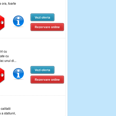
 ora, foarte
Vezi oferta
Rezervare online
ri cu
tate cu
fac unul di...
Vezi oferta
Rezervare online
alitatii
 a statiunii,