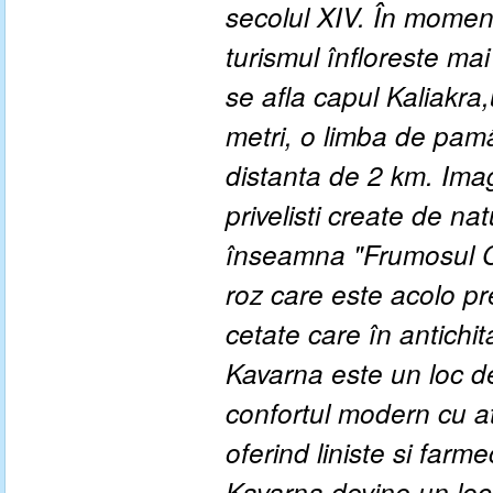
secolul XIV. În moment
turismul înfloreste ma
se afla capul Kaliakra
metri, o limba de pamâ
distanta de 2 km. Imag
privelisti create de n
înseamna "Frumosul Cap
roz care este acolo pre
cetate care în antichit
Kavarna este un loc d
confortul modern cu at
oferind liniste si farm
Kavarna devine un loc at