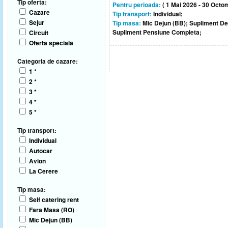
Tip oferta:
Pentru perioada:
( 1 Mai 2026 - 30 Octo
Cazare
Tip transport:
Individual;
Sejur
Tip masa:
Mic Dejun (BB); Supliment D
Supliment Pensiune Completa;
Circuit
Oferta speciala
Categoria de cazare:
1 *
2 *
3 *
4 *
5 *
Tip transport:
Individual
Autocar
Avion
La Cerere
Tip masa:
Self catering rent
Fara Masa (RO)
Mic Dejun (BB)