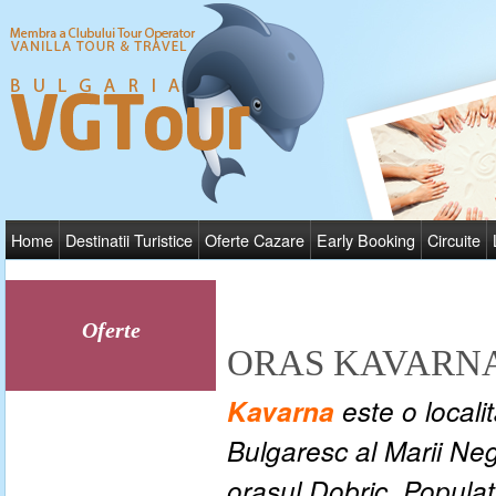
Home
Destinatii Turistice
Oferte Cazare
Early Booking
Circuite
Oferte
ORAS KAVARN
Kavarna
este o locali
Bulgaresc al Marii Neg
orasul Dobric. Populati