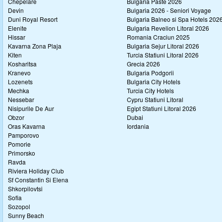
Chepelare
Bulgaria Paste 2026
Devin
Bulgaria 2026 - Seniori Voyage
Duni Royal Resort
Bulgaria Balneo si Spa Hotels 202
Elenite
Bulgaria Revelion Litoral 2026
Hissar
Romania Craciun 2025
Kavarna Zona Plaja
Bulgaria Sejur Litoral 2026
Kiten
Turcia Statiuni Litoral 2026
Kosharitsa
Grecia 2026
Kranevo
Bulgaria Podgorii
Lozenets
Bulgaria City Hotels
Mechka
Turcia City Hotels
Nessebar
Cypru Statiuni Litoral
Nisipurile De Aur
Egipt Statiuni Litoral 2026
Obzor
Dubai
Oras Kavarna
Iordania
Pamporovo
Pomorie
Primorsko
Ravda
Riviera Holiday Club
Sf Constantin Si Elena
Shkorpilovtsi
Sofia
Sozopol
Sunny Beach