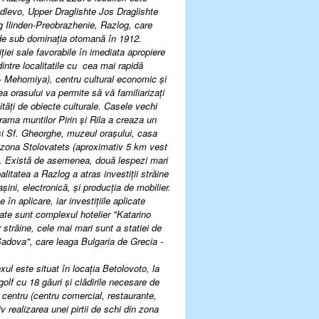
dlevo, Upper Draglishte Jos Draglishte
ng Ilinden-Preobrazhenie, Razlog, care
t de sub dominaţia otomană în 1912.
ţiei sale favorabile în imediata apropiere
intre localitatile cu cea mai rapidă
 - Mehomiya), centru cultural economic şi
rea orasului va permite să vă familiarizaţi
ităţi de obiecte culturale. Casele vechi
rama muntilor Pirin şi Rila a creaza un
 şi Sf. Gheorghe, muzeul oraşului, casa
 zona Stolovatets (aproximativ 5 km vest
lui. Există de asemenea, două lespezi mari
alitatea a Razlog a atras investiţii străine
ini, electronică, şi producţia de mobilier.
n aplicare, iar investiţiile aplicate
vate sunt complexul hotelier "Katarino
 străine, cele mai mari sunt a statiei de
-Sadova", care leaga Bulgaria de Grecia -
xul este situat în locaţia Betolovoto, la
 golf cu
18
găuri şi clădirile necesare de
 centru (centru comercial, restaurante,
v realizarea unei pirtii de schi din zona