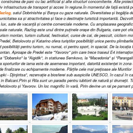
, construirea de parc cu lac artificial şi alte structuri concomitente. Alte proi
iv infrastructura de transport şi acces în regiune.În momentul de faţă există p
Razlog
,
satul Dobrinishte şi Banya cu gaze naturale. Diversitatea
şi bogăţia d
unicitatea sa şi atractivitatea şi face o destinaţie turistică importantă. Dezvo
e lux, sate de vacanţă şi centre comerciale moderne. Cu amplasarea geografică 
sale naturale, Razlog este unul dintre puţinele oraşe din Bulgaria, care pot oferi
urism
montan, turism cultural, festivaluri, curse de cai, de pescuit, ciclism m
Predel, Betolovoto şi Katarino ofera turiştilor posibilităţi unice pentru plimbaril
d posibilităţi pentru turism, nu numai, ci pentru sport, in spacial. De la locaţi
ontan. Aproape de Predel este "Yavorov" prin care trece traseul E4 internaţion
la "Dobarsko" la "Aigidik", in statiunea Semkovo, la "Macedonia"
şi
"Parangali
a sporturilor de iarna este de asemenea important, datorită existenţei in zona 
de finalizare cu echipamente moderne. Părţile
cele mai preţioase ale Muntilor 
pki - Djinjiritsa", rezervaţie a biosferei sub auspiciile UNESCO, în cazul în ca
n Balcani.Pirin şi Rila sunt un paradis pentru iubitorii de natură şi drumeţii. Tur
Betolovoto şi
Yavorov
. Un loc magnific în vară, Pirin devine un rai pe pamant p