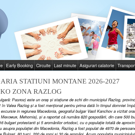
re
Early Booking
Circuite
Last minute
Asigurari calatorie
Transpor
ARIA STATIUNI MONTANE 2026-2027
KO ZONA RAZLOG
lgară: Разлог) este un oraş şi staţiune de schi din municipiul Razlog, provinc
t în Valea Razlog şi a fost menţionat pentru prima dată în timpul domniei împărat
excursie in regiunea Macedonia, geograful bulgar Vasil Kanchov a vizitat ora
Мехомия, Mehomia), şi a raportat că număra 820 gospodării, din care 500 bul
16 bulgari protestanti şi 5 aromânilor ortodoxi, cu o populaţie totală de aproxi
u asupra populaţiei din Macedonia, Razlog a fost populat de 4970 de persoane
Bulgari, 80 turci, 200 de romi şi 30 de aromâni. Acum populatia municipiului