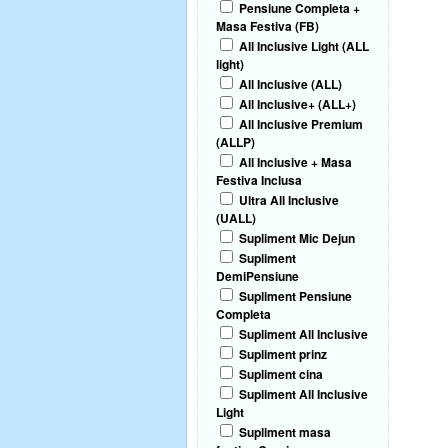
Pensiune Completa +
Masa Festiva (FB)
All Inclusive Light (ALL
light)
All Inclusive (ALL)
All Inclusive+ (ALL+)
All Inclusive Premium
(ALLP)
All Inclusive + Masa
Festiva Inclusa
Ultra All Inclusive
(UALL)
Supliment Mic Dejun
Supliment
DemiPensiune
Supliment Pensiune
Completa
Supliment All Inclusive
Supliment prinz
Supliment cina
Supliment All Inclusive
Light
Supliment masa