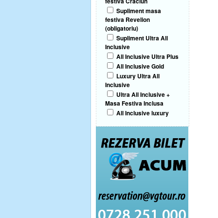
festiva Craciun
Supliment masa
festiva Revelion
(obligatoriu)
Supliment Ultra All
Inclusive
All Inclusive Ultra Plus
All Inclusive Gold
Luxury Ultra All
Inclusive
Ultra All Inclusive +
Masa Festiva Inclusa
All Inclusive luxury