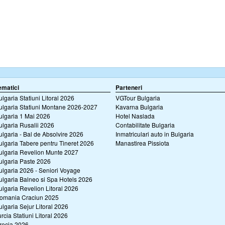
ematici
Parteneri
ulgaria Statiuni Litoral 2026
VGTour Bulgaria
ulgaria Statiuni Montane 2026-2027
Kavarna Bulgaria
ulgaria 1 Mai 2026
Hotel Naslada
ulgaria Rusalii 2026
Contabilitate Bulgaria
ulgaria - Bal de Absolvire 2026
Inmatriculari auto in Bulgaria
ulgaria Tabere pentru Tineret 2026
Manastirea Pissiota
ulgaria Revelion Munte 2027
ulgaria Paste 2026
ulgaria 2026 - Seniori Voyage
ulgaria Balneo si Spa Hotels 2026
ulgaria Revelion Litoral 2026
omania Craciun 2025
ulgaria Sejur Litoral 2026
urcia Statiuni Litoral 2026
recia 2026