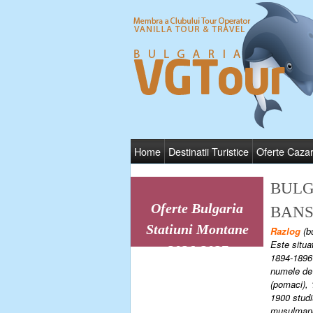
Home
Destinatii Turistice
Oferte Caza
BULG
Oferte Bulgaria
BANS
Statiuni Montane
Razlog
(bu
Este situa
2026-2027
1894-1896 
numele de 
(pomaci), 
1900 studi
musulmane 