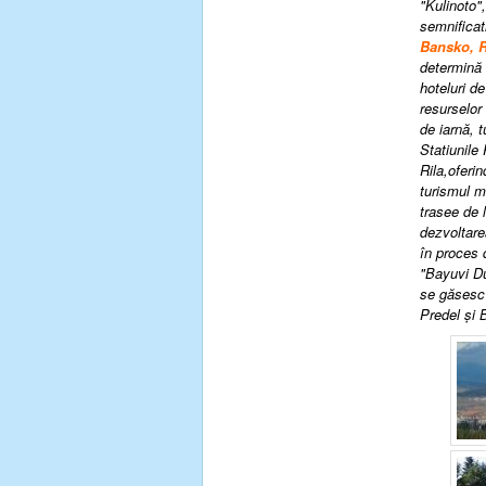
"Kulinoto"
semnificat
Bansko, 
determină 
hoteluri d
resurselor 
de iarnă,
t
Statiunile 
Rila,oferin
turismul m
trasee de 
dezvoltare
în proces 
"Bayuvi Du
se găsesc i
Predel şi 