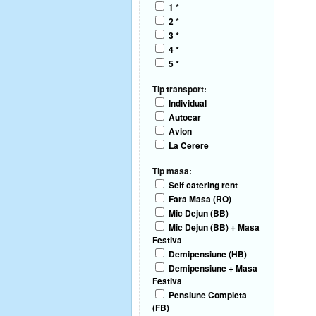
1 *
2 *
3 *
4 *
5 *
Tip transport:
Individual
Autocar
Avion
La Cerere
Tip masa:
Self catering rent
Fara Masa (RO)
Mic Dejun (BB)
Mic Dejun (BB) + Masa
Festiva
Demipensiune (HB)
Demipensiune + Masa
Festiva
Pensiune Completa
(FB)