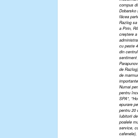
compus din
Dobarsko ş
făcea part
Razlog sa 
a Pirin, R
creştere a
administrat
cu peste 4
din centru
sentiment 
Parapunov 
de Razlog)
de marmură
importante
Numai pent
pentru înc
SPA", "Hot
epurare pe
pentru 20 
Iubitorii d
poalele mu
service, c
cafenele), 