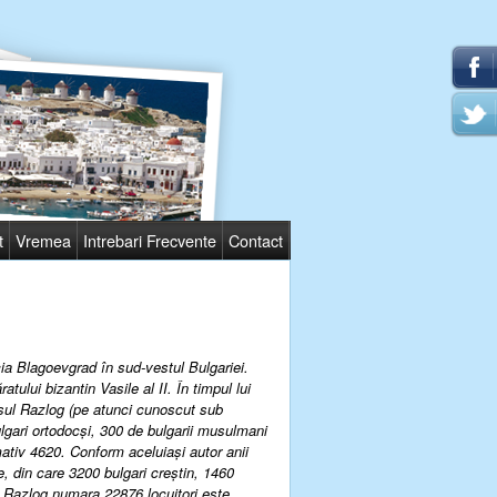
t
Vremea
Intrebari Frecvente
Contact
ia Blagoevgrad în sud-vestul Bulgariei.
ului bizantin Vasile al II. În timpul lui
sul Razlog (pe atunci cunoscut sub
gari ortodocşi, 300 de bulgarii musulmani
mativ 4620. Conform aceluiaşi autor anii
, din care 3200 bulgari creştin, 1460
 Razlog numara 22876 locuitori este