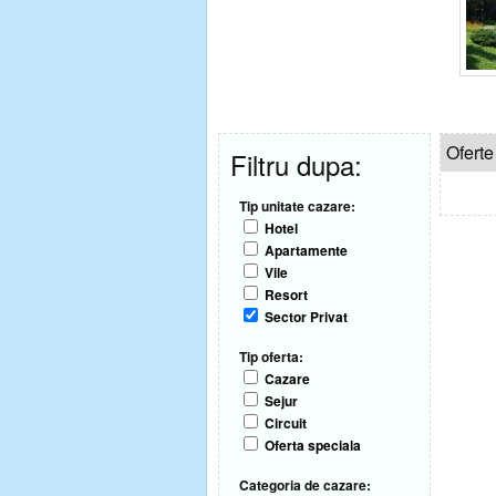
Ofert
Filtru dupa:
Tip unitate cazare:
Hotel
Apartamente
Vile
Resort
Sector Privat
Tip oferta:
Cazare
Sejur
Circuit
Oferta speciala
Categoria de cazare: