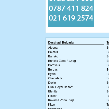
Destinatii Bulgaria
T
Albena
B
Balchik
B
Bansko
B
Bansko Zona Razlog
B
Borovets
B
Burgas
B
Byala
B
Chepelare
B
Devin
B
Duni Royal Resort
B
Elenite
B
Hissar
R
Kavarna Zona Plaja
B
Kiten
T
Kosharitsa
G