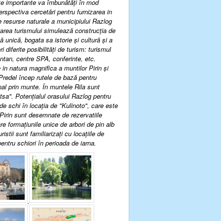
ecte importante va îmbunătăţi în mod
erspectiva cercetări pentru furnizarea in
e resurse naturale a municipiului Razlog
ltarea turismului simulează construcţia de
unică, bogata sa istorie şi cultură şi a
 diferite posibilităţi de turism: turismul
ontan, centre SPA, conferinte, etc.
e in natura magnifica a muntilor Pirin şi
a Predel încep rutele de bază pentru
al prin munte. În muntele Rila sunt
tsa". Potenţialul orasului Razlog pentru
de schi în locaţia de "Kulinoto", care este
Pirin sunt desemnate de rezervatiile
re formaţiunile unice de arbori de pin alb
istii sunt familiarizaţi cu locaţiile de
entru schiori în perioada de iarna.