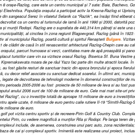
 8 oraşe-Razlog, care este un centru municipal şi 7 sate: Baie, Bachevo, Go
i Eleshnitsa. Populaţia oraşului a participat activ la Kresna-Razlog si Uprisi
e din sangeacul Serez în vilaietul Selanik ca "Razlık", ea însăşi fiind elibera
dezvoltat ca un centru al turismului de iarnă în anii 1990 şi 2000, datorită pozi
ila şi munţii Rodopi. Razlog are o suprafata de 440,314 km pătraţi si este una d
 municipalităţi, al cincilea în zona regiunii Blagoevgrad. Razlog (până în 1923
iv al municipiului Razlog, poartă cultură şi spiritul Renaşterii
Bulgare
. Vizita
1 de clădiri de casă în stil renascentist arhitectural Razlog-Chepin care au cal
l oraşului, parcuri frumoase si verzi, cantitatea mare de apă proaspătă şi pano
placut turistilor care vin sa viziteze orasul Razlog. Biserica Sf. Buna Vestire
Kipremaksevata moara de pe râul Yazo fac parte din multe atractii locale. În
, au fost găsite resturi de sanctuar tracic din epoca bronzului şi epoca fieru
, cu decor relief asociate cu sanctuar dedicat soarelui. În
ultimii ani, municip
, legate de dezvoltarea de tehnologii moderne în domeniul construcţiilor de maş
ru perioada 2005-2006 au fost proiecte de 50 milioane de leva si au fost puse î
eputul anului 2006 sunt de 100 de milioane de euro. Cele mai mari site-uri pri
el Razlog", cu o investiţie totală de aproape 15 milioane de euro a investiţiilor
ntru apele uzate, 6 milioane de euro pentru caile rutiere II-19 "Simitli-Razlog
de milioane de euro.
e golf pot vizita centru sportiv şi de recreere-Pirin Golf & Country Club. Comple
ntelui Pirin, cu vedere magnifică a munţilor Rila şi Rodopi. Pe langa teren de
omplexul include, de asemenea, construirea unui parc auto, zona rezidentiala;
baza de cai şi complexul sportiv. Iminentă este realizarea unui proiect, inclusi