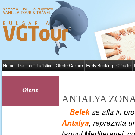
Home
Destinatii Turistice
Oferte Cazare
Early Booking
Circuite
Oferte
ANTALYA ZONA
Belek
se afla in pro
Antalya
, reprezinta u
tarmul Mediteranei, cu