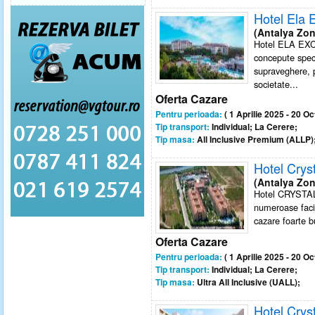
Hotel Ela 
(Antalya Zon
Hotel ELA EXC
concepute speci
supraveghere, pr
societate...
Oferta Cazare
Pentru perioada:
( 1 Aprilie 2025 - 20 O
Tip transport:
Individual; La Cerere;
Tip masa:
All Inclusive Premium (ALLP)
Hotel Crys
(Antalya Zon
Hotel CRYSTA
numeroase facili
cazare foarte bu
Oferta Cazare
Pentru perioada:
( 1 Aprilie 2025 - 20 O
Tip transport:
Individual; La Cerere;
Tip masa:
Ultra All Inclusive (UALL);
Hotel Crys