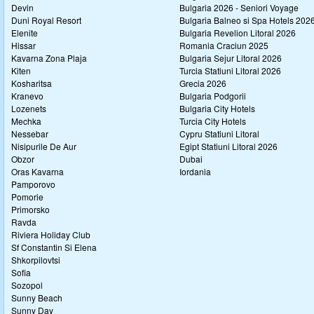
Devin
Bulgaria 2026 - Seniori Voyage
Duni Royal Resort
Bulgaria Balneo si Spa Hotels 202
Elenite
Bulgaria Revelion Litoral 2026
Hissar
Romania Craciun 2025
Kavarna Zona Plaja
Bulgaria Sejur Litoral 2026
Kiten
Turcia Statiuni Litoral 2026
Kosharitsa
Grecia 2026
Kranevo
Bulgaria Podgorii
Lozenets
Bulgaria City Hotels
Mechka
Turcia City Hotels
Nessebar
Cypru Statiuni Litoral
Nisipurile De Aur
Egipt Statiuni Litoral 2026
Obzor
Dubai
Oras Kavarna
Iordania
Pamporovo
Pomorie
Primorsko
Ravda
Riviera Holiday Club
Sf Constantin Si Elena
Shkorpilovtsi
Sofia
Sozopol
Sunny Beach
Sunny Day