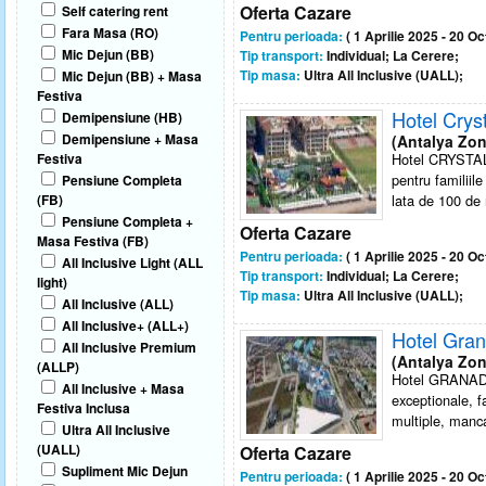
Oferta Cazare
Self catering rent
Fara Masa (RO)
Pentru perioada:
( 1 Aprilie 2025 - 20 O
Mic Dejun (BB)
Tip transport:
Individual; La Cerere;
Tip masa:
Ultra All Inclusive (UALL);
Mic Dejun (BB) + Masa
Festiva
Hotel Crys
Demipensiune (HB)
Demipensiune + Masa
(Antalya Zon
Festiva
Hotel CRYSTAL
pentru familiil
Pensiune Completa
(FB)
lata de 100 de 
Pensiune Completa +
Oferta Cazare
Masa Festiva (FB)
Pentru perioada:
( 1 Aprilie 2025 - 20 O
All Inclusive Light (ALL
Tip transport:
Individual; La Cerere;
light)
Tip masa:
Ultra All Inclusive (UALL);
All Inclusive (ALL)
All Inclusive+ (ALL+)
Hotel Gran
All Inclusive Premium
(Antalya Zon
(ALLP)
Hotel GRANADA
All Inclusive + Masa
exceptionale, fa
Festiva Inclusa
multiple, manca
Ultra All Inclusive
(UALL)
Oferta Cazare
Supliment Mic Dejun
Pentru perioada:
( 1 Aprilie 2025 - 20 O