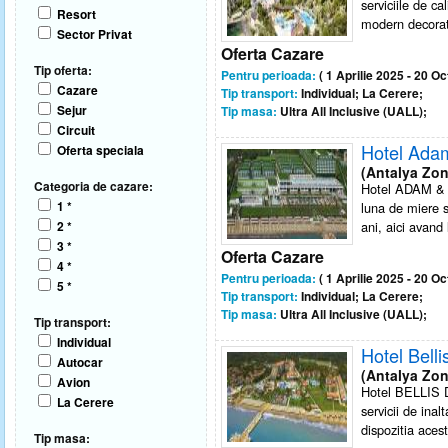
serviciile de ca
Resort
modern decorate
Sector Privat
Oferta Cazare
Tip oferta:
Pentru perioada:
( 1 Aprilie 2025 - 20 O
Cazare
Tip transport:
Individual; La Cerere;
Sejur
Tip masa:
Ultra All Inclusive (UALL);
Circuit
Hotel Ada
Oferta speciala
(Antalya Zon
Categoria de cazare:
Hotel ADAM & EV
1 *
luna de miere si
2 *
ani, aici avand 
3 *
Oferta Cazare
4 *
Pentru perioada:
( 1 Aprilie 2025 - 20 O
5 *
Tip transport:
Individual; La Cerere;
Tip masa:
Ultra All Inclusive (UALL);
Tip transport:
Individual
Hotel Belli
Autocar
(Antalya Zon
Avion
Hotel BELLIS DE
La Cerere
servicii de inal
dispozitia acest
Tip masa: