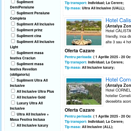
Supliment
Tip transport:
Individual; La Cerere;
DemiPensiune
Tip masa:
Ultra All Inclusive (UALL);
Supliment Pensiune
Completa
Hotel Cali
Supliment All Inclusive
(Antalya Zon
Supliment prinz
Hotel CALISTA
Supliment cina
friendly, inca d
Supliment All Inclusive
alte 3 sau 4 hot
Light
Oferta Cazare
Supliment masa
Pentru perioada:
( 1 Aprilie 2025 - 20 O
festiva Craciun
Tip transport:
Individual; La Cerere;
Supliment masa
Tip masa:
All Inclusive luxury;
festiva Revelion
(obligatoriu)
Hotel Corn
Supliment Ultra All
(Antalya Zon
Inclusive
Hotel CORNEL
All Inclusive Ultra Plus
hotelier Cornel
All Inclusive Gold
deosebita acord
Luxury Ultra All
Inclusive
Oferta Cazare
Ultra All Inclusive +
Pentru perioada:
( 1 Aprilie 2025 - 20 O
Masa Festiva Inclusa
Tip transport:
Individual; La Cerere;
All Inclusive luxury
Tip masa:
All Inclusive (ALL);