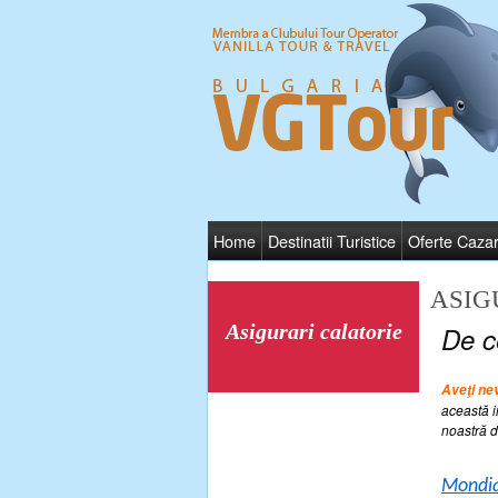
Home
Destinatii Turistice
Oferte Caza
ASIG
Asigurari calatorie
De c
Aveţi nev
această i
noastră d
Mondia