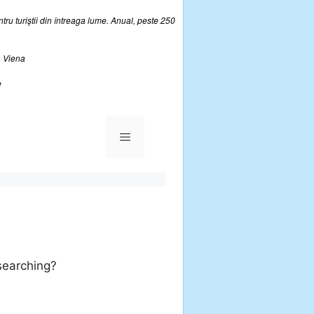
ru turiştii din întreaga lume. Anual, peste 250
a Viena
e