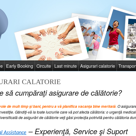
re
Early Booking
Circuite
Last minute
Asigurari calatorie
Transpor
URARI CALATORIE
e să cumpăraţi asigurare de călătorie?
.
O asigurare
oie de mult timp şi bani, pentru a vă planifica vacanţa bine meritată
nvestiţie. Gândiţi-vă la toate lucrurile care vă pot afecta călătoria: o urgenţă medical
iversificată de asigurări de călătorie veţi găsi protecţia potrivită pentru călătoria 
– Experienţă, Service şi Suport
l Assistance