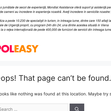
o jumătate de secol de experienţă, Mondial Assistance oferă suport şi asistenţă pent
de oameni au încredere în experienţa noastră. Aveţi încredere în serviciile noastre:
iza a peste 10.230 de specialişti în turism, în întreaga lume, dintre care 150 aflaţi l
le de Urgenţă proprii, cu program 24h din 24; una dintre acestea situată în Viena
la o reţea internaţională de peste 400,000 de furnizori de servicii din întreaga lum