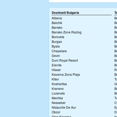
Destinatii Bulgaria
T
Albena
B
Balchik
B
Bansko
B
Bansko Zona Razlog
B
Borovets
B
Burgas
B
Byala
B
Chepelare
B
Devin
B
Duni Royal Resort
B
Elenite
B
Hissar
R
Kavarna Zona Plaja
B
Kiten
T
Kosharitsa
G
Kranevo
B
Lozenets
B
Mechka
T
Nessebar
C
Nisipurile De Aur
E
Obzor
D
Oras Kavarna
I