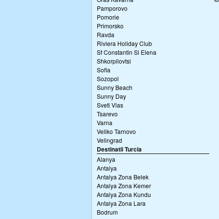
Pamporovo
Pomorie
Primorsko
Ravda
Riviera Holiday Club
Sf Constantin Si Elena
Shkorpilovtsi
Sofia
Sozopol
Sunny Beach
Sunny Day
Sveti Vlas
Tsarevo
Varna
Veliko Tarnovo
Velingrad
Destinatii Turcia
Alanya
Antalya
Antalya Zona Belek
Antalya Zona Kemer
Antalya Zona Kundu
Antalya Zona Lara
Bodrum