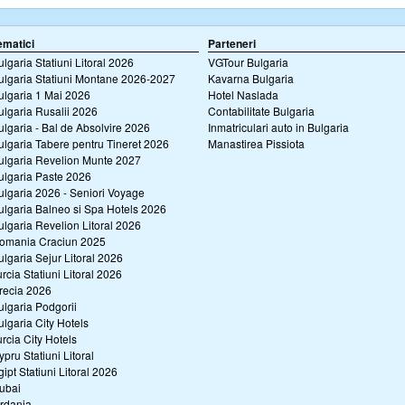
ematici
Parteneri
ulgaria Statiuni Litoral 2026
VGTour Bulgaria
ulgaria Statiuni Montane 2026-2027
Kavarna Bulgaria
ulgaria 1 Mai 2026
Hotel Naslada
ulgaria Rusalii 2026
Contabilitate Bulgaria
ulgaria - Bal de Absolvire 2026
Inmatriculari auto in Bulgaria
ulgaria Tabere pentru Tineret 2026
Manastirea Pissiota
ulgaria Revelion Munte 2027
ulgaria Paste 2026
ulgaria 2026 - Seniori Voyage
ulgaria Balneo si Spa Hotels 2026
ulgaria Revelion Litoral 2026
omania Craciun 2025
ulgaria Sejur Litoral 2026
urcia Statiuni Litoral 2026
recia 2026
ulgaria Podgorii
ulgaria City Hotels
urcia City Hotels
ypru Statiuni Litoral
gipt Statiuni Litoral 2026
ubai
ordania