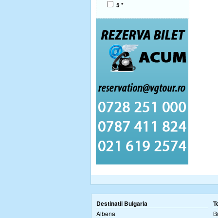
5 *
Destinatii Bulgaria
T
Albena
B