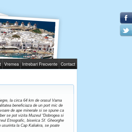
t
Vremea
Intrebari Frecvente
Contact
 Negre, la circa 64 km de orasul Varna
calitatea beneficiaza de un port mic de
 izvoare de ape minerale si se spune ca
 liber se pot vizita Muzeul “Dobrogea si
eul Etnografic, biserica Sf. Gheorghe
 usurinta la Cap Kaliakra, se poate