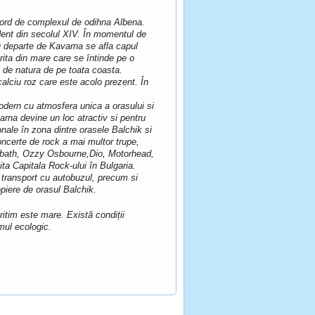
a nord de complexul de odihna Albena.
dent din secolul XIV. În momentul de
Nu departe de Kavarna se afla capul
ita din mare care se întinde pe o
e de natura de pe toata coasta.
alciu roz care este acolo prezent. În
.
odern cu atmosfera unica a orasului si
varna devine un loc atractiv si pentru
sionale în zona dintre orasele Balchik si
ncerte de rock a mai multor trupe,
abbath, Ozzy Osbourne,Dio, Motorhead,
ita Capitala Rock-ului în Bulgaria.
 transport cu autobuzul, precum si
ropiere de orasul Balchik.
itim este mare. Există condiții
mul ecologic.