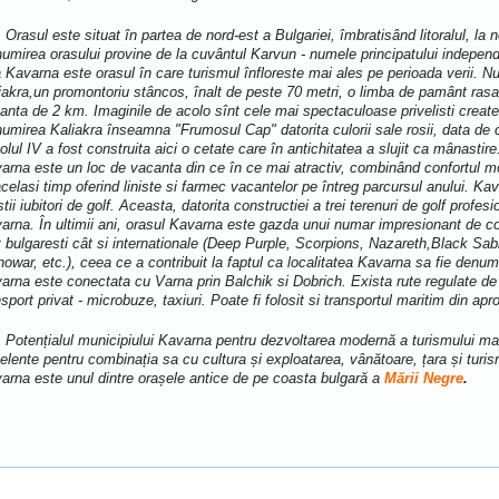
Orasul este situat în partea de nord-est a Bulgariei, îmbratisând litoralul, l
umirea orasului provine de la cuvântul Karvun - numele principatului indepen
a Kavarna este orasul în care turismul înfloreste mai ales pe perioada verii. 
iakra,un promontoriu stâncos, înalt de peste 70 metri, o limba de pamânt rasar
tanta de 2 km. Imaginile de acolo sînt cele mai spectaculoase privelisti creat
umirea Kaliakra înseamna "Frumosul Cap" datorita culorii sale rosii, data de c
olul IV a fost construita aici o cetate care în antichitatea a slujit ca mânastire
arna este un loc de vacanta din ce în ce mai atractiv, combinând confortul m
acelasi timp oferind liniste si farmec vacantelor pe întreg parcursul anului. Ka
istii iubitori de golf. Aceasta, datorita constructiei a trei terenuri de golf profe
arna. În ultimii ani, orasul Kavarna este gazda unui numar impresionant de co
t bulgaresti cât si internationale (Deep Purple, Scorpions, Nazareth,Black S
owar, etc.), ceea ce a contribuit la faptul ca localitatea Kavarna sa fie denum
arna este conectata cu Varna prin Balchik si Dobrich. Exista rute regulate de
nsport privat - microbuze, taxiuri. Poate fi folosit si transportul maritim din ap
Potențialul municipiului Kavarna pentru dezvoltarea modernă a turismului mar
elente pentru combinația sa cu cultura și exploatarea, vânătoare, țara și turis
arna este unul dintre orașele antice de pe coasta bulgară a
Mării Negre
.