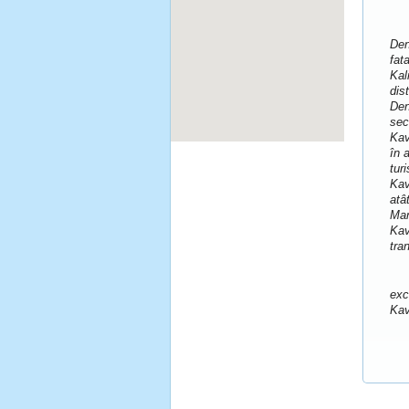
Den
fat
Kal
dis
Den
sec
Kav
în 
tur
Kav
atâ
Man
Kav
tra
exc
Kav