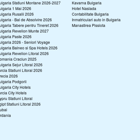
ulgaria Statiuni Montane 2026-2027
Kavarna Bulgaria
ulgaria 1 Mai 2026
Hotel Naslada
ulgaria Rusalii 2026
Contabilitate Bulgaria
ulgaria - Bal de Absolvire 2026
Inmatriculari auto in Bulgaria
ulgaria Tabere pentru Tineret 2026
Manastirea Pissiota
ulgaria Revelion Munte 2027
ulgaria Paste 2026
ulgaria 2026 - Seniori Voyage
ulgaria Balneo si Spa Hotels 2026
ulgaria Revelion Litoral 2026
omania Craciun 2025
ulgaria Sejur Litoral 2026
urcia Statiuni Litoral 2026
recia 2026
ulgaria Podgorii
ulgaria City Hotels
urcia City Hotels
ypru Statiuni Litoral
gipt Statiuni Litoral 2026
ubai
ordania