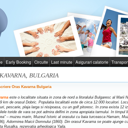
re
Early Booking
Circuite
Last minute
Asigurari calatorie
Transpor
KAVARNA, BULGARIA
criere Oras Kavarna Bulgaria
varna
este o localitate situata in zona de nord a litoralului Bulgaresc al Marii
49 km de orasul Dobric. Populatia localitatii este de circa 12.000 locuitori. Lo
turi, pescarie, plaja larga si nisipoasa, cu un golf pitoresc. In zona exista 12
zilele toride de vara se pot admira delfini in zona apropiata tarmului. In timpul
ea” – muzeu marin, Muzeul Istoric al orasului cu baia turceasca Hamam, Muz
36), Adormirea Maicii Domnului (1860). Din orasul Kavarna se poate ajunge cu
ita Rusalka, rezervatia arheologica Yaila.