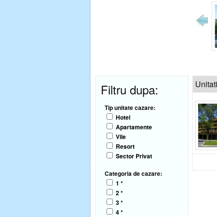
Unitat
Filtru dupa:
Tip unitate cazare:
Hotel
Apartamente
Vile
Resort
Sector Privat
Categoria de cazare:
1 *
2 *
3 *
4 *