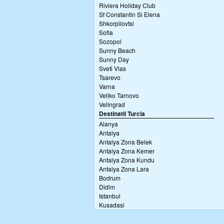
Riviera Holiday Club
Sf Constantin Si Elena
Shkorpilovtsi
Sofia
Sozopol
Sunny Beach
Sunny Day
Sveti Vlas
Tsarevo
Varna
Veliko Tarnovo
Velingrad
Destinatii Turcia
Alanya
Antalya
Antalya Zona Belek
Antalya Zona Kemer
Antalya Zona Kundu
Antalya Zona Lara
Bodrum
Didim
Istanbul
Kusadasi