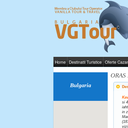
Home
Destinatii Turistice
Oferte Caza
ORAS 
Bulgaria
Des
Ka
si 
iah
in 
Mar
(18
viz