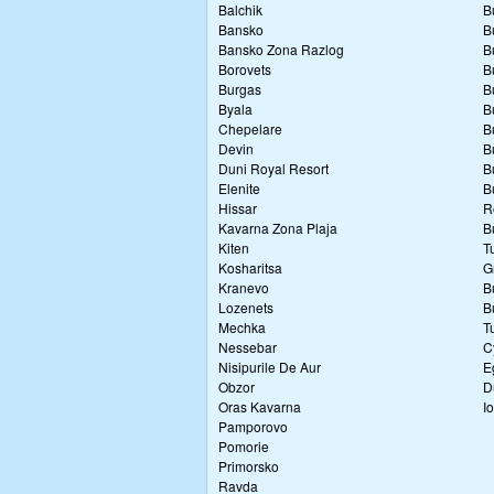
Balchik
B
Bansko
B
Bansko Zona Razlog
B
Borovets
B
Burgas
B
Byala
B
Chepelare
B
Devin
B
Duni Royal Resort
B
Elenite
B
Hissar
R
Kavarna Zona Plaja
B
Kiten
T
Kosharitsa
G
Kranevo
B
Lozenets
B
Mechka
T
Nessebar
C
Nisipurile De Aur
E
Obzor
D
Oras Kavarna
I
Pamporovo
Pomorie
Primorsko
Ravda