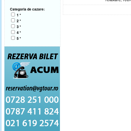
Categoria de cazare:
1 *
2 *
3 *
4 *
5 *