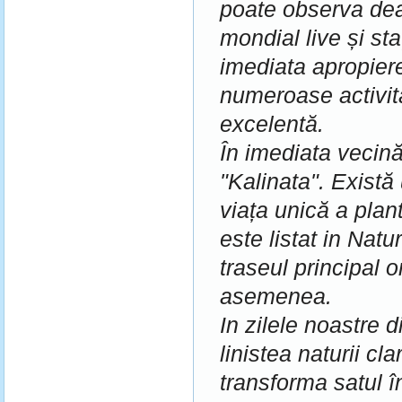
poate observa dea
mondial live și st
imediata apropier
numeroase activită
excelentă.
În imediata vecină
"Kalinata".
Există 
viața unică a plan
este listat in Natu
traseul principal 
asemenea.
In zilele noastre 
linistea naturii cla
transforma satul î