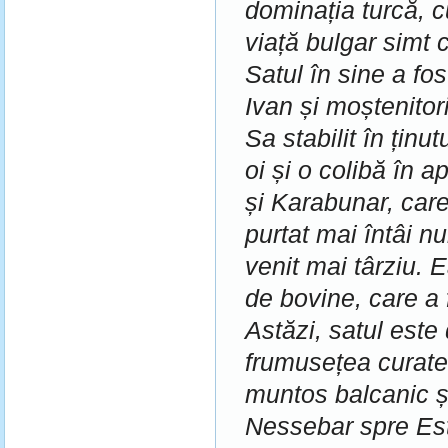
dominația turcă, c
viață bulgar simt 
Satul în sine a fos
Ivan și moștenitorii
Sa stabilit în ținu
oi și o colibă ​​în 
și Karabunar, care
purtat mai întâi 
venit mai târziu.
E
de bovine, care a f
Astăzi, satul este
frumusețea curat
muntos balcanic și
Nessebar spre Est,