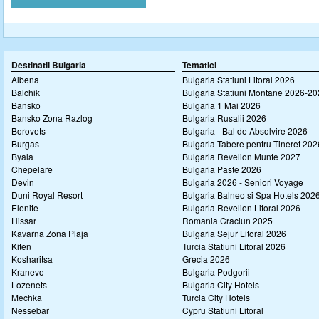
Destinatii Bulgaria
Tematici
Albena
Bulgaria Statiuni Litoral 2026
Balchik
Bulgaria Statiuni Montane 2026-2
Bansko
Bulgaria 1 Mai 2026
Bansko Zona Razlog
Bulgaria Rusalii 2026
Borovets
Bulgaria - Bal de Absolvire 2026
Burgas
Bulgaria Tabere pentru Tineret 202
Byala
Bulgaria Revelion Munte 2027
Chepelare
Bulgaria Paste 2026
Devin
Bulgaria 2026 - Seniori Voyage
Duni Royal Resort
Bulgaria Balneo si Spa Hotels 202
Elenite
Bulgaria Revelion Litoral 2026
Hissar
Romania Craciun 2025
Kavarna Zona Plaja
Bulgaria Sejur Litoral 2026
Kiten
Turcia Statiuni Litoral 2026
Kosharitsa
Grecia 2026
Kranevo
Bulgaria Podgorii
Lozenets
Bulgaria City Hotels
Mechka
Turcia City Hotels
Nessebar
Cypru Statiuni Litoral