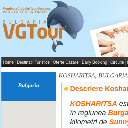
Home
Destinatii Turistice
Oferte Cazare
Early Booking
Circuite
KOSHARITSA, BULGARIA
Bulgaria
Descriere Koshar
KOSHARITSA
est
în regiunea
Burg
kilometri de
Sunn