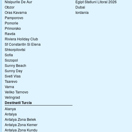
Nisipurile De Aur
Egipt Statiuni Litoral 2026
Obzor
Dubai
Oras Kavarna
Iordania
Pamporovo
Pomorie
Primorsko
Ravda
Riviera Holiday Club
Sf Constantin Si Elena
Shkorpilovtsi
Sofia
Sozopol
Sunny Beach
Sunny Day
Sveti Vlas
Tsarevo
Varna
Veliko Tarnovo
Velingrad
Destinatii Turcia
Alanya
Antalya
Antalya Zona Belek
Antalya Zona Kemer
Antalya Zona Kundu