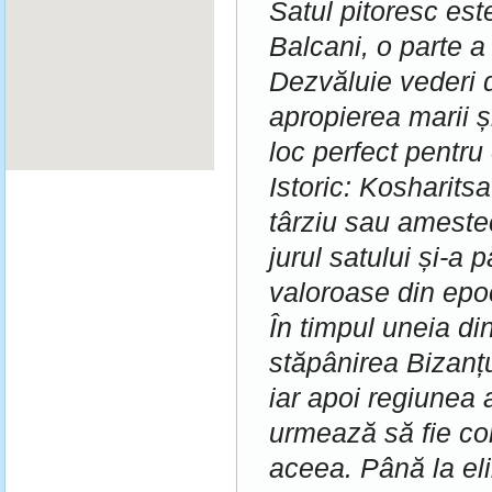
Satul pitoresc es
Balcani, o parte 
Dezvăluie vederi d
apropierea marii 
loc perfect pentru
Istoric: Kosharitsa
târziu sau amestec
jurul satului și-a
valoroase din ep
În timpul uneia din
stăpânirea Bizanțul
iar apoi regiunea 
urmează să fie co
aceea.
Până la eli