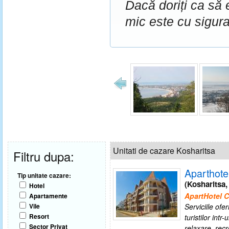
Dacă doriți ca să 
mic este cu sigura
Unitati de cazare Kosharitsa
Filtru dupa:
Aparthote
Tip unitate cazare:
(Kosharitsa,
Hotel
ApartHotel
Apartamente
Vile
Serviciile ofe
Resort
turistilor int
Sector Privat
relaxare, rec