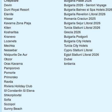
Chepelare
Bulgaria Paste 2026
Devin
Bulgaria 2026 - Seniori Voyage
Duni Royal Resort
Bulgaria Balneo si Spa Hotels 202
Elenite
Bulgaria Revelion Litoral 2026
Hissar
Romania Craciun 2025
Kavarna Zona Plaja
Bulgaria Sejur Litoral 2026
Kiten
Turcia Statiuni Litoral 2026
Kosharitsa
Grecia 2026
Kranevo
Bulgaria Podgorii
Lozenets
Bulgaria City Hotels
Mechka
Turcia City Hotels
Nessebar
Cypru Statiuni Litoral
Nisipurile De Aur
Egipt Statiuni Litoral 2026
Obzor
Dubai
Oras Kavarna
Iordania
Pamporovo
Pomorie
Primorsko
Ravda
Riviera Holiday Club
Sf Constantin Si Elena
Shkorpilovtsi
Sofia
Sozopol
Sunny Beach