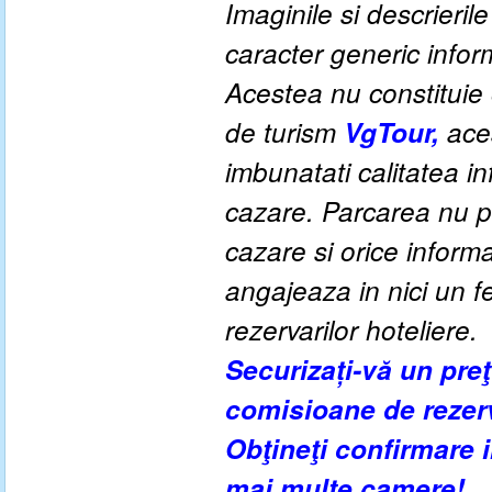
Imaginile si descrieril
caracter generic informa
Acestea nu constituie o
de turism
VgTour,
ace
imbunatati calitatea inf
cazare. Parcarea nu po
cazare si orice inform
angajeaza in nici un fe
rezervarilor hoteliere.
Securizați-vă un pre
comisioane de rezer
Obţineţi confirmare
mai multe camere!