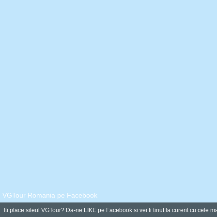
VGTour Romania pe Facebook
Iti place siteul VGTour? Da-ne LIKE pe Facebook si vei fi tinut la curent cu cele ma