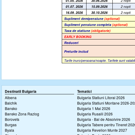
01.05. 2026
30.06.2026
2 nopti
01.07. 2026
15.09.2026
2 nopti
16.09. 2026
30.10.2026
2 nopti
Supliment demipensiune
(optional)
Supliment pensiune completa
(optional)
Taxa de statiune
(obligatorie)
EARLY BOOKING
Reduceri
Preturile includ
Tarife inuro/persoana/noapte. Tarifele sunt valab
Destinatii Bulgaria
Tematici
Albena
Bulgaria Statiuni Litoral 2026
Balchik
Bulgaria Statiuni Montane 2026-2
Bansko
Bulgaria 1 Mai 2026
Bansko Zona Razlog
Bulgaria Rusalii 2026
Borovets
Bulgaria - Bal de Absolvire 2026
Burgas
Bulgaria Tabere pentru Tineret 202
Byala
Bulgaria Revelion Munte 2027