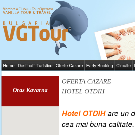
Home
Destinatii Turistice
Oferte Cazare
Early Booking
Circuite
OFERTA CAZARE
Oras Kavarna
HOTEL OTDIH
Hotel OTDIH
are un de
cea mai buna calitate.