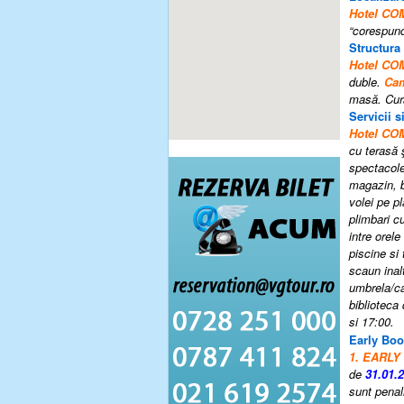
Hotel C
“corespund
Structura
Hotel C
duble.
Cam
masă.
Cur
Servicii si
Hotel C
cu terasă ş
spectacole 
magazin, b
volei pe pl
plimbari c
intre orele
piscine si 
scaun inal
umbrela/ca
biblioteca
si 17:00.
Early Boo
1. EARLY
de
31.01.
sunt penal