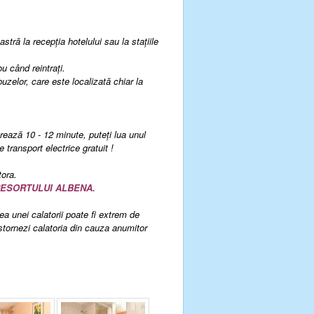
stră la recepția hotelului sau la stațiile
u când reintrați.
uzelor, care este localizată chiar la
rează 10 - 12 minute, puteți lua unul
e transport electrice gratuit !
tora.
RESORTULUI ALBENA.
rea unei calatorii poate fi extrem de
 stornezi calatoria din cauza anumitor