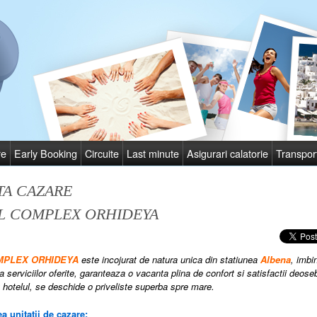
re
Early Booking
Circuite
Last minute
Asigurari calatorie
Transpor
TA CAZARE
L COMPLEX ORHIDEYA
OMPLEX ORHIDEYA
este incojurat de natura unica din statiunea
Albena
, imbi
a serviciilor oferite, garanteaza o vacanta plina de confort si satisfactii deose
t hotelul, se deschide o priveliste superba spre mare.
a unitatii de cazare: