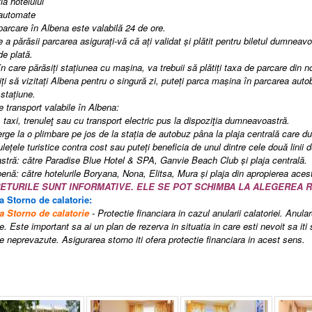
ia hotelului
i automate
parcare în Albena este valabilă 24 de ore.
e a părăsii parcarea asigurați-vă că ați validat și plătit pentru biletul dumneavoa
e plată.
în care părăsiți stațiunea cu mașina, va trebuii să plătiți taxa de parcare din no
iți să vizitați Albena pentru o singură zi, puteți parca mașina în parcarea autob
 stațiune.
e transport valabile în Albena:
e, taxi, trenuleţ sau cu transport electric pus la dispoziţia dumneavoastră.
erge la o plimbare pe jos de la stația de autobuz pâna la plaja centrală care du
ulețele turistice contra cost sau puteți beneficia de unul dintre cele două linii d
bastră: către Paradise Blue Hotel & SPA, Ganvie Beach Club și plaja centrală.
lbenă: către hotelurile Boryana, Nona, Elitsa, Mura și plaja din apropierea aces
RETURILE SUNT INFORMATIVE. ELE SE POT SCHIMBA LA ALEGEREA 
a Storno de calatorie:
a Storno de calatorie
- Protectie financiara in cazul anularii calatoriei. Anula
e. Este important sa ai un plan de rezerva in situatia in care esti nevoit sa iti
 neprevazute. Asigurarea storno iti ofera protectie financiara in acest sens.