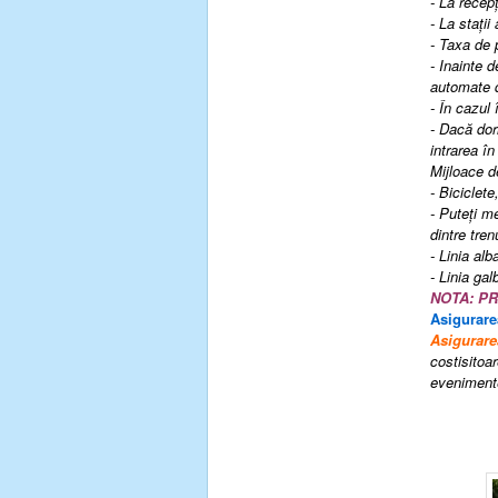
- La recepț
- La stați
- Taxa de 
- Inainte d
automate d
- În cazul 
- Dacă dor
intrarea în
Mijloace d
- Biciclet
- Puteți m
dintre tren
- Linia al
- Linia ga
NOTA: P
Asigurare
Asigurare
costisitoar
evenimente