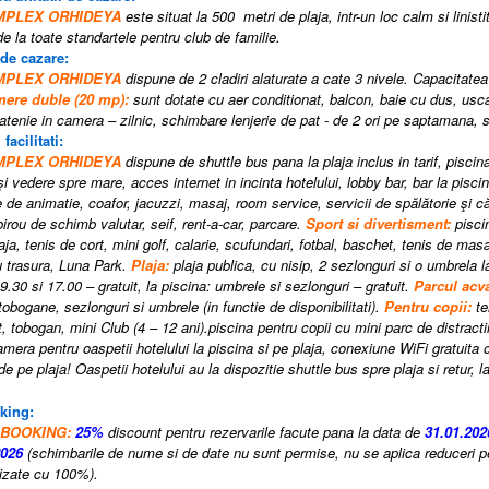
OMPLEX ORHIDEYA
este situat la 500 metri de plaja, intr-un loc calm si linisti
e la toate standartele pentru club de familie.
 de cazare:
OMPLEX ORHIDEYA
dispune de 2 cladiri alaturate a cate 3 nivele. Capacitat
ere duble
(20 mp):
sunt dotate cu aer conditionat, balcon, baie cu dus, uscat
atenie in camera – zilnic, schimbare lenjerie de pat - de 2 ori pe saptamana, 
 facilitati:
OMPLEX ORHIDEYA
dispune de shuttle bus pana la plaja inclus in tarif, piscina
i vedere spre mare, acces internet in incinta hotelului, lobby bar, bar la piscin
de animatie, coafor, jacuzzi, masaj, room service, servicii de spălătorie şi căl
irou de schimb valutar, seif, rent-a-car, parcare.
Sport si divertisment:
pisci
aja, tenis de cort, mini golf, calarie, scufundari, fotbal, baschet, tenis de masa, 
u trasura, Luna Park.
Plaja
:
plaja publica, cu nisip
,
2 sezlonguri si o umbrela la
 9.30 si 17.00 – gratuit
,
la piscina: umbrele si sezlonguri – gratuit
.
Parcul acv
tobogane, sezlonguri si umbrele (in functie de disponibilitati).
P
entru copii:
te
t
,
tobogan
, m
ini Club (4 – 12 ani)
.
piscina pentru copii cu mini parc de distracti
mera pentru oaspetii hotelului la piscina si pe plaja, conexiune WiFi gratuita o
 de pe plaja!
Oaspetii hotelului au la dispozitie shuttle bus spre plaja si retur, 
king:
 BOOKING:
25%
discount pentru rezervarile facute pana la data de
31.01.20
2026
(schimbarile de nume si de date nu sunt permise, nu se aplica reduceri pe
izate cu 100%).