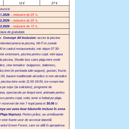
12
€
27
€
 euro/zi.
01.2026
– reducere de 25 %.
02.2026
– reducere de 20 %.
03.2026
– reducere de 15 %.
ciaza de gratuitate.
ez.
C
oncept
A
ll Inclusive
:
a
cces la piscina
 umbrela/camera la piscina, Wi-Fi in zonele
00 in cadrul restaurantului, mic dejun 07:30-
cine exterioare, piscina pentru copii, mini aqua
la piscina
,
Shuttle-bus catre plaja intre orele
lice
, c
ine tematice -bulgaresc, italienesc,
i,cinei (in perioada iulie-august)
, g
ustari, fructe,
6:00
, b
auturi traditionale alcoolice si non alcoolice
la piscina intre orele 11:00-18:00, ice-cream bar
 pe sejur (la solicitare)
, p
rograme de
mana, spectacole pe timpul serii, animatie pentru
o pentru copii, volei, tenis si fotbal pe plaja,
r rezervari de min 7 nopti pana in
30.06
si
eya vor avea doar băuturile incluse în zona
Plaja Neptun).
Pentru prânz, au următoarele
re este foarte usor de accesat datorită
rantul Green Forest, care se află în apropierea