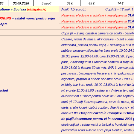
26
30.09.2026
3 nopti
34
€
43
€
14
€
tatiune + Ecotaxa
(obligatorie)
Adult: 1.5 euro/zi.
Copil (2 – 12 ani): 1
R
ezervari efectuate si achitate integral pana la
31.
OOKING
– valabil numai pentru sejur
R
ezervari efectuate si achitate integral pana la
28.
opti.
R
ezervari efectuate si achitate integral pana la
31.
Copiii (0 – 2 ani) cazati in camera cu adultii - benefi
Cazare, regim de masa: all inclusive - bufet sued
exterioara, piscina pentru copii, 2 sezlonguri si o
publice, program all inclusive intre orele 10:00-24:
10:00, pranz 12:00-14:00, cina 19:00-21:30,
2 pis
park
,
2 sezlonguri si 1 umbrela/ camera la plaja si 
8:30-18:00 la fiecare 30 de min
,
WiFi in zonele pub
pescaresc, barbeque-in fiecare zi in timpul pranzulu
inghetata, prajituri la snack bar intre orele 11:00-1
in lobby bar intre orele 10:00-23:00 si la barul de 
includ
intre orele 11:00-23:00
, r
estaurant A-la-carte o data
divertisment si sport pentru adulti de 6 ori/ sapta
copii (4-12 ani) 6 ori/saptamana, tenis de masa, disc
darts si alte jocuri
, c
lubul copiilor
, d
ine Around - pt
dupa
01.09
.
Oaspeții cazați în Complexul Orhid
de plajă desemnate pentru ei în sezonul 20
26
(
două opțiuni:
r
estaurnatul principal al hotelului, ca
proximității scarii rulante spre plaja Neptun
, r
estau