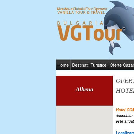
Home
Destinatii Turistice
Oferte Caza
OFER
Albena
HOTE
Hotel C
deosebita 
este situa
Localizare