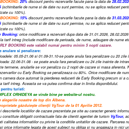
 BOOKING:
20%
discount pentru rezervarile facute pana la data de
28.02.20
6
(schimbarile de nume si de date nu sunt permise, nu se aplica reduceri pentr
izate cu 100%).
 BOOKING:
15%
discount pentru rezervarile facute pana la data de
31.03.202
6
(schimbarile de nume si de date nu sunt permise, nu se aplica reduceri pentr
izate cu 100%).
y Booking:
orice modificare a rezervarii dupa data de 31.01.2026, 28.02.202
 la tarif intreg (include modificare de perioada, de nume, adaugare de nume etc.)
RLY BOOKING este
valabil numai pentru minim 5 nopti cazare.
e anulare si penalizare:
rioadele: 05.05-21.06 si 01.09-31.10-se poate anula fara penalizare cu
20
zile i
rioada: 22.06-31.08 - se poate anula fara penalizare cu
24
zile inainte de intrare
e termene, anularile se vor penaliza cu 2 nopti de cazare si masa aferenta
rezervarilor cu Early Booking se penalizeaza cu 80%. Orice modificare de nu
n camera duce automat la pierderea reducerii de Early Booking precum si a ca
a tarif intreg. Aceasta se va putea confirma doar in limita disponibilului.
 pentru turisti:
OMPLEX ORHIDEYA
se vinde bine pe website-ul nostru.
e alegerile noastre de top din Albena.
oprietate găzduiește clienții VgTour de la 01 Aprilie 2012.
i descrierile locatiilor de cazare prezentate pe site au caracter generic informati
 constituie obligatii contractuale fata de clientii agentiei de turism
VgTour,
ac
i calitatea informatiilor cu privire la conditiile unitatilor de cazare. Parcarea n
si orice informatie legata de acest subiect nu obliga si nu angajeaza in nici un