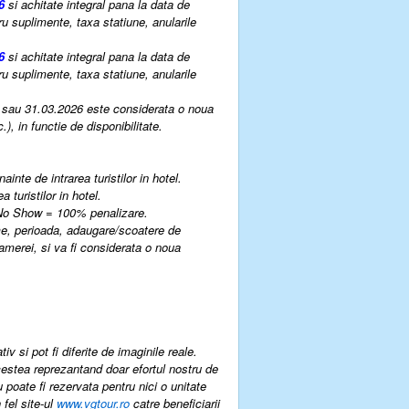
26
si achitate integral pana la data de
u suplimente, taxa statiune, anularile
6
si achitate integral pana la data de
u suplimente, taxa statiune, anularile
6 sau 31.03.2026 este considerata o noua
, in functie de disponibilitate.
nainte de intrarea turistilor in hotel.
a turistilor in hotel.
. No Show = 100% penalizare.
me, perioada, adaugare/scoatere de
merei, si va fi considerata o noua
v si pot fi diferite de imaginile reale.
estea reprezantand doar efortul nostru de
u poate fi rezervata pentru nici o unitate
 fel site-ul
www.vgtour.ro
catre beneficiarii