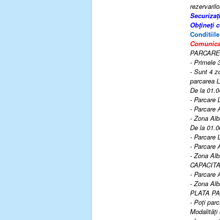
rezervarilo
Securizaț
Obţineţi 
Conditiil
Comunicat 
PARCARE
- Primele 
- Sunt 4 z
parcarea L
De la 01.0
- Parcare L
- Parcare 
- Zona Alb
De la 01.0
- Parcare L
- Parcare 
- Zona Alb
CAPACITA
- Parcare 
- Zona Alb
PLATA PA
- Poți parc
Modalități 