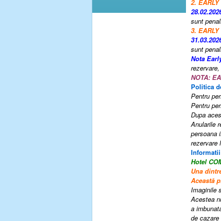
2. EARLY
28.02.202
sunt penal
3. EARLY
31.03.202
sunt penal
Nota Earl
rezervare,
NOTA:
EA
Politica d
P
entru pe
P
entru pe
Dupa acest
Anularile 
persoana i
rezervare l
Informatii
Hotel C
Una dintr
Această pr
Imaginile s
Acestea nu
a imbunatat
de cazare 