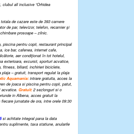
t, clubul all inclusive “Orhidea
ea totala de cazare este de 393 camere
or de par, televizor, telefon, recamier şi
schimbare prosoape – zilnic.
, piscina pentru copii, restaurant principal
a, ice bar, cafenea, internet cafe,
cătorie, aer condiţionat în tot hotelul,
na exterioara
,
excursii, sporturi acvatice,
fitness, biliard, inchirieri biciclete,
 plaja – gratuit
,
transport regulat la plaja
atic Aquamania:
intrare gratuita, acces la
ren de joaca si piscina pentru copii
,
patut
,
i acvatice.
Gratuit:
2 sezlonguri si o
riunde in Albena, acces gratuit la
la fiecare jumatate de ora, intre orele 09:30
26
si achitate integral pana la data
ntru suplimente, taxa statiune, anularile