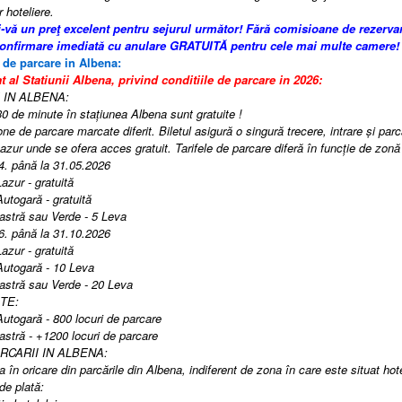
r hoteliere.
i-vă un preţ excelent pentru sejurul următor!
Fără comisioane de rezerva
confirmare imediată cu anulare GRATUITĂ pentru cele mai multe camere!
e de parcare in Albena:
al Statiunii Albena, privind conditiile de parcare in 2026:
 IN ALBENA:
30 de minute în stațiunea Albena sunt gratuite !
one de parcare marcate diferit. Biletul asigură o singură trecere, intrare și pa
azur unde se ofera acces gratuit. Tarifele de parcare diferă în funcție de zo
4. până la 31.05.2026
azur - gratuită
Autogară - gratuită
astră sau Verde - 5 Leva
6. până la 31.10.2026
azur - gratuită
Autogară - 10 Leva
astră sau Verde - 20 Leva
TE:
Autogară - 800 locuri de parcare
astră - +1200 locuri de parcare
RCARII IN ALBENA:
a în oricare din parcările din Albena, indiferent de zona în care este situat hot
de plată: