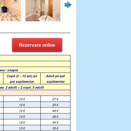
Rezervare online
oana / noapte
Copil (2 – 12 ani) pe
Adult pe pat
pat suplimentar
suplimentar
ax. 2 adulti + 2 copii, 3 adulti
12
€
27
€
12
€
35
€
12
€
44
€
12
€
48
€
12
€
44
€
12
€
35
€