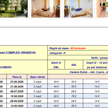
Regim de masa:
All Inclusive
otel COMPLEX ORHIDEYA
Categorie: 3*
Tarife / pers
Adult in
Copil (2 – 12 ani)
SGL
E CAMERA
DBL
pe pat stationar
Camera Dubla –
min. 2 pers., m
Pana la
Sejur minim
26
07.06.2026
3 nopti
34
€
43
€
14
€
26
21.06.2026
3 nopti
44
€
55
€
14
€
26
08.07.2026
3 nopti
54
€
69
€
14
€
26
19.08.2026
3 nopti
60
€
78
€
14
€
26
06.09.2026
3 nopti
54
€
69
€
14
€
26
13.09.2026
3 nopti
44
€
55
€
14
€