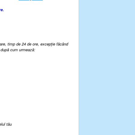
re.
rcare, timp de 24 de ore, excepție făcând
nă după cum urmează:
elul tău