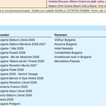
hotelului Boryana.
Băuturi incluse pe plajă: cafea, 
Neptun (între Ganvie Beach Club și Bazar. Orar d
e in euro/persoana/noapte. Tarifele sunt valabile NUMAI pt CETATENI ROMANI. Pentru alte nation
ematici
Parteneri
ulgaria Statiuni Litoral 2026
VGTour Bulgaria
ulgaria Statiuni Montane 2026-2027
Kavarna Bulgaria
ulgaria 1 Mai 2026
Hotel Naslada
ulgaria Rusalii 2026
Contabilitate Bulgaria
ulgaria - Bal de Absolvire 2026
Inmatriculari auto in Bulgaria
ulgaria Tabere pentru Tineret 2026
Manastirea Pissiota
ulgaria Revelion Munte 2027
ulgaria Paste 2026
ulgaria 2026 - Seniori Voyage
ulgaria Balneo si Spa Hotels 2026
ulgaria Revelion Litoral 2026
omania Craciun 2025
ulgaria Sejur Litoral 2026
urcia Statiuni Litoral 2026
recia 2026
ulgaria Podgorii