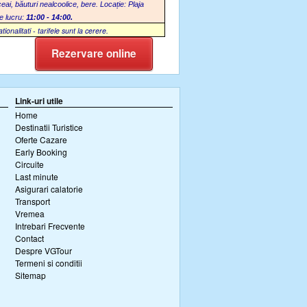
ceai, băuturi nealcoolice, bere.
Locație: Plaja
e lucru:
11:00 - 14:00
.
alitati - tarifele sunt la cerere.
Rezervare online
Link-uri utile
Home
Destinatii Turistice
Oferte Cazare
Early Booking
Circuite
Last minute
Asigurari calatorie
Transport
Vremea
Intrebari Frecvente
Contact
Despre VGTour
Termeni si conditii
Sitemap