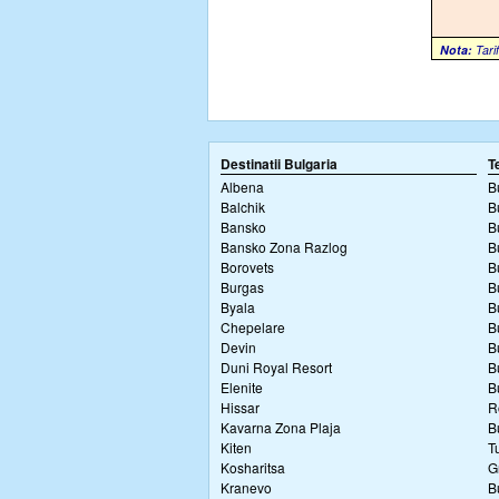
Nota:
Tarif
Destinatii Bulgaria
T
Albena
B
Balchik
B
Bansko
B
Bansko Zona Razlog
B
Borovets
B
Burgas
B
Byala
B
Chepelare
B
Devin
B
Duni Royal Resort
B
Elenite
B
Hissar
R
Kavarna Zona Plaja
B
Kiten
T
Kosharitsa
G
Kranevo
B