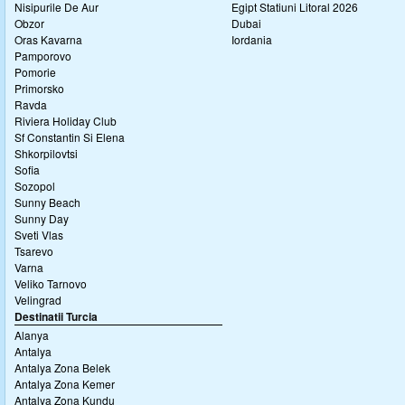
Nisipurile De Aur
Egipt Statiuni Litoral 2026
Obzor
Dubai
Oras Kavarna
Iordania
Pamporovo
Pomorie
Primorsko
Ravda
Riviera Holiday Club
Sf Constantin Si Elena
Shkorpilovtsi
Sofia
Sozopol
Sunny Beach
Sunny Day
Sveti Vlas
Tsarevo
Varna
Veliko Tarnovo
Velingrad
Destinatii Turcia
Alanya
Antalya
Antalya Zona Belek
Antalya Zona Kemer
Antalya Zona Kundu