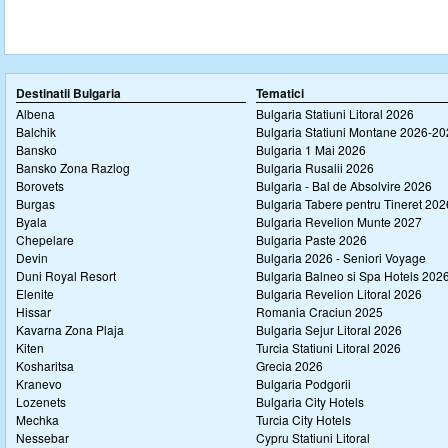
Destinatii Bulgaria
Tematici
Albena
Bulgaria Statiuni Litoral 2026
Balchik
Bulgaria Statiuni Montane 2026-2
Bansko
Bulgaria 1 Mai 2026
Bansko Zona Razlog
Bulgaria Rusalii 2026
Borovets
Bulgaria - Bal de Absolvire 2026
Burgas
Bulgaria Tabere pentru Tineret 202
Byala
Bulgaria Revelion Munte 2027
Chepelare
Bulgaria Paste 2026
Devin
Bulgaria 2026 - Seniori Voyage
Duni Royal Resort
Bulgaria Balneo si Spa Hotels 202
Elenite
Bulgaria Revelion Litoral 2026
Hissar
Romania Craciun 2025
Kavarna Zona Plaja
Bulgaria Sejur Litoral 2026
Kiten
Turcia Statiuni Litoral 2026
Kosharitsa
Grecia 2026
Kranevo
Bulgaria Podgorii
Lozenets
Bulgaria City Hotels
Mechka
Turcia City Hotels
Nessebar
Cypru Statiuni Litoral