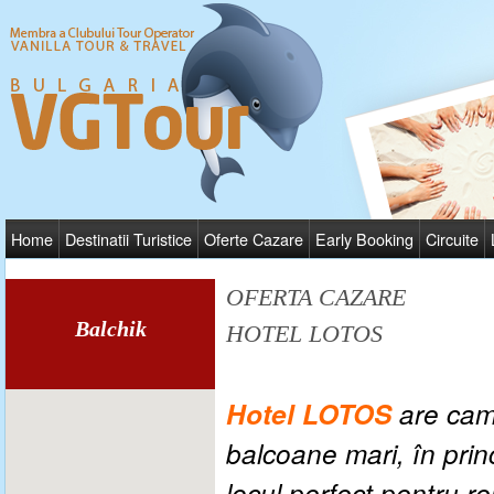
Home
Destinatii Turistice
Oferte Cazare
Early Booking
Circuite
OFERTA CAZARE
Balchik
HOTEL LOTOS
Hotel LOTOS
a
re
cam
balcoane mari, în prin
locul perfect pentru rel