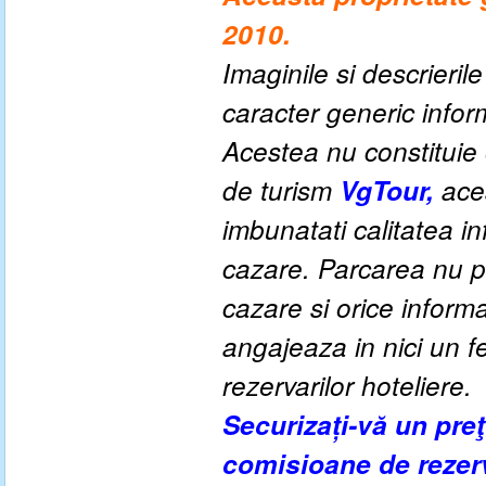
2010.
Imaginile si descrieril
caracter generic informa
Acestea nu constituie o
de turism
VgTour,
aces
imbunatati calitatea inf
cazare. Parcarea nu po
cazare si orice inform
angajeaza in nici un fe
rezervarilor hoteliere.
Securizați-vă un pre
comisioane de rezer