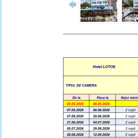
Hotel LOTOS
TIPUL DE CAMERA
De la
Pana la
Sejur mini
03.05.2026
06.05.2026
07.05.2026
06.06.2026
2 nopti
07.06.2026
20.06.2026
2 nopti
21.06.2026
04.07.2026
2 nopti
05.07.2026
29.08.2026
3 nopti
30.08.2026
12.09.2026
2 nopti