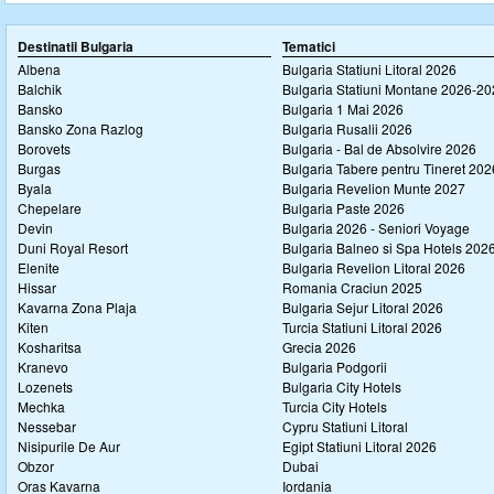
Destinatii Bulgaria
Tematici
Albena
Bulgaria Statiuni Litoral 2026
Balchik
Bulgaria Statiuni Montane 2026-2
Bansko
Bulgaria 1 Mai 2026
Bansko Zona Razlog
Bulgaria Rusalii 2026
Borovets
Bulgaria - Bal de Absolvire 2026
Burgas
Bulgaria Tabere pentru Tineret 202
Byala
Bulgaria Revelion Munte 2027
Chepelare
Bulgaria Paste 2026
Devin
Bulgaria 2026 - Seniori Voyage
Duni Royal Resort
Bulgaria Balneo si Spa Hotels 202
Elenite
Bulgaria Revelion Litoral 2026
Hissar
Romania Craciun 2025
Kavarna Zona Plaja
Bulgaria Sejur Litoral 2026
Kiten
Turcia Statiuni Litoral 2026
Kosharitsa
Grecia 2026
Kranevo
Bulgaria Podgorii
Lozenets
Bulgaria City Hotels
Mechka
Turcia City Hotels
Nessebar
Cypru Statiuni Litoral
Nisipurile De Aur
Egipt Statiuni Litoral 2026
Obzor
Dubai
Oras Kavarna
Iordania