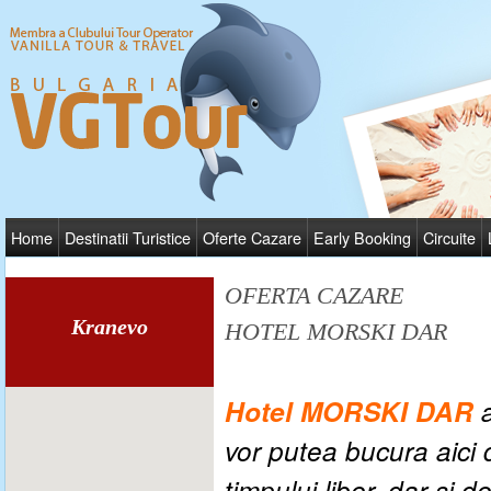
Home
Destinatii Turistice
Oferte Cazare
Early Booking
Circuite
OFERTA CAZARE
Kranevo
HOTEL MORSKI DAR
Hotel MORSKI DAR
vor putea bucura aici 
timpului liber, dar si