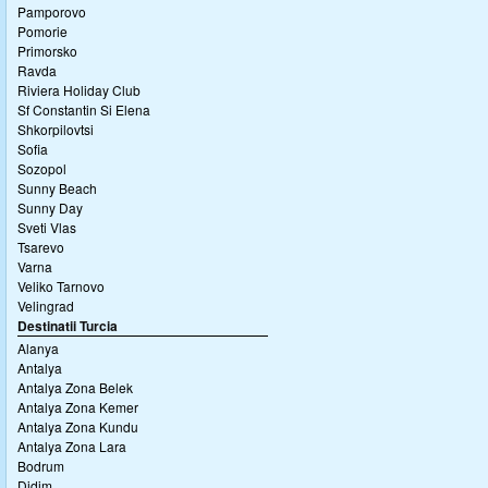
Pamporovo
Pomorie
Primorsko
Ravda
Riviera Holiday Club
Sf Constantin Si Elena
Shkorpilovtsi
Sofia
Sozopol
Sunny Beach
Sunny Day
Sveti Vlas
Tsarevo
Varna
Veliko Tarnovo
Velingrad
Destinatii Turcia
Alanya
Antalya
Antalya Zona Belek
Antalya Zona Kemer
Antalya Zona Kundu
Antalya Zona Lara
Bodrum
Didim