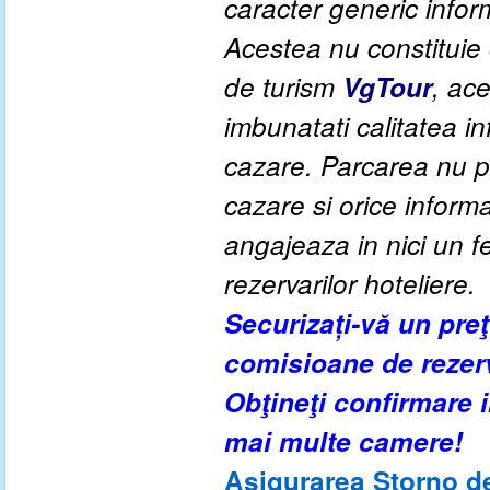
caracter generic informa
Acestea nu constituie o
de turism
VgTour
, ac
imbunatati calitatea inf
cazare. Parcarea nu po
cazare si orice inform
angajeaza in nici un fe
rezervarilor hoteliere.
Securizați-vă un pre
comisioane de rezer
Obţineţi confirmare
mai multe camere!
Asigurarea Storno de