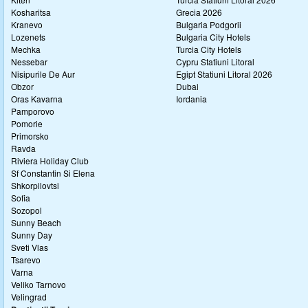
Kosharitsa
Grecia 2026
Kranevo
Bulgaria Podgorii
Lozenets
Bulgaria City Hotels
Mechka
Turcia City Hotels
Nessebar
Cypru Statiuni Litoral
Nisipurile De Aur
Egipt Statiuni Litoral 2026
Obzor
Dubai
Oras Kavarna
Iordania
Pamporovo
Pomorie
Primorsko
Ravda
Riviera Holiday Club
Sf Constantin Si Elena
Shkorpilovtsi
Sofia
Sozopol
Sunny Beach
Sunny Day
Sveti Vlas
Tsarevo
Varna
Veliko Tarnovo
Velingrad