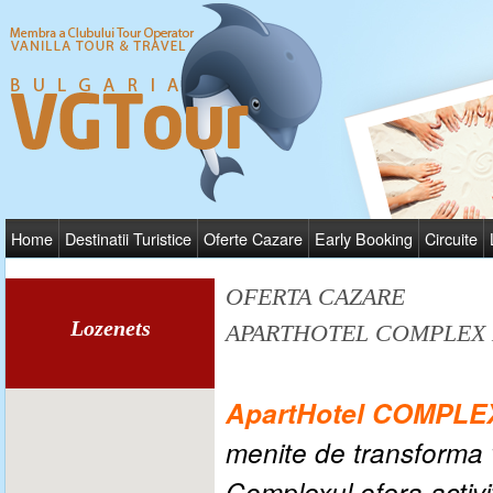
Home
Destinatii Turistice
Oferte Cazare
Early Booking
Circuite
OFERTA CAZARE
Lozenets
APARTHOTEL COMPLEX 
ApartHotel COMPL
menite de transforma v
Complexul ofera activit