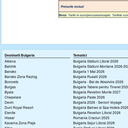
Preturile includ
Nota:
Tarife in euro/persoana/noapte. Tarifele 
Destinatii Bulgaria
Tematici
Albena
Bulgaria Statiuni Litoral 2026
Balchik
Bulgaria Statiuni Montane 2026-2
Bansko
Bulgaria 1 Mai 2026
Bansko Zona Razlog
Bulgaria Rusalii 2026
Borovets
Bulgaria - Bal de Absolvire 2026
Burgas
Bulgaria Tabere pentru Tineret 202
Byala
Bulgaria Revelion Munte 2027
Chepelare
Bulgaria Paste 2026
Devin
Bulgaria 2026 - Seniori Voyage
Duni Royal Resort
Bulgaria Balneo si Spa Hotels 202
Elenite
Bulgaria Revelion Litoral 2026
Hissar
Romania Craciun 2025
Kavarna Zona Plaja
Bulgaria Sejur Litoral 2026
Kiten
Turcia Statiuni Litoral 2026