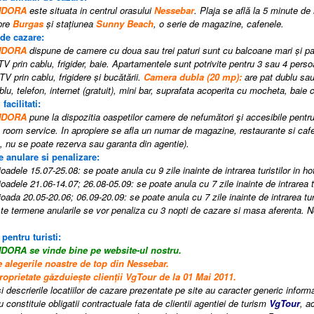
ANDORA
este situata in centrul orasului
Nessebar
. Plaja se află la 5 minute de
pre
Burgas
și stațiunea
Sunny Beach
, o serie de magazine, cafenele.
 de cazare:
NDORA
dispune de camere cu doua sau trei paturi sunt cu balcoane mari și p
TV prin cablu, frigider, baie. Apartamentele sunt potrivite pentru 3 sau 4 perso
V prin cablu, frigidere și bucătării.
Camera dubla (20 mp):
are pat dublu sau
blu
, telefon, internet (gratuit), mini bar, suprafata acoperita cu mocheta, baie
 facilitati:
NDORA
pune la dispozitia oaspetilor camere de nefumători şi accesibile pentru
, room service
. I
n apropiere se afla un numar de magazine, restaurante si caf
e, nu se poate rezerva sau garanta din agentie)
.
e anulare si penalizare:
oadele 15.07-25.08: se poate anula cu 9 zile inainte de intrarea turistilor in hot
oadele 21.06-14.07; 26.08-05.09: se poate anula cu 7 zile inainte de intrarea tur
oada 20.05-20.06; 06.09-20.09: se poate anula cu 7 zile inainte de intrarea turis
e termene anularile se vor penaliza cu 3 nopti de cazare si masa aferenta.
 pentru turisti:
ANDORA
se vinde bine pe website-ul nostru.
e alegerile noastre de top din Nessebar.
roprietate găzduiește clienții VgTour de la 01 Mai 2011.
i descrierile locatiilor de cazare prezentate pe site au caracter generic informati
 constituie obligatii contractuale fata de clientii agentiei de turism
VgTour
, a