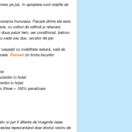
 mers pe jos. In apropiere sunt stațiile de
anorama frumoasa. Fiecare dintre ele este
ane, cu colturi de odihnă și relaxare,
 doua paturi twin, aer conditionat, balcon,
 cu cada sau dus, uscator de par.
 oaspeţii cu mobilitate redusă, sală de
enele.
P
arcare
(in limita locurilor
el.
istilor in hotel.
tilor in hotel.
 No Show = 100% penalizare.
v si pot fi diferite de imaginile reale.
cestea reprezantand doar efortul nostru de