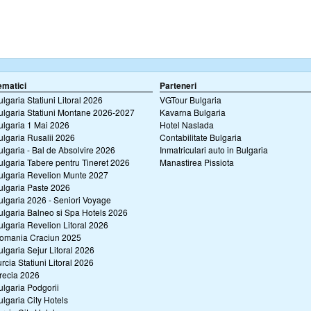
ematici
Parteneri
ulgaria Statiuni Litoral 2026
VGTour Bulgaria
ulgaria Statiuni Montane 2026-2027
Kavarna Bulgaria
ulgaria 1 Mai 2026
Hotel Naslada
ulgaria Rusalii 2026
Contabilitate Bulgaria
ulgaria - Bal de Absolvire 2026
Inmatriculari auto in Bulgaria
ulgaria Tabere pentru Tineret 2026
Manastirea Pissiota
ulgaria Revelion Munte 2027
ulgaria Paste 2026
ulgaria 2026 - Seniori Voyage
ulgaria Balneo si Spa Hotels 2026
ulgaria Revelion Litoral 2026
omania Craciun 2025
ulgaria Sejur Litoral 2026
urcia Statiuni Litoral 2026
recia 2026
ulgaria Podgorii
ulgaria City Hotels