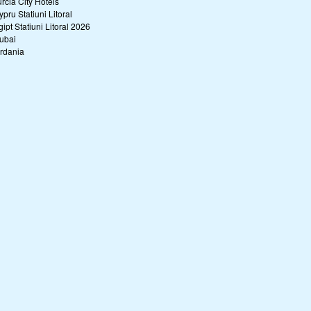
urcia City Hotels
ypru Statiuni Litoral
gipt Statiuni Litoral 2026
ubai
ordania