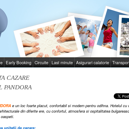
re
Early Booking
Circuite
Last minute
Asigurari calatorie
Transpor
TA CAZARE
L PANDORA
ANDORA
e un loc foarte placut, confortabil si modern pentru odihna.
Hotelul
cu 
rhitecturale din diferite ere, cu confortul, atmosfera si ospitalitatea bulgareas
 oaspeti.
a unitatii de cazare: