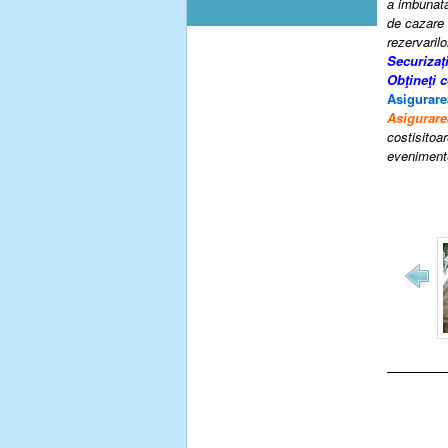
a imbunatat
de cazare 
rezervarilo
Securizaț
Obţineţi 
Asigurare
Asigurare
costisitoar
evenimente