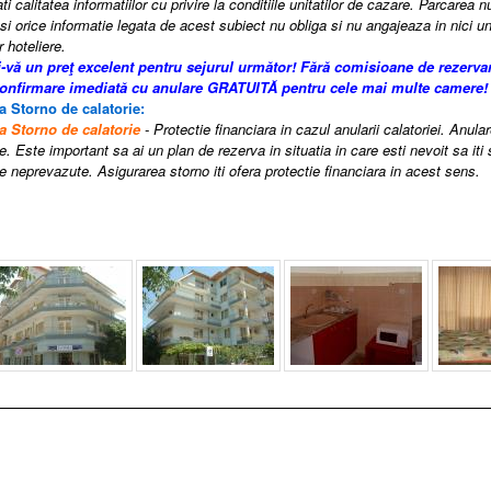
i calitatea informatiilor cu privire la conditiile unitatilor de cazare. Parcarea n
si orice
informatie legata de acest subiect nu obliga si nu angajeaza in nici un
r hoteliere.
i-vă un preţ excelent pentru sejurul următor!
Fără comisioane de rezerva
confirmare imediată cu anulare GRATUITĂ pentru cele mai multe camere!
a Storno de calatorie:
a Storno de calatorie
- Protectie financiara in cazul anularii calatoriei. Anula
e. Este important sa ai un plan de rezerva in situatia in care esti nevoit sa iti
 neprevazute. Asigurarea storno iti ofera protectie financiara in acest sens.