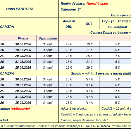
Regim de masa:
Numai Cazare
Hotel PANDORA
Categorie: 2*
Tarife / pers
Adult in
Copil (2 – 12 ani) 
SGL
E CAMERA
DBL
pat stationar
Camera Dubla cu balcon 
Pina la
Sejur minim
026
30.06.2026
3 nopti
12 €
19 €
5 €
026
10.07.2026
3 nopti
13
€
21
€
6
€
026
20.08.2026
3 nopti
15 €
25 €
7 €
026
31.08.2026
3 nopti
13
€
21
€
6
€
026
15.09.2026
3 nopti
12 €
19 €
5 €
E CAMERA
Studio –
minim 3 persoane intreg platito
026
30.06.2026
3 nopti
13 €
N / A
5 €
026
10.07.2026
3 nopti
15
€
N / A
6
€
026
20.08.2026
3 nopti
18 €
N / A
7 €
026
31.08.2026
3 nopti
15
€
N / A
6
€
026
15.09.2026
3 nopti
13 €
N / A
5 €
tatiune
(obligatorie)
Adult: 6 euro/sejur.
Copil (2 – 12 ani): 6 
Copiii (0 – 2 ani) cazati in camera cu adultii - bene
includ
Cazare, regim de masa: fara, AC.
 in euro/persoana/noapte. Tarifele sunt valabile NUMAI pt CETATENI ROMANI.
Pentru alte nat