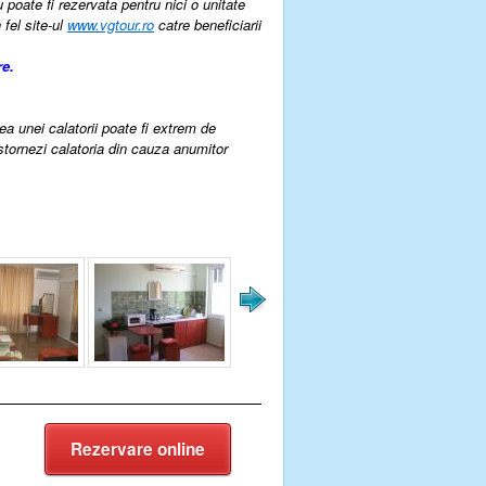
u poate fi rezervata pentru nici o unitate
 fel site-ul
www.vgtour.ro
catre beneficiarii
re.
rea unei calatorii poate fi extrem de
 stornezi calatoria din cauza anumitor
Rezervare online