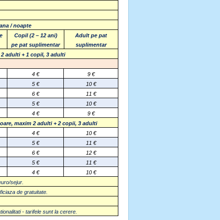
oana / noapte
pe
Copil (2 – 12 ani)
Adult pe pat
pe pat suplimentar
suplimentar
–
2 adulti + 1 copil, 3 adulti
4 €
9 €
5
€
10
€
6 €
11 €
5
€
10
€
4 €
9 €
are, maxim 2 adulti + 2 copii, 3 adulti
4 €
10 €
5
€
11
€
6 €
12 €
5
€
11
€
4 €
10 €
euro/sejur.
ficiaza de gratuitate.
ionalitati - tarifele sunt la cerere.