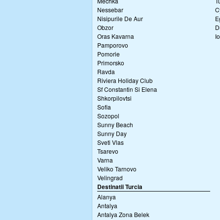
Mechka
T
Nessebar
C
Nisipurile De Aur
E
Obzor
D
Oras Kavarna
I
Pamporovo
Pomorie
Primorsko
Ravda
Riviera Holiday Club
Sf Constantin Si Elena
Shkorpilovtsi
Sofia
Sozopol
Sunny Beach
Sunny Day
Sveti Vlas
Tsarevo
Varna
Veliko Tarnovo
Velingrad
Destinatii Turcia
Alanya
Antalya
Antalya Zona Belek