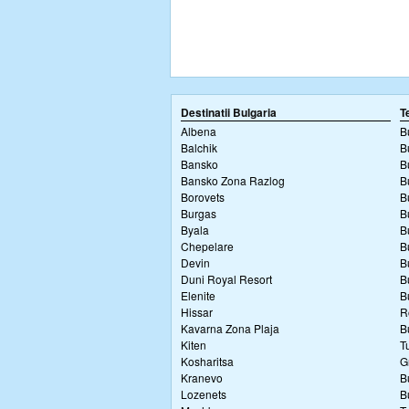
Destinatii Bulgaria
T
Albena
B
Balchik
B
Bansko
B
Bansko Zona Razlog
B
Borovets
B
Burgas
B
Byala
B
Chepelare
B
Devin
B
Duni Royal Resort
B
Elenite
B
Hissar
R
Kavarna Zona Plaja
B
Kiten
T
Kosharitsa
G
Kranevo
B
Lozenets
B