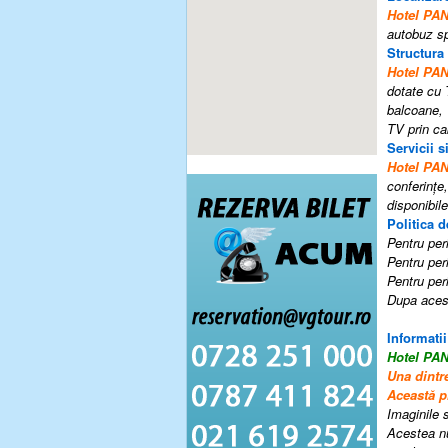
Hotel P
autobuz s
Structura
Hotel PA
dotate cu 
balcoane, T
TV prin ca
Servicii si
Hotel PA
conferințe
disponibil
Politica d
Pentru peri
Pentru peri
Pentru peri
Dupa acest
Informatii
Hotel P
Una dintr
Această p
Imaginile s
Acestea nu