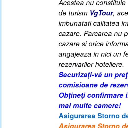
Acestea nu constituie o
de turism
VgTour
, ac
imbunatati calitatea inf
cazare. Parcarea nu po
cazare si orice inform
angajeaza in nici un fe
rezervarilor hoteliere.
Securizați-vă un pre
comisioane de rezer
Obţineţi confirmare
mai multe camere!
Asigurarea Storno de
Asigurarea Storno de