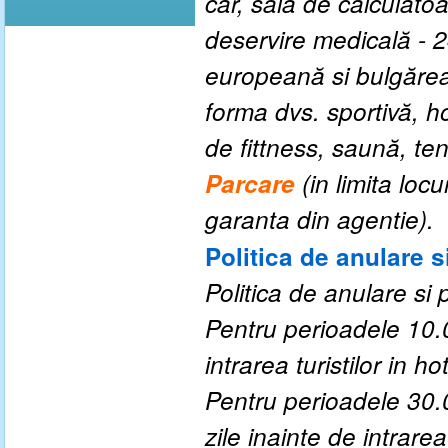
car, sală de calculatoa
deservire medicală - 
europeană si bulgărea
forma dvs. sportivă, 
de fittness, saună, te
P
arcare
(
in limita loc
garanta din agentie
).
Politica de anulare s
Politica de anulare si 
Pentru perioadele 10.0
intrarea turistilor in hot
Pentru perioadele 30.
zile inainte de intrarea 