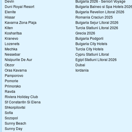
Devin
Bulgaria 2026 - Seniori Voyage
Duni Royal Resort
Bulgaria Balneo si Spa Hotels 202
Elenite
Bulgaria Revelion Litoral 2026
Hissar
Romania Craciun 2025
Kavarna Zona Plaja
Bulgaria Sejur Litoral 2026
Kiten
Turcia Statiuni Litoral 2026
Kosharitsa
Grecia 2026
Kranevo
Bulgaria Podgorii
Lozenets
Bulgaria City Hotels
Mechka
Turcia City Hotels
Nessebar
Cypru Statiuni Litoral
Nisipurile De Aur
Egipt Statiuni Litoral 2026
Obzor
Dubai
Oras Kavarna
Iordania
Pamporovo
Pomorie
Primorsko
Ravda
Riviera Holiday Club
Sf Constantin Si Elena
Shkorpilovtsi
Sofia
Sozopol
Sunny Beach
Sunny Day