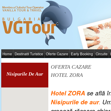
Home
Destinatii Turistice
Oferte Cazare
Early Booking
Circuite
OFERTA CAZARE
Nisipurile De Aur
HOTEL ZORA
Hotel ZORA
se află î
Nisipurile de aur
.
Umb
creează răcoare chiar 