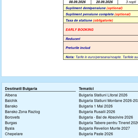
08
.0
9
.2026
20.09.2026
3 nopti
Supliment demipensiune
(optional)
Supliment pensiune complete
(optional)
Taxa de statiune
(obligatorie)
EARLY BOOKING
Reduceri
Preturile includ
Nota:
Tarife in euro/persoana/noapte. Tarifele su
Destinatii Bulgaria
Tematici
Albena
Bulgaria Statiuni Litoral 2026
Balchik
Bulgaria Statiuni Montane 2026-2
Bansko
Bulgaria 1 Mai 2026
Bansko Zona Razlog
Bulgaria Rusalii 2026
Borovets
Bulgaria - Bal de Absolvire 2026
Burgas
Bulgaria Tabere pentru Tineret 202
Byala
Bulgaria Revelion Munte 2027
Chepelare
Bulgaria Paste 2026