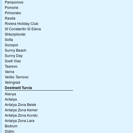
Pamporovo
Pomorie
Primorsko
Ravda
Riviera Holiday Club
Sf Constantin Si Elena
Shkorpilovtsi
Sofia
Sozopol
Sunny Beach
Sunny Day
Sveti Vlas
Tsarevo
Varna
Veliko Tarnovo
Velingrad
Destinatii Turcia
Alanya
Antalya
Antalya Zona Belek
Antalya Zona Kemer
Antalya Zona Kundu
Antalya Zona Lara
Bodrum
Didim