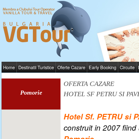
Home
Destinatii Turistice
Oferte Cazare
Early Booking
Circuite
OFERTA CAZARE
Pomorie
HOTEL SF PETRU SI PAV
Hotel
Sf. PETRU si 
construit in 2007 fiind
Pomorie
.