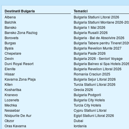
Destinatii Bulgaria
Tematici
Albena
Bulgaria Statiuni Litoral 2026
Balchik
Bulgaria Statiuni Montane 2026-2
Bansko
Bulgaria 1 Mai 2026
Bansko Zona Razlog
Bulgaria Rusalii 2026
Borovets
Bulgaria - Bal de Absolvire 2026
Burgas
Bulgaria Tabere pentru Tineret 202
Byala
Bulgaria Revelion Munte 2027
Chepelare
Bulgaria Paste 2026
Devin
Bulgaria 2026 - Seniori Voyage
Duni Royal Resort
Bulgaria Balneo si Spa Hotels 202
Elenite
Bulgaria Revelion Litoral 2026
Hissar
Romania Craciun 2025
Kavarna Zona Plaja
Bulgaria Sejur Litoral 2026
Kiten
Turcia Statiuni Litoral 2026
Kosharitsa
Grecia 2026
Kranevo
Bulgaria Podgorii
Lozenets
Bulgaria City Hotels
Mechka
Turcia City Hotels
Nessebar
Cypru Statiuni Litoral
Nisipurile De Aur
Egipt Statiuni Litoral 2026
Obzor
Dubai
Oras Kavarna
Iordania