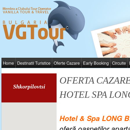
Home
Destinatii Turistice
Oferte Cazare
Early Booking
Circuite
OFERTA CAZAR
Shkorpilovtsi
HOTEL SPA LON
Hotel & Spa LONG 
oferă oaspeţilor a
part