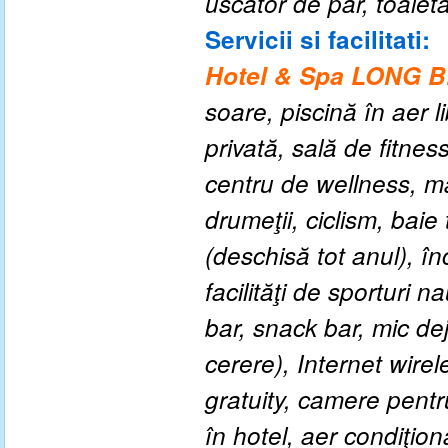
uscator de par, toaleta
Servicii si facilitati:
Hotel & Spa LONG
soare, piscină în aer l
privată, sală de fitnes
centru de wellness, m
drumeţii, ciclism, baie
(deschisă tot anul), în
facilităţi de sporturi n
bar, snack bar, mic de
cerere), Internet wirel
gratuity, camere pentr
în hotel, aer condiţion