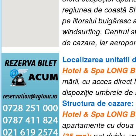
regiunea de coastă Shk
pe litoralul bulgăresc 
windsurfing. Centrul st
de cazare, iar aeropor
Localizarea unitatii 
Hotel & Spa LONG 
mării, cu acces direct 
dispoziţie umbrele de s
Structura de cazare:
Hotel & Spa LONG 
apartamente cu doua 
(35 mp):
pat dublu, ve