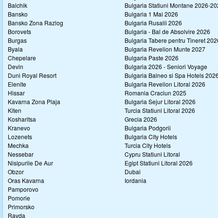
Balchik
Bulgaria Statiuni Montane 2026-2
Bansko
Bulgaria 1 Mai 2026
Bansko Zona Razlog
Bulgaria Rusalii 2026
Borovets
Bulgaria - Bal de Absolvire 2026
Burgas
Bulgaria Tabere pentru Tineret 202
Byala
Bulgaria Revelion Munte 2027
Chepelare
Bulgaria Paste 2026
Devin
Bulgaria 2026 - Seniori Voyage
Duni Royal Resort
Bulgaria Balneo si Spa Hotels 202
Elenite
Bulgaria Revelion Litoral 2026
Hissar
Romania Craciun 2025
Kavarna Zona Plaja
Bulgaria Sejur Litoral 2026
Kiten
Turcia Statiuni Litoral 2026
Kosharitsa
Grecia 2026
Kranevo
Bulgaria Podgorii
Lozenets
Bulgaria City Hotels
Mechka
Turcia City Hotels
Nessebar
Cypru Statiuni Litoral
Nisipurile De Aur
Egipt Statiuni Litoral 2026
Obzor
Dubai
Oras Kavarna
Iordania
Pamporovo
Pomorie
Primorsko
Ravda