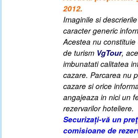
2012.
Imaginile si descrieril
caracter generic informa
Acestea nu constituie o
de turism
VgTour
, ac
imbunatati calitatea inf
cazare. Parcarea nu po
cazare si orice inform
angajeaza in nici un fe
rezervarilor hoteliere.
Securizați-vă un pre
comisioane de rezer