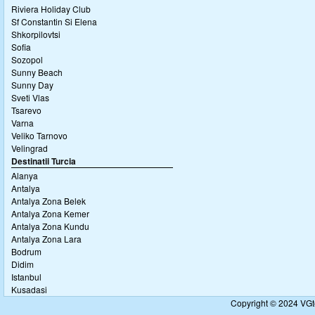
Riviera Holiday Club
Sf Constantin Si Elena
Shkorpilovtsi
Sofia
Sozopol
Sunny Beach
Sunny Day
Sveti Vlas
Tsarevo
Varna
Veliko Tarnovo
Velingrad
Destinatii Turcia
Alanya
Antalya
Antalya Zona Belek
Antalya Zona Kemer
Antalya Zona Kundu
Antalya Zona Lara
Bodrum
Didim
Istanbul
Kusadasi
Copyright © 2024 VGto