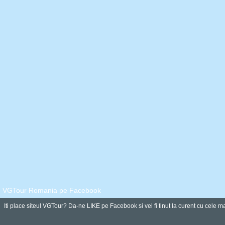
VGTour Romania pe Facebook
Iti place siteul VGTour? Da-ne LIKE pe Facebook si vei fi tinut la curent cu cele ma