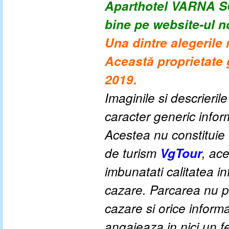
Aparthotel VARNA
bine pe website-ul 
Una dintre alegerile 
Această proprietate 
2019.
Imaginile si descrieril
caracter generic informa
Acestea nu constituie o
de turism
VgTour
, ac
imbunatati calitatea inf
cazare. Parcarea nu po
cazare si orice inform
angajeaza in nici un fe