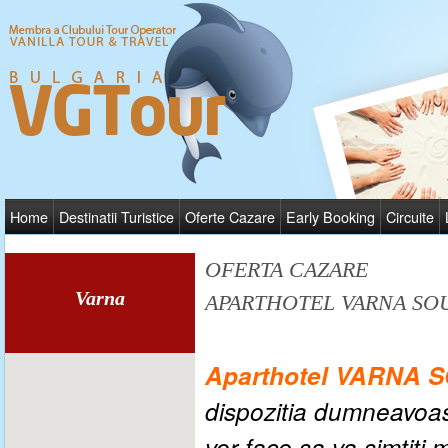
Home
Destinatii Turistice
Oferte Cazare
Early Booking
Circuite
OFERTA CAZARE
Varna
APARTHOTEL VARNA SO
Aparthotel VARNA
dispozitia dumneavoastr
vor face sa va simtiti