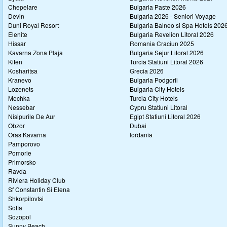
Chepelare
Bulgaria Paste 2026
Devin
Bulgaria 2026 - Seniori Voyage
Duni Royal Resort
Bulgaria Balneo si Spa Hotels 202
Elenite
Bulgaria Revelion Litoral 2026
Hissar
Romania Craciun 2025
Kavarna Zona Plaja
Bulgaria Sejur Litoral 2026
Kiten
Turcia Statiuni Litoral 2026
Kosharitsa
Grecia 2026
Kranevo
Bulgaria Podgorii
Lozenets
Bulgaria City Hotels
Mechka
Turcia City Hotels
Nessebar
Cypru Statiuni Litoral
Nisipurile De Aur
Egipt Statiuni Litoral 2026
Obzor
Dubai
Oras Kavarna
Iordania
Pamporovo
Pomorie
Primorsko
Ravda
Riviera Holiday Club
Sf Constantin Si Elena
Shkorpilovtsi
Sofia
Sozopol
Sunny Beach