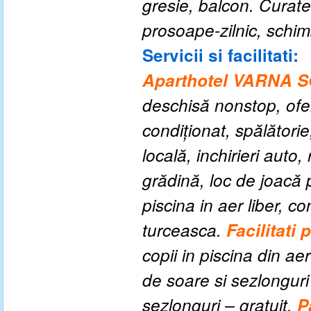
gresie, balcon.
Curate
prosoape-zilnic, schim
Servicii si facilitati:
Aparthotel VARNA
deschisă nonstop, ofer
condiționat, spălătorie,
locală
,
inchirieri auto
grădină,
loc de joacă 
piscina in aer liber, c
turceasca.
Facilitati 
copii in piscina din aer 
de soare si sezlonguri
sezlonguri – gratuit.
P