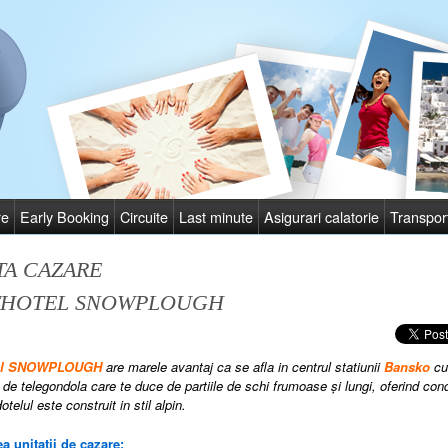
re
Early Booking
Circuite
Last minute
Asigurari calatorie
Transpor
TA CAZARE
THOTEL SNOWPLOUGH
tel SNOWPLOUGH
are marele avantaj ca se afla in
centrul
statiunii
Bansko
cu
 de telegondola
care te duce
de partiile de schi
frumoase
şi lungi
, oferind
cond
otelul este construit in stil alpin.
a unitatii de cazare: