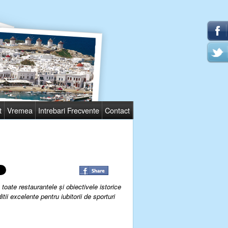
t
Vremea
Intrebari Frecvente
Contact
toate restaurantele
şi
obiectivele istorice
itii excelente
pentru iubitorii
de
sporturi