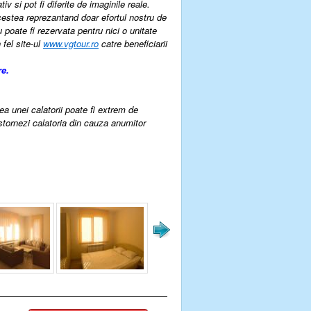
v si pot fi diferite de imaginile reale.
estea reprezantand doar efortul nostru de
u poate fi rezervata pentru nici o unitate
 fel site-ul
www.vgtour.ro
catre beneficiarii
re.
rea unei calatorii poate fi extrem de
 stornezi calatoria din cauza anumitor