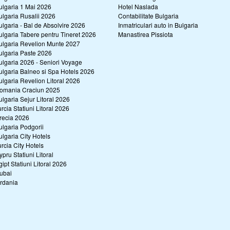
ulgaria 1 Mai 2026
Hotel Naslada
ulgaria Rusalii 2026
Contabilitate Bulgaria
ulgaria - Bal de Absolvire 2026
Inmatriculari auto in Bulgaria
ulgaria Tabere pentru Tineret 2026
Manastirea Pissiota
ulgaria Revelion Munte 2027
ulgaria Paste 2026
ulgaria 2026 - Seniori Voyage
ulgaria Balneo si Spa Hotels 2026
ulgaria Revelion Litoral 2026
omania Craciun 2025
ulgaria Sejur Litoral 2026
urcia Statiuni Litoral 2026
recia 2026
ulgaria Podgorii
ulgaria City Hotels
urcia City Hotels
ypru Statiuni Litoral
gipt Statiuni Litoral 2026
ubai
ordania