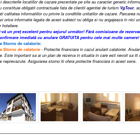
i descrierile locatiilor de cazare prezentate pe site au caracter generic informati
 constituie obligatii contractuale fata de clientii agentiei de turism
VgTour
,
ac
i calitatea informatiilor cu privire la conditiile unitatilor de cazare. Parcarea n
si orice informatie legata de acest subiect nu obliga si nu angajeaza in nici un
r hoteliere.
i-vă un preţ excelent pentru sejurul următor!
Fără comisioane de rezerva
confirmare imediată cu anulare GRATUITA pentru cele mai multe camere!
a Storno de calatorie:
a Storno de calatorie
- Protectie financiara in cazul anularii calatoriei. Anula
e. Este important sa ai un plan de rezerva in situatia in care esti nevoit sa iti
 neprevazute. Asigurarea storno iti ofera protectie financiara in acest sens.