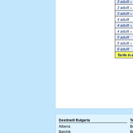
3 adulti +
3 adulti +
3 adulti +
4 adulti
4 adulti +
4 adulti +
5 adulti
5 adulti +
6 adulti
Tarife in
Destinatii Bulgaria
T
Albena
B
Balchik
B