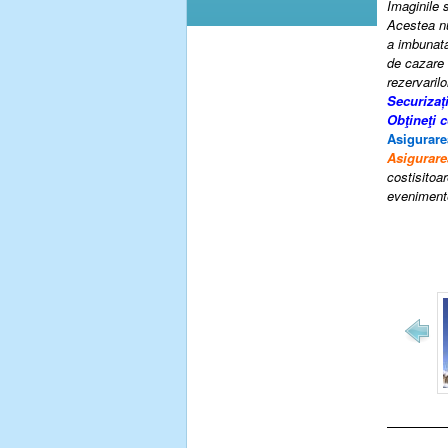
Imaginile s
Acestea nu
a imbunatat
de cazare 
rezervarilo
Securizaț
Obţineţi 
Asigurare
Asigurare
costisitoar
evenimente