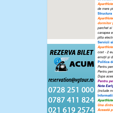
ApartHo
de mers pi
Structura
ApartHo
dormitor 
parchet si 
canapea ex
plita electr
Servicii si
ApartHo
cost - 2 eu
emoţii şi d
Politica d
Pentru peri
Pentru per
Dupa acest
Pentru pe
Nota Earl
(include m
Informatii
ApartHo
Una dintr
Această p