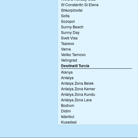
Sf Constantin Si Elena
Shkorpilovtsi
Sofia
Sozopol
Sunny Beach
Sunny Day
Sveti Vlas
Tsarevo
Varna
Veliko Tarnovo
Velingrad
Destinatii Turcia
Alanya
Antalya
Antalya Zona Belek
Antalya Zona Kemer
Antalya Zona Kundu
Antalya Zona Lara
Bodrum
Didim
Istanbul
Kusadasi