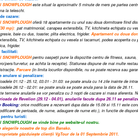
tel SNOWPLOUGH
este situat la aproximativ 5 minute de mers pe partea cent
na la teleschi.
 de cazare:
tel SNOWPLOUGH
oferă 18 apartamente cu unul sau doua dormitoare
fiind dis
(30 mp):
pat matrimonial, canapea extensibila, TV, kitchineta echipata cu ve
gresie, baie cu dus, toaster, plita electrica, frigider.
Apartament cu doua dorm
tensibila, TV, kitchineta echipata cu vesela si tacamuri, podea acoperita cu p
ica, frigider.
 facilitati:
tel SNOWPLOUGH
pentru oaspeţii pune la dispozitie centru de fitness, sauna, 
ro/pers/tur-retur, se achita la receptie).
Statiunea dispune de mai multe restaur
istracţie.
Parcare
(
in limita locurilor disponibile, nu se poate rezerva sau gara
e anulare si penalizare:
oadele 01.12 - 25.12, 03.01 - 31.03: se poate anula cu 14 zile inainte de intrare
ioadele 26.12 - 02.01: se poate anula se poate anula pana la data de 26.11.
e termene anularile se vor penaliza cu 3 nopti de cazare si masa aferenta.
rioada de Revelion (29.12 - 04.01), anularile facute dupa 26.11 se penal
y Booking:
orice modificare a rezervarii dupa data de 15.09 si 15.11 este consi
odificare de perioada, de nume, adaugare de nume etc.), in functie de disponibi
 pentru turisti:
tel SNOWPLOUGH
se vinde bine pe website-ul nostru.
e alegerile noastre de top din
Bansko.
roprietate găzduiește clienții VgTour de la 01 Septembrie 2011.