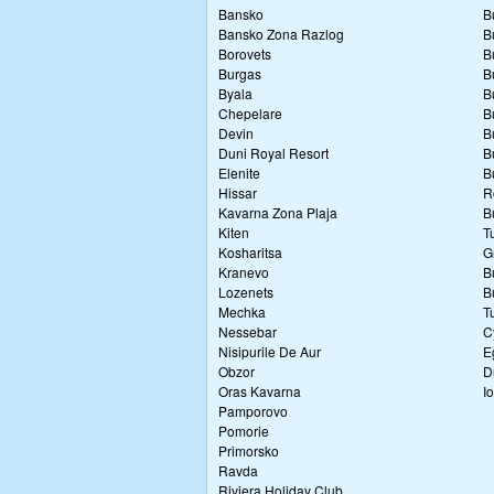
Bansko
B
Bansko Zona Razlog
B
Borovets
B
Burgas
B
Byala
B
Chepelare
B
Devin
B
Duni Royal Resort
B
Elenite
B
Hissar
R
Kavarna Zona Plaja
B
Kiten
T
Kosharitsa
G
Kranevo
B
Lozenets
B
Mechka
T
Nessebar
C
Nisipurile De Aur
E
Obzor
D
Oras Kavarna
I
Pamporovo
Pomorie
Primorsko
Ravda
Riviera Holiday Club