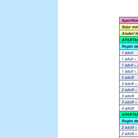
ApartHo
Sejur mi
Anulari f
APARTAME
Regim d
1 adult
1 adult + 
1 adult + 
1 adult + 
2 adulti
2 adulti +
2 adulti +
3 adulti
3 adulti +
4 adulti
APARTAM
Regim d
2 adulti +
2 adulti +