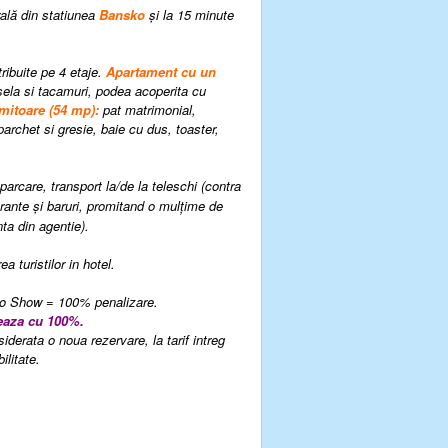
rală din statiunea
Bansko
şi la 15 minute
tribuite pe 4 etaje
.
Apartament cu un
sela si tacamuri, podea acoperita cu
itoare (54 mp):
pat matrimonial,
archet si gresie, baie cu dus, toaster,
parcare, transport la/de la teleschi
(contra
ante şi baruri, promitand o mulţime de
nta din agentie
).
a turistilor in hotel.
 No Show = 100% penalizare.
izeaza cu 100%.
derata o noua rezervare, la tarif intreg
litate.