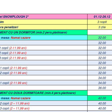
tel SNOWPLOUGH 2*
01.12-26.12
3 nopti
nim
3 zile
ara penalizari
NT CU UN DORMITOR (min.2 pers.platitoare)
32.00
e masa:
Numai cazare
32.00
1 copil
(2-11.99 ani)
32.00
2 copii
(2-11.99 ani)
32.00
3 copii
(2-11.99 ani)
32.00
32.00
 1 copil
(2-11.99 ani)
32.00
 2 copii
(2-11.99 ani)
32.00
34.00
 1 copil
(2-11.99 ani)
34.00
36.00
ENT CU DOUA DORMITOARE (min.4 pers.platitoare)
40.00
e masa:
Numai cazare
 2 copii
(2 – 11,99 ani)
40.00
 3 copii
(2 – 11,99 ani)
40.00