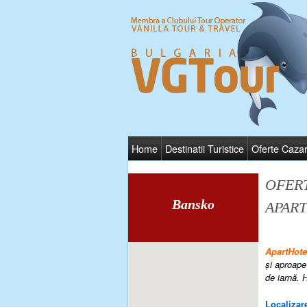
Home
Destinatii Turistice
Oferte Caza
OFER
Bansko
APAR
ApartHo
şi aproape
de iarnă
.
H
Localizare