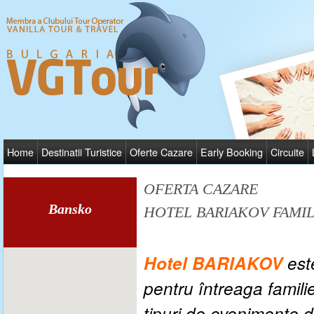
Home
Destinatii Turistice
Oferte Cazare
Early Booking
Circuite
OFERTA CAZARE
Bansko
HOTEL BARIAKOV FAMI
Hotel BARIAKOV
est
pentru întreaga famili
tipuri de evenimente de