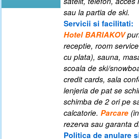
satelit, telefon, acce
sau la partia de ski.
Servicii si facilitati:
Hotel BARIAKOV
pun
receptie, room service,
cu plata), sauna, masa
scoala de ski/snowboard
credit cards, sala conf
lenjeria de pat se sc
schimba de 2 ori pe s
calcatorie.
Parcare
(
i
rezerva sau garanta d
Politica de anulare s