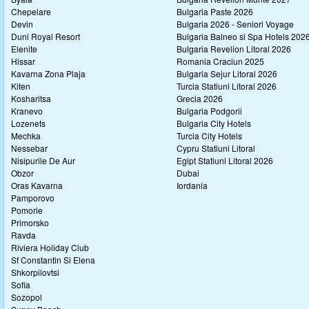
Chepelare
Bulgaria Paste 2026
Devin
Bulgaria 2026 - Seniori Voyage
Duni Royal Resort
Bulgaria Balneo si Spa Hotels 202
Elenite
Bulgaria Revelion Litoral 2026
Hissar
Romania Craciun 2025
Kavarna Zona Plaja
Bulgaria Sejur Litoral 2026
Kiten
Turcia Statiuni Litoral 2026
Kosharitsa
Grecia 2026
Kranevo
Bulgaria Podgorii
Lozenets
Bulgaria City Hotels
Mechka
Turcia City Hotels
Nessebar
Cypru Statiuni Litoral
Nisipurile De Aur
Egipt Statiuni Litoral 2026
Obzor
Dubai
Oras Kavarna
Iordania
Pamporovo
Pomorie
Primorsko
Ravda
Riviera Holiday Club
Sf Constantin Si Elena
Shkorpilovtsi
Sofia
Sozopol