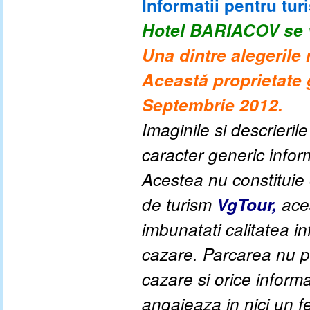
Informatii pentru turi
Hotel BARIACOV se v
Una dintre alegerile
Această proprietate 
Septembrie 2012.
Imaginile si descrieril
caracter generic informa
Acestea nu constituie o
de turism
VgTour,
aces
imbunatati calitatea inf
cazare. Parcarea nu po
cazare
si orice
informa
angajeaza in nici un fe