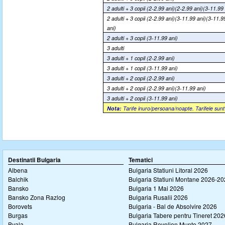
2 adulti + 3 copii (2-2.99 ani)(2-2.99 ani)(3-11.99
2 adulti + 3 copii (2-2.99 ani)(3-11.99 ani)(3-11.9
ani)
2 adulti + 3 copii (3-11.99 ani)
3 adulti
3 adulti + 1 copil (2-2.99 ani)
3 adulti + 1 copil (3-11.99 ani)
3 adulti + 2 copii (2-2.99 ani)
3 adulti + 2 copii (2-2.99 ani)(3-11.99 ani)
3 adulti + 2 copii (3-11.99 ani)
Nota:
Tari
fe inuro/persoana/noapte. Tarifele sunt
Destinatii Bulgaria
Tematici
Albena
Bulgaria Statiuni Litoral 2026
Balchik
Bulgaria Statiuni Montane 2026-2
Bansko
Bulgaria 1 Mai 2026
Bansko Zona Razlog
Bulgaria Rusalii 2026
Borovets
Bulgaria - Bal de Absolvire 2026
Burgas
Bulgaria Tabere pentru Tineret 202
Byala
Bulgaria Revelion Munte 2027