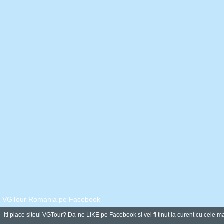
VGTour Romania pe Facebook
Iti place siteul VGTour? Da-ne LIKE pe Facebook si vei fi tinut la curent cu cele ma