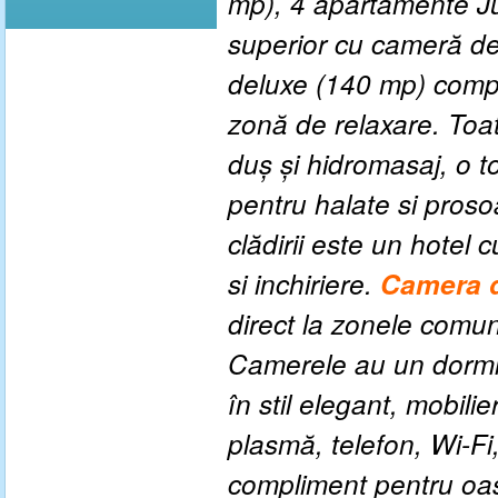
mp), 4 apartamente Ju
superior cu cameră de
deluxe (140 mp) compu
zonă de relaxare. Toa
duș și hidromasaj, o t
pentru halate si proso
clădirii este un hote
si inchiriere.
Camera d
direct la zonele comune
Camerele au un dormit
în stil elegant, mobil
plasmă, telefon, Wi-Fi,
compliment pentru oasp