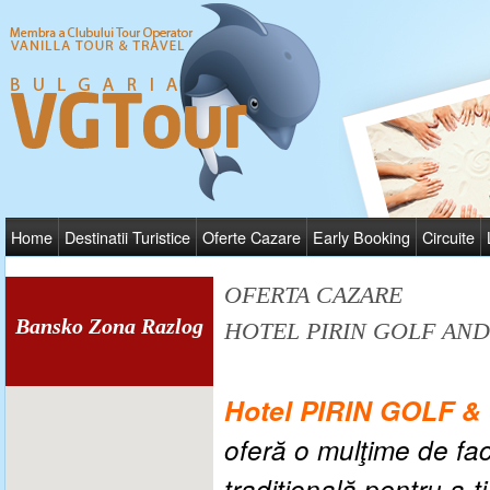
Home
Destinatii Turistice
Oferte Cazare
Early Booking
Circuite
OFERTA CAZARE
Bansko Zona Razlog
HOTEL PIRIN GOLF AND
Hotel PIRIN GOLF &
oferă o mulţime de facil
tradiţională pentru a-t