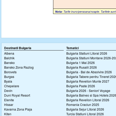
Nota:
Tarife inuro/persoana/noapte. Tarifele sunt
Destinatii Bulgaria
Tematici
Albena
Bulgaria Statiuni Litoral 2026
Balchik
Bulgaria Statiuni Montane 2026-2
Bansko
Bulgaria 1 Mai 2026
Bansko Zona Razlog
Bulgaria Rusalii 2026
Borovets
Bulgaria - Bal de Absolvire 2026
Burgas
Bulgaria Tabere pentru Tineret 202
Byala
Bulgaria Revelion Munte 2027
Chepelare
Bulgaria Paste 2026
Devin
Bulgaria 2026 - Seniori Voyage
Duni Royal Resort
Bulgaria Balneo si Spa Hotels 202
Elenite
Bulgaria Revelion Litoral 2026
Hissar
Romania Craciun 2025
Kavarna Zona Plaja
Bulgaria Sejur Litoral 2026
Kiten
Turcia Statiuni Litoral 2026