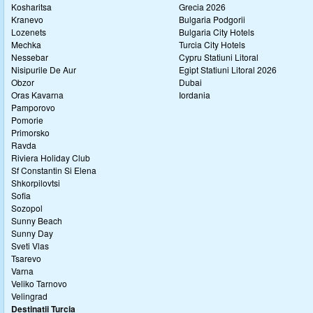
Kosharitsa
Grecia 2026
Kranevo
Bulgaria Podgorii
Lozenets
Bulgaria City Hotels
Mechka
Turcia City Hotels
Nessebar
Cypru Statiuni Litoral
Nisipurile De Aur
Egipt Statiuni Litoral 2026
Obzor
Dubai
Oras Kavarna
Iordania
Pamporovo
Pomorie
Primorsko
Ravda
Riviera Holiday Club
Sf Constantin Si Elena
Shkorpilovtsi
Sofia
Sozopol
Sunny Beach
Sunny Day
Sveti Vlas
Tsarevo
Varna
Veliko Tarnovo
Velingrad
Destinatii Turcia