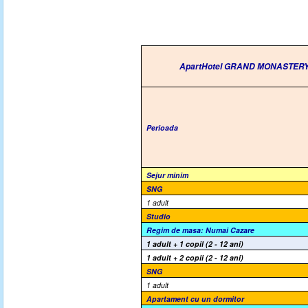
ApartHotel GRAND MONASTER
Perioada
Sejur minim
SNG
1 adult
Studio
Regim de masa:
Numai Cazare
1 adult + 1 copil (2 - 12 ani)
1 adult + 2 copii (2 - 12 ani)
SNG
1 adult
Apartament cu un dormitor