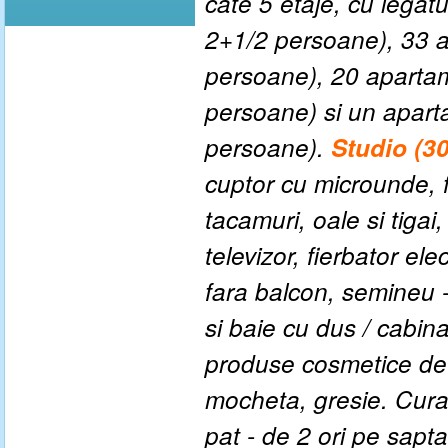
cate 5 etaje, cu legatur
2+1/2 persoane), 33 
persoane), 20 aparta
persoane) si un apart
persoane).
Studio (3
cuptor cu microunde, fr
tacamuri, oale si tigai,
televizor, fierbator elec
fara balcon, semineu -
si baie cu dus / cabin
produse cosmetice de 
mocheta, gresie. Curat
pat - de 2 ori pe sap