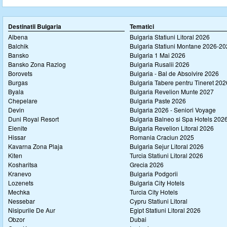
Destinatii Bulgaria
Tematici
Albena
Bulgaria Statiuni Litoral 2026
Balchik
Bulgaria Statiuni Montane 2026-2
Bansko
Bulgaria 1 Mai 2026
Bansko Zona Razlog
Bulgaria Rusalii 2026
Borovets
Bulgaria - Bal de Absolvire 2026
Burgas
Bulgaria Tabere pentru Tineret 202
Byala
Bulgaria Revelion Munte 2027
Chepelare
Bulgaria Paste 2026
Devin
Bulgaria 2026 - Seniori Voyage
Duni Royal Resort
Bulgaria Balneo si Spa Hotels 202
Elenite
Bulgaria Revelion Litoral 2026
Hissar
Romania Craciun 2025
Kavarna Zona Plaja
Bulgaria Sejur Litoral 2026
Kiten
Turcia Statiuni Litoral 2026
Kosharitsa
Grecia 2026
Kranevo
Bulgaria Podgorii
Lozenets
Bulgaria City Hotels
Mechka
Turcia City Hotels
Nessebar
Cypru Statiuni Litoral
Nisipurile De Aur
Egipt Statiuni Litoral 2026
Obzor
Dubai