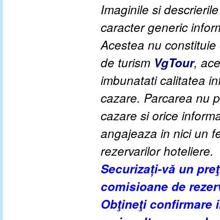
Imaginile si descrieril
caracter generic informa
Acestea nu constituie o
de turism
VgTour
, ac
imbunatati calitatea inf
cazare. Parcarea nu po
cazare si orice inform
angajeaza in nici un fe
rezervarilor hoteliere.
Securizați-vă un pre
comisioane de rezer
Obţineţi confirmare