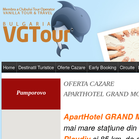
Home
Destinatii Turistice
Oferte Cazare
Early Booking
Circuite
OFERTA CAZARE
Pamporovo
APARTHOTEL GRAND M
ApartHotel GRAND
mai mare staţiune din
Plovdiv
şi 85 km. de 