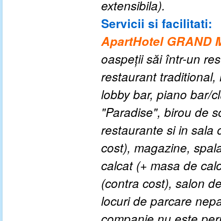
extensibila).
Servicii si facilitati:
ApartHotel GRAND
oaspeţii
săi
într-
un
res
restaurant traditiona
lobby bar, piano bar/c
"Paradise", birou de sc
restaurante si in sala 
cost), magazine, spalat
calcat (+ masa de calc
(contra cost), salon de
locuri de parcare nepa
companie nu este perm