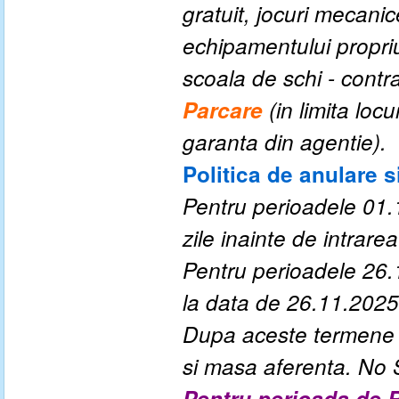
gratuit, jocuri mecanic
echipamentului propriu
scoala de schi - contra 
P
arcare
(
in limita loc
garanta din agentie
).
Politica de anulare s
Pentru perioadele 01.
zile inainte de intrarea 
Pentru perioadele 26.
la data de 26.11.2025
Dupa aceste termene a
si masa aferenta. No
Pentru perioada de R