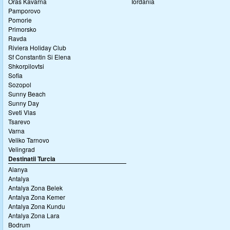
Oras Kavarna
Iordania
Pamporovo
Pomorie
Primorsko
Ravda
Riviera Holiday Club
Sf Constantin Si Elena
Shkorpilovtsi
Sofia
Sozopol
Sunny Beach
Sunny Day
Sveti Vlas
Tsarevo
Varna
Veliko Tarnovo
Velingrad
Destinatii Turcia
Alanya
Antalya
Antalya Zona Belek
Antalya Zona Kemer
Antalya Zona Kundu
Antalya Zona Lara
Bodrum