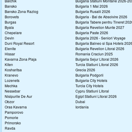
Balchik
Bulgaria Statiuni Montane 2026-2
Bansko
Bulgaria 1 Mai 2026
Bansko Zona Razlog
Bulgaria Rusalii 2026
Borovets
Bulgaria - Bal de Absolvire 2026
Burgas
Bulgaria Tabere pentru Tineret 202
Byala
Bulgaria Revelion Munte 2027
Chepelare
Bulgaria Paste 2026
Devin
Bulgaria 2026 - Seniori Voyage
Duni Royal Resort
Bulgaria Balneo si Spa Hotels 202
Elenite
Bulgaria Revelion Litoral 2026
Hissar
Romania Craciun 2025
Kavarna Zona Plaja
Bulgaria Sejur Litoral 2026
Kiten
Turcia Statiuni Litoral 2026
Kosharitsa
Grecia 2026
Kranevo
Bulgaria Podgorii
Lozenets
Bulgaria City Hotels
Mechka
Turcia City Hotels
Nessebar
Cypru Statiuni Litoral
Nisipurile De Aur
Egipt Statiuni Litoral 2026
Obzor
Dubai
Oras Kavarna
Iordania
Pamporovo
Pomorie
Primorsko
Ravda