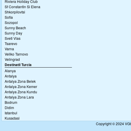
Riviera Holiday Club
Sf Constantin Si Elena
Shkorpilovtsi
Sofia
Sozopol
Sunny Beach
Sunny Day
Sveti Vlas
Tsarevo
Varna
Veliko Tarnovo
Velingrad
Destinatii Turcia
Alanya
Antalya
Antalya Zona Belek
Antalya Zona Kemer
Antalya Zona Kundu
Antalya Zona Lara
Bodrum
Didim
Istanbul
Kusadasi
Copyright © 2024 VGto