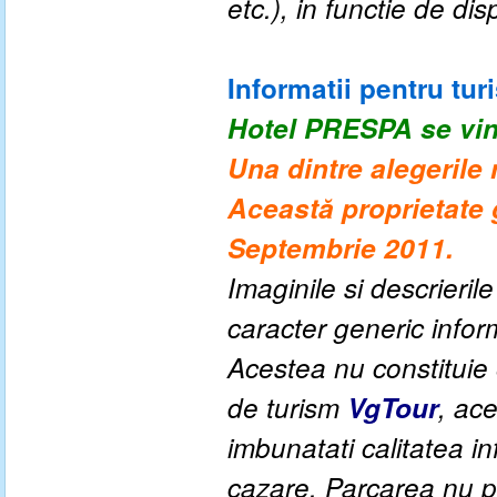
etc.), in functie de disp
Informatii pentru turi
Hotel PRESPA
se vi
Una dintre alegerile
Această proprietate 
Septembrie 2011.
Imaginile si descrieril
caracter generic informa
Acestea nu constituie o
de turism
VgTour
, ac
imbunatati calitatea inf
cazare. Parcarea nu po