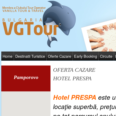
Home
Destinatii Turistice
Oferte Cazare
Early Booking
Circuite
OFERTA CAZARE
Pamporovo
HOTEL PRESPA
Hotel PRESPA
este u
locaţie superbă, preţur
pe tot parcursul anului