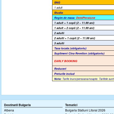
SNG
1 adult
Studio
Regim de masa:
DemiPensiune
1 adult + 1 copil (2 – 11.99 ani)
1 adult + 2 copii (2 – 11.99 ani)
2 adulti
2 adulti + 1 copil (2 – 11.99 ani)
3 adulti
Taxa locala
(obligatoriu)
Supliment Cina Revelion (obligatoriu)
EARLY BOOKING
Reduceri
Preturile includ
Nota:
Tarife inuro/persoana/noapte. Tarifele sun
Destinatii Bulgaria
Tematici
Albena
Bulgaria Statiuni Litoral 2026