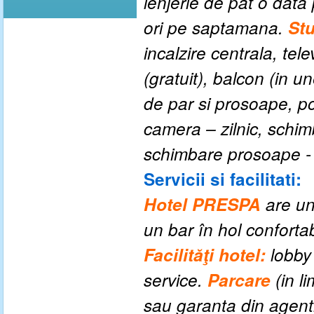
lenjerie de pat o dat
ori pe saptamana.
Stu
incalzire centrala, tele
(gratuit), balcon (in u
de par si prosoape, p
camera – zilnic, schi
schimbare prosoape -
Servicii si facilitati:
Hotel PRESPA
are un
un bar în hol confortab
Facilităţi hotel:
lobby 
service.
P
arcare
(
in l
sau garanta din agent