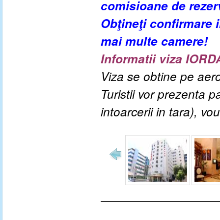
comisioane de rezer
Obţineţi confirmare
mai multe camere!
I
nformatii viza
IORD
Viza se obtine pe aer
Turistii vor prezenta p
intoarcerii in tara), v