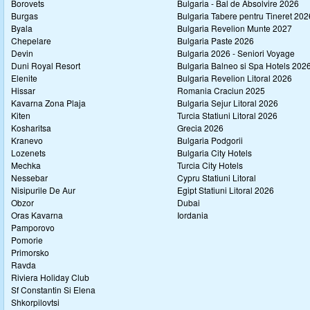
Borovets
Bulgaria - Bal de Absolvire 2026
Burgas
Bulgaria Tabere pentru Tineret 202
Byala
Bulgaria Revelion Munte 2027
Chepelare
Bulgaria Paste 2026
Devin
Bulgaria 2026 - Seniori Voyage
Duni Royal Resort
Bulgaria Balneo si Spa Hotels 202
Elenite
Bulgaria Revelion Litoral 2026
Hissar
Romania Craciun 2025
Kavarna Zona Plaja
Bulgaria Sejur Litoral 2026
Kiten
Turcia Statiuni Litoral 2026
Kosharitsa
Grecia 2026
Kranevo
Bulgaria Podgorii
Lozenets
Bulgaria City Hotels
Mechka
Turcia City Hotels
Nessebar
Cypru Statiuni Litoral
Nisipurile De Aur
Egipt Statiuni Litoral 2026
Obzor
Dubai
Oras Kavarna
Iordania
Pamporovo
Pomorie
Primorsko
Ravda
Riviera Holiday Club
Sf Constantin Si Elena
Shkorpilovtsi