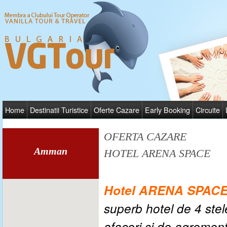
Home
Destinatii Turistice
Oferte Cazare
Early Booking
Circuite
OFERTA CAZARE
Amman
HOTEL ARENA SPACE
Hotel
ARENA SPAC
superb hotel de 4 stel
afaceri şi de agrement