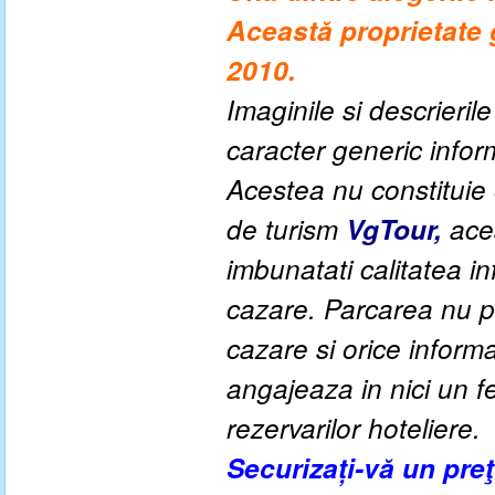
Această proprietate g
2010.
Imaginile si descrieril
caracter generic informa
Acestea nu constituie o
de turism
VgTour,
aces
imbunatati calitatea inf
cazare. Parcarea nu po
cazare si orice inform
angajeaza in nici un fe
rezervarilor hoteliere.
Securizați-vă un pre