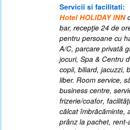
Servicii si facilitati:
Hotel HOLIDAY INN
b
ar,
r
ecepţie 24 de or
pentru persoane cu h
A
/C,
parcare privată g
jocuri, Spa & Centru 
copii,
b
iliard,
j
acuzzi,
liber. Room
s
ervice,
s
b
usiness
c
entre,
s
ervi
frizerie/coafor
,
f
acilit
călcat îmbrăcăminte,
p
rânz la pachet,
rent-