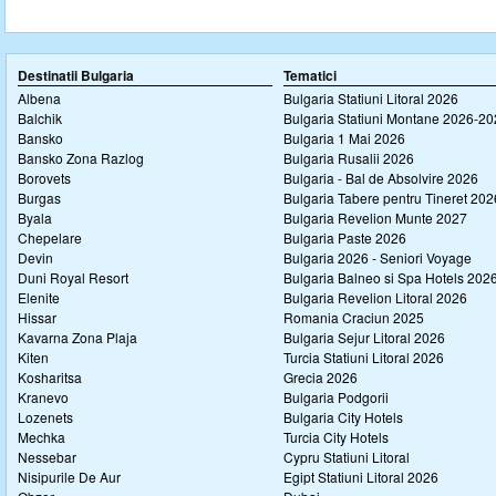
Destinatii Bulgaria
Tematici
Albena
Bulgaria Statiuni Litoral 2026
Balchik
Bulgaria Statiuni Montane 2026-2
Bansko
Bulgaria 1 Mai 2026
Bansko Zona Razlog
Bulgaria Rusalii 2026
Borovets
Bulgaria - Bal de Absolvire 2026
Burgas
Bulgaria Tabere pentru Tineret 202
Byala
Bulgaria Revelion Munte 2027
Chepelare
Bulgaria Paste 2026
Devin
Bulgaria 2026 - Seniori Voyage
Duni Royal Resort
Bulgaria Balneo si Spa Hotels 202
Elenite
Bulgaria Revelion Litoral 2026
Hissar
Romania Craciun 2025
Kavarna Zona Plaja
Bulgaria Sejur Litoral 2026
Kiten
Turcia Statiuni Litoral 2026
Kosharitsa
Grecia 2026
Kranevo
Bulgaria Podgorii
Lozenets
Bulgaria City Hotels
Mechka
Turcia City Hotels
Nessebar
Cypru Statiuni Litoral
Nisipurile De Aur
Egipt Statiuni Litoral 2026