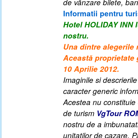
de vânzare bilete,
b
an
Informatii pentru turi
Hotel HOLIDAY INN
nostru.
Una dintre alegerile 
Această proprietate 
10 Aprilie 2012.
Imaginile si descrieril
caracter generic informa
Acestea nu constituie o
de turism
VgTour RO
nostru de a imbunatati c
unitatilor de cazare. P