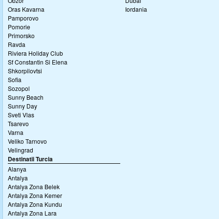
Obzor
Dubai
Oras Kavarna
Iordania
Pamporovo
Pomorie
Primorsko
Ravda
Riviera Holiday Club
Sf Constantin Si Elena
Shkorpilovtsi
Sofia
Sozopol
Sunny Beach
Sunny Day
Sveti Vlas
Tsarevo
Varna
Veliko Tarnovo
Velingrad
Destinatii Turcia
Alanya
Antalya
Antalya Zona Belek
Antalya Zona Kemer
Antalya Zona Kundu
Antalya Zona Lara