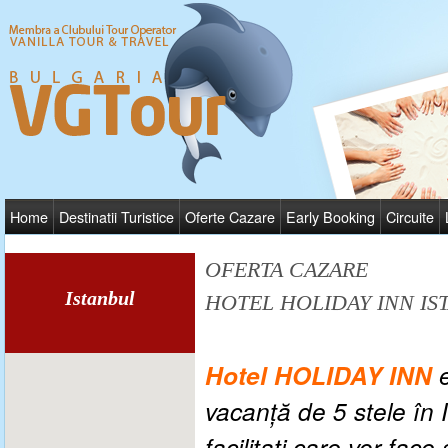
Home
Destinatii Turistice
Oferte Cazare
Early Booking
Circuite
OFERTA CAZARE
Istanbul
HOTEL HOLIDAY INN IS
Hotel HOLIDAY INN
vacanţă de 5 stele în I
facilitati care vor face