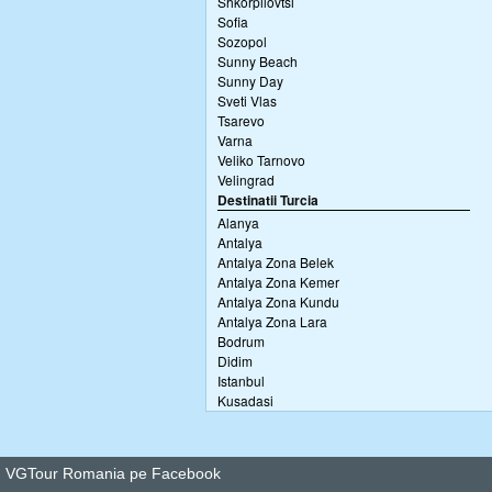
Shkorpilovtsi
Sofia
Sozopol
Sunny Beach
Sunny Day
Sveti Vlas
Tsarevo
Varna
Veliko Tarnovo
Velingrad
Destinatii Turcia
Alanya
Antalya
Antalya Zona Belek
Antalya Zona Kemer
Antalya Zona Kundu
Antalya Zona Lara
Bodrum
Didim
Istanbul
Kusadasi
VGTour Romania pe Facebook