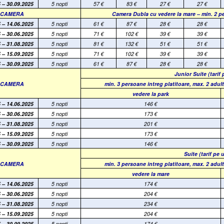
 – 30.09.2025
5 nopti
57
€
83
€
27
€
27
€
E CAMERA
Camera Dubla cu vedere la mare –
min. 2 pe
 – 14.06.2025
5 nopti
61
€
87
€
28
€
28
€
 – 30.06.2025
5 nopti
71
€
102
€
39
€
39
€
 – 31.08.2025
5 nopti
81
€
132
€
51
€
51
€
 – 15.09.2025
5 nopti
71
€
102
€
39
€
39
€
 – 30.09.2025
5 nopti
61
€
87
€
28
€
28
€
Junior Suite
(tarif
E CAMERA
min. 3 persoane intreg platitoare, max. 2 adulti 
vedere la park
 – 14.06.2025
5 nopti
146
€
 – 30.06.2025
5 nopti
173
€
 – 31.08.2025
5 nopti
201
€
 – 15.09.2025
5 nopti
173
€
 – 30.09.2025
5 nopti
146
€
Suite
(tarif pe 
E CAMERA
min. 3 persoane intreg platitoare, max. 2 adulti 
vedere la mare
 – 14.06.2025
5 nopti
174
€
 – 30.06.2025
5 nopti
204
€
 – 31.08.2025
5 nopti
234
€
 – 15.09.2025
5 nopti
204
€
 – 30.09.2025
5 nopti
174
€