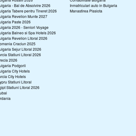
ulgaria - Bal de Absolvire 2026
Inmatriculari auto in Bulgaria
ulgaria Tabere pentru Tineret 2026
Manastirea Pissiota
ulgaria Revelion Munte 2027
ulgaria Paste 2026
ulgaria 2026 - Seniori Voyage
ulgaria Balneo si Spa Hotels 2026
ulgaria Revelion Litoral 2026
omania Craciun 2025
ulgaria Sejur Litoral 2026
urcia Statiuni Litoral 2026
recia 2026
ulgaria Podgorii
ulgaria City Hotels
urcia City Hotels
ypru Statiuni Litoral
gipt Statiuni Litoral 2026
ubai
ordania