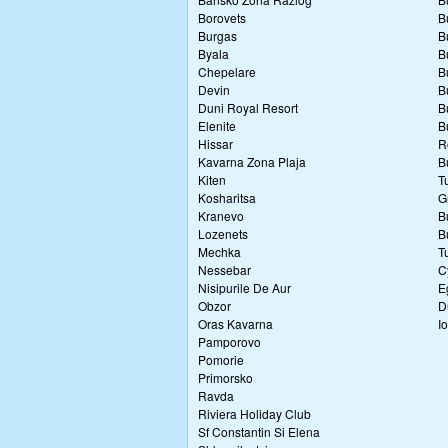
Borovets
B
Burgas
B
Byala
B
Chepelare
B
Devin
B
Duni Royal Resort
B
Elenite
B
Hissar
R
Kavarna Zona Plaja
B
Kiten
T
Kosharitsa
G
Kranevo
B
Lozenets
B
Mechka
T
Nessebar
C
Nisipurile De Aur
E
Obzor
D
Oras Kavarna
I
Pamporovo
Pomorie
Primorsko
Ravda
Riviera Holiday Club
Sf Constantin Si Elena