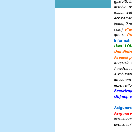
(gratuit), 
aerobic, aq
masa, dart
echipament
joaca, 2 mi
cost).
Pla
gratuit.
Pr
Informatii
Hotel L
Una dintr
Această pr
Imaginile s
Acestea nu 
a imbunatat
de cazare 
rezervarilo
Securizaț
Obţineţi 
Asigurare
Asigurare
costisitoar
evenimente