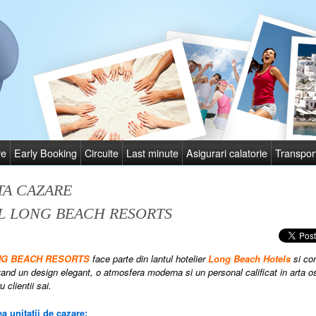
re
Early Booking
Circuite
Last minute
Asigurari calatorie
Transpor
TA CAZARE
L LONG BEACH RESORTS
ONG BEACH RESORTS
face parte din lantul hotelier
Long Beach Hotels
si com
and un design elegant, o atmosfera moderna si un personal calificat in arta ospi
u clientii sai.
a unitatii de cazare: