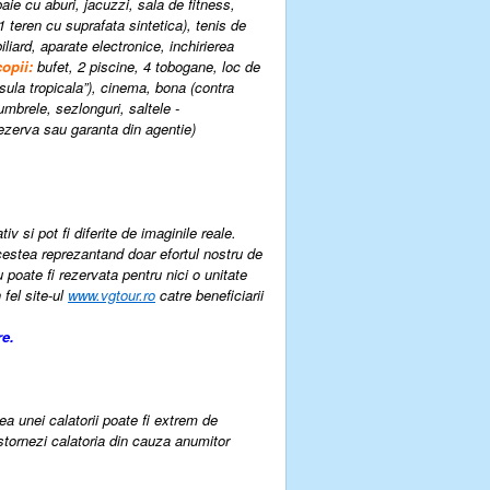
aie cu aburi, jacuzzi, sala de fitness,
1 teren cu suprafata sintetica), tenis de
liard, aparate electronice, inchirierea
copii:
bufet, 2 piscine, 4 tobogane, loc de
Insula tropicala”), cinema, bona (contra
 umbrele, sezlonguri, saltele -
 rezerva sau garanta din agentie
)
v si pot fi diferite de imaginile reale.
cestea reprezantand doar efortul nostru de
u poate fi rezervata pentru nici o unitate
 fel site-ul
www.vgtour.ro
catre beneficiarii
re.
rea unei calatorii poate fi extrem de
 stornezi calatoria din cauza anumitor