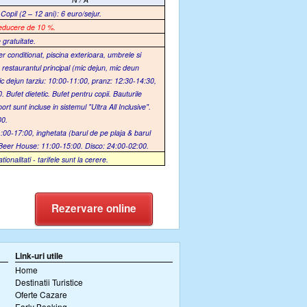
Copil (2 – 12 ani): 6 euro/sejur.
educere de 10 %.
 gratuitate.
er conditionat, piscina exterioara, umbrele si
restaurantul principal (mic dejun, mic deun
:
 mic dejun tarziu: 10:00-11:00, pranz: 12:30-14:30,
 Bufet dietetic. Bufet pentru copii. Bauturile
rt sunt incluse in sistemul "Ultra All Inclusive".
00.
:00-17:00, inghetata (barul de pe plaja & barul
0. Beer House: 11:00-15:00. Disco: 24:00-02:00.
alitati - tarifele sunt la cerere.
Rezervare online
Link-uri utile
Home
Destinatii Turistice
Oferte Cazare
Early Booking