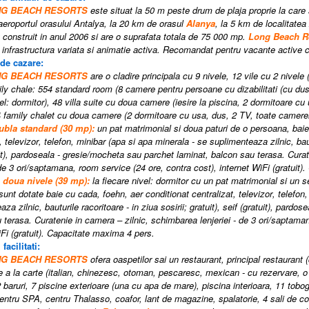
ONG BEACH RESORTS
este situat la 50 m peste drum de plaja proprie la care
eroportul orasului Antalya, la 20 km de orasul
Alanya
, la 5 km de localitatea
 construit in anul 2006 si are o suprafata totala de 75 000 mp.
Long Beach R
 infrastructura variata si animatie activa. Recomandat pentru vacante active c
 de cazare:
ONG BEACH RESORTS
are o cladire principala cu 9 nivele, 12 vile cu 2 nive
mily chale: 554 standard room (8 camere pentru persoane cu dizabilitati (cu dus
el: dormitor)
,
48 villa suite cu doua camere (iesire la piscina, 2 dormitoare cu
 family chalet cu doua camere (2 dormitoare cu usa, dus, 2 TV, toate camerel
ubla
standard (
30 mp):
un pat matrimonial si
doua
pat
uri
de o persoana, bai
,
televizor
,
telefon
,
minibar (apa si apa minerala - se suplimenteaza zilnic, bautur
t)
,
pardoseala - gresie/mocheta sau parchet laminat, balcon sau terasa
. C
ura
- de 3 ori/saptamana
,
room service (24 ore, contra cost)
,
internet WiFi (gratuit)
.
 doua nivele
(
39 mp
)
:
la fiecare nivel: dormitor cu un pat matrimonial si un s
sunt dotate baie cu cada
,
foehn
,
aer conditionat centralizat
,
televizor
,
telefon
za zilnic, bauturile racoritoare - in ziua sosirii; gratuit), seif (gratuit)
,
pardosea
 terasa
. C
uratenie in camera – zilnic
,
schimbarea lenjeriei - de 3 ori/saptama
Fi (gratuit)
. Capacitate maxima 4 pers.
 facilitati:
ONG BEACH RESORTS
ofera oaspetilor sai un restaurant, principal restaurant (
e a la carte (italian, chinezesc, otoman, pescaresc, mexican - cu rezervare, o
12 baruri, 7 piscine exterioare (una cu apa de mare), piscina interioara, 11 to
entru SPA, centru Thalasso, coafor, lant de magazine, spalatorie, 4 sali de con