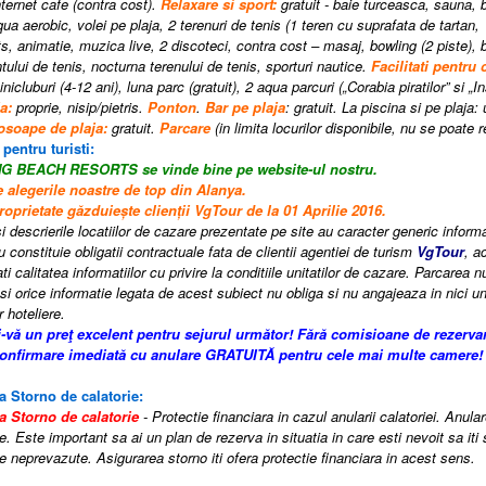
internet cafe (contra cost).
Relaxare si sport:
gratuit - baie turceasca, sauna, b
ua aerobic, volei pe plaja, 2 terenuri de tenis (1 teren cu suprafata de tartan, 
s, animatie, muzica live, 2 discoteci, contra cost – masaj, bowling (2 piste), bi
ului de tenis, nocturna terenului de tenis, sporturi nautice.
Facilitati pentru 
nicluburi (4-12 ani), luna parc (gratuit), 2 aqua parcuri („Corabia piratilor” si „
ja:
proprie, nisip/pietris.
Ponton
.
Bar pe plaja
: gratuit. La piscina si pe plaja:
osoape de plaja:
gratuit.
Parcare
(
in limita locurilor disponibile, nu se poate
 pentru turisti:
ONG BEACH RESORTS
se vinde bine pe website-ul nostru.
e alegerile noastre de top din Alanya.
oprietate găzduiește clienții VgTour de la 01 Aprilie 2016.
i descrierile locatiilor de cazare prezentate pe site au caracter generic informati
constituie obligatii contractuale fata de clientii agentiei de turism
VgTour
, a
i calitatea informatiilor cu privire la conditiile unitatilor de cazare. Parcarea n
si orice informatie legata de acest subiect nu obliga si nu angajeaza in nici un
r hoteliere.
i-vă un preţ excelent pentru sejurul următor!
Fără comisioane de rezerva
confirmare imediată cu anulare GRATUITĂ pentru cele mai multe camere!
a Storno de calatorie:
a Storno de calatorie
- Protectie financiara in cazul anularii calatoriei. Anula
e. Este important sa ai un plan de rezerva in situatia in care esti nevoit sa iti
 neprevazute. Asigurarea storno iti ofera protectie financiara in acest sens.