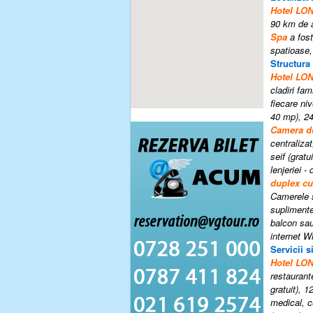
Hotel L
90 km de a
Spa
a fost
spatioase,
Structura
Hotel L
cladiri fa
fiecare niv
40 m
p
)
,
24
Camera
d
centralizat
seif (gratui
lenjeriei 
duplex cu
Camerele 
suplimentea
balcon sau
internet Wi
Servicii si
Hotel L
restaurant
gratuit), 
medical, c