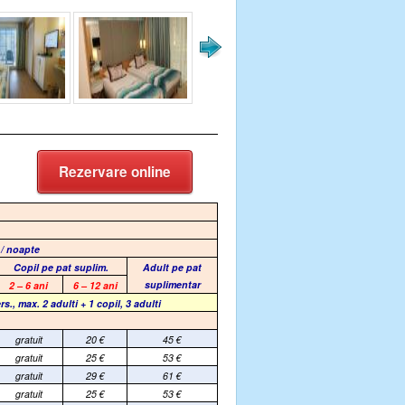
Rezervare online
 / noapte
Copil pe pat suplim.
Adult pe pat
suplimentar
2 – 6 ani
6 – 12 ani
rs., max. 2 adulti + 1 copil, 3 adulti
gratuit
20
€
45
€
gratuit
25
€
53
€
gratuit
29
€
61
€
gratuit
25
€
53
€