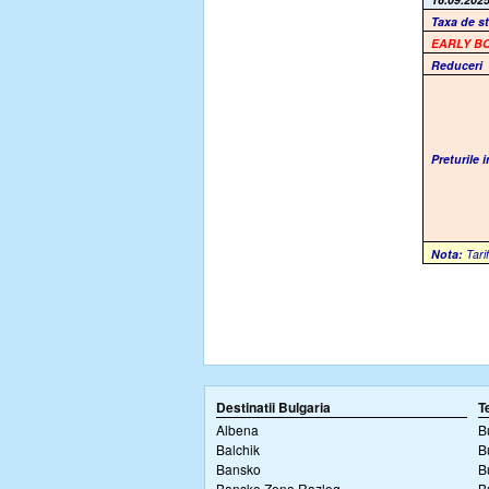
Taxa de s
EARLY B
Reduceri
Preturile 
Nota:
Tarif
Destinatii Bulgaria
T
Albena
B
Balchik
B
Bansko
B
Bansko Zona Razlog
B