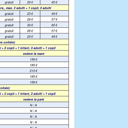
gratuit
20
€
45
€
rs., max. 2 adulti + 1 copil, 3 adulti
gratuit
23
€
49
€
gratuit
26
€
57
€
gratuit
30
€
65
€
gratuit
26
€
57
€
gratuit
23
€
49
€
 pe unitate)
+ 2 copii + 1 infant, 3 adulti + 1 copil
vedere la mare
158
€
185
€
213
€
185
€
158
€
unitate
)
+ 2 copii + 1 infant, 3 adulti + 1 copil
vedere la park
N / A
N / A
N / A
N / A
N / A