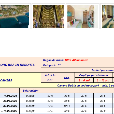
Regim de masa:
Ultra All Inclusive
 LONG BEACH RESORTS
Categorie: 5*
Tarife / persoana
Adult in
Copil pe pat stationar
SGL
DBL
E CAMERA
2 – 6 ani
6 – 12 ani
Camera Dubla cu vedere la park –
min. 2 pe
Sejur minim
 – 14.06.2025
5 nopti
57
€
83
€
27
€
27
€
 – 30.06.2025
5 nopti
67
€
98
€
37
€
37
€
 – 31.08.2025
5 nopti
77
€
128
€
51
€
51
€
 – 15.09.2025
5 nopti
67
€
98
€
37
€
37
€