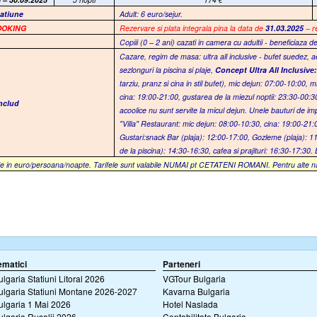
tatiune
Adult: 6 euro/sejur.
OOKING
Rezervare si plata integrala pina la data de
31.03.2025
– r
Copiii (0 – 2 ani) cazati in camera cu adultii - beneficiaza de
Cazare, regim de masa: ultra all inclusive - bufet suedez, a
sezlonguri la piscina si plaje,
Concept Ultra
All Inclusive
tarziu, pranz si cina in stil bufet), mic dejun: 07:00-10:00,
cina: 19:00-21:00, gustarea de la miezul noptii: 23:30-00:30.
includ
acoolice nu sunt servite la micul dejun. Unele bauturi de impo
"Villa" Restaurant: mic dejun: 08:00-10:30, cina: 19:00-21:
Gustari:snack Bar (plaja): 12:00-17:00, Gozleme (plaja): 11
de la piscina): 14:30-16:30, cafea si prajituri: 16:30-17:3
e in euro/persoana/noapte. Tarifele sunt valabile
NUMAI
pt CETATENI ROMANI. Pentru alte nation
ematici
Parteneri
ulgaria Statiuni Litoral 2026
VGTour Bulgaria
ulgaria Statiuni Montane 2026-2027
Kavarna Bulgaria
ulgaria 1 Mai 2026
Hotel Naslada
ulgaria Rusalii 2026
Contabilitate Bulgaria