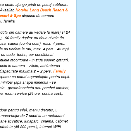
 se poate ajunge printr-un pasaj subteran.
 Avsallar.
Hotelul Long Beach Resort &
esort & Spa
dispune de camere
u familia.
le (60% din camere au vedere la mare) si 24
)
,
90 family duplex cu doua nivele (la
 usa, sauna (contra cost), max. 4 pers.,
e au vedere la rau, max. 4 pers., 43 m
p
).
e cu cada
,
foehn
,
aer conditionat
ile racoritoare - in ziua sosirii; gratuit),
tenie in camera – zilnic
,
schimbarea
 Capacitate maxima 2 + 2 pers.
F
am
ily
epareu cu paturi supraetajate pentru copii.
,
minibar (apa si apa minerala - se
la - gresie/mocheta sau parchet laminat,
na
,
room service (24 ore, contra cost)
,
doar pentru vile), meniu dietetic, 5
 masa/sejur de 7 nopti la un restaurant -
bogane acvatice, lunaparc, cinema, cabinet
ferinte (45-800 pers.), internet WiFi