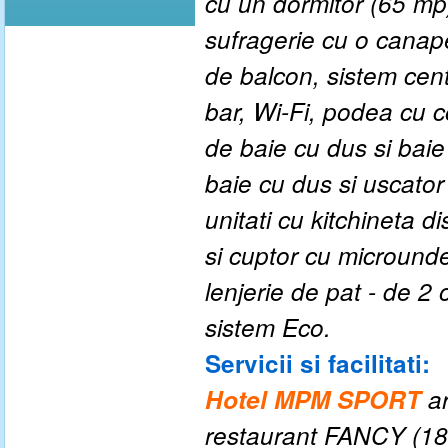
cu un dormitor (65 mp)
sufragerie cu o canape
de balcon, sistem centr
bar, Wi-Fi, podea cu 
de baie cu dus si baie
baie cu dus si uscator
unitati cu kitchineta d
si cuptor cu micround
lenjerie de pat - de 
sistem Eco.
Servicii si facilitati:
Hotel MPM SPORT
ar
restaurant FANCY (180 