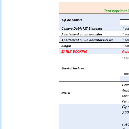
Tarif exprimat
Tip de camera
Camera Dubla727 Standard
1 adu
Apartament cu un dormitor
1 adu
Apartament cu un dormitor DeLux
1 adu
Single
1 adu
EARLY BOOKING
Rezer
- caz
Servicii Incluse
- cin
Rezer
Anul
NOTA
Sunt
Fumat
Opt
20
Fie