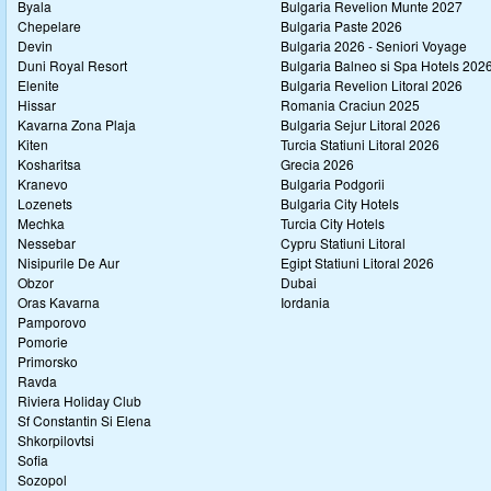
Byala
Bulgaria Revelion Munte 2027
Chepelare
Bulgaria Paste 2026
Devin
Bulgaria 2026 - Seniori Voyage
Duni Royal Resort
Bulgaria Balneo si Spa Hotels 202
Elenite
Bulgaria Revelion Litoral 2026
Hissar
Romania Craciun 2025
Kavarna Zona Plaja
Bulgaria Sejur Litoral 2026
Kiten
Turcia Statiuni Litoral 2026
Kosharitsa
Grecia 2026
Kranevo
Bulgaria Podgorii
Lozenets
Bulgaria City Hotels
Mechka
Turcia City Hotels
Nessebar
Cypru Statiuni Litoral
Nisipurile De Aur
Egipt Statiuni Litoral 2026
Obzor
Dubai
Oras Kavarna
Iordania
Pamporovo
Pomorie
Primorsko
Ravda
Riviera Holiday Club
Sf Constantin Si Elena
Shkorpilovtsi
Sofia
Sozopol