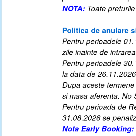
NOTA:
Toate preturile
Politica de anulare s
Pentru perioadele 01.
zile inainte de intrarea 
Pentru perioadele
30
.
la data de 26.11.202
6
Dupa aceste termene a
si masa aferenta. No
Pentru perioada de Re
3
1
.0
8
.202
6
se penali
Nota Early Booking: