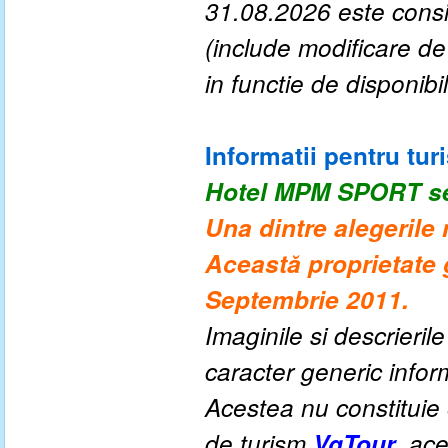
3
1
.0
8
.202
6
este consi
(include modificare d
in functie de disponibil
Informatii pentru turi
Hotel MPM SPORT
s
Una dintre alegerile
Această proprietate 
Septembrie 2011.
Imaginile si descrieril
caracter generic informa
Acestea nu constituie o
de turism
VgTour
, ac