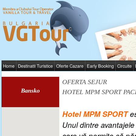
Home
Destinatii Turistice
Oferte Cazare
Early Booking
Circuite
OFERTA SEJUR
Bansko
HOTEL MPM SPORT PAC
Hotel MPM SPORT
e
Unul dintre avantajel
care vă permite să păr