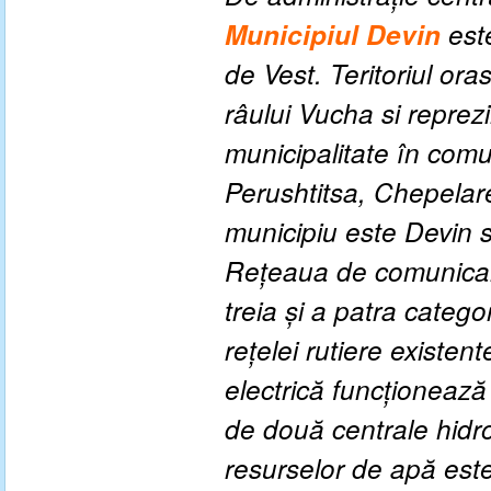
Municipiul
Devin
est
de Vest.
Teritoriul ora
râului
Vucha
si reprez
municipalitate în
comu
Perushtitsa
,
Chepelar
municipiu
este
Devin
s
Reţeaua de comunica
treia
şi a
patra
catego
reţelei rutiere
existent
electrică
funcţionează
de
două centrale
hidr
resurselor de apă est