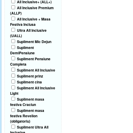
All Inclusive+ (ALL+)
All Inclusive Premium
(ALLP)
All Inclusive + Masa
Festiva Inclusa
Ultra All Inclusive
(UALL)
Supliment Mic Dejun
Supliment
DemiPensiune
Supliment Pensiune
Completa
Supliment All Inclusive
Supliment prinz
Supliment cina
Supliment All Inclusive
Light
Supliment masa
festiva Craciun
Supliment masa
festiva Revelion
(obligatoriu)
Supliment Ultra All
Inclusive