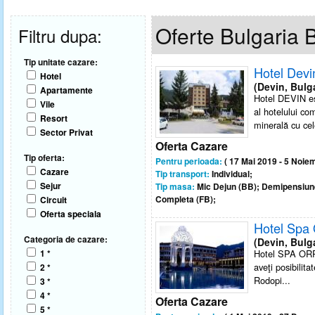
Oferte Bulgaria 
Filtru dupa:
Tip unitate cazare:
Hotel Devi
Hotel
(Devin, Bulg
Apartamente
Hotel DEVIN est
Vile
al hotelului co
Resort
minerală cu cel
Sector Privat
Oferta Cazare
Tip oferta:
Pentru perioada:
( 17 Mai 2019 - 5 Noiem
Cazare
Tip transport:
Individual;
Sejur
Tip masa:
Mic Dejun (BB); Demipensiun
Completa (FB);
Circuit
Oferta speciala
Hotel Spa
Categoria de cazare:
(Devin, Bulg
1 *
Hotel SPA ORPHE
aveţi posibilit
2 *
Rodopi...
3 *
4 *
Oferta Cazare
5 *