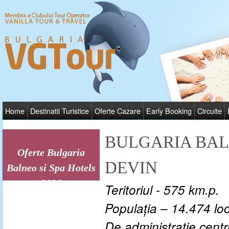
Home
Destinatii Turistice
Oferte Cazare
Early Booking
Circuite
BULGARIA BALN
Oferte Bulgaria
DEVIN
Balneo si Spa Hotels
2026
Teritoriul
-
575 km.p.
Populaţia
–
14.474 loc
De administraţie
centr