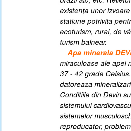
existenţa unor
izvoare
statiune potrivita pent
ecoturism
,
rural
,
de v
turism
balnear.
Apa minerala DE
miraculoase ale apei m
37 - 42 grade Celsius.
datoreaza mineralizarii
Conditiile din Devin sun
sistemului cardiovascul
sistemelor musculoschel
reproducator, probleme