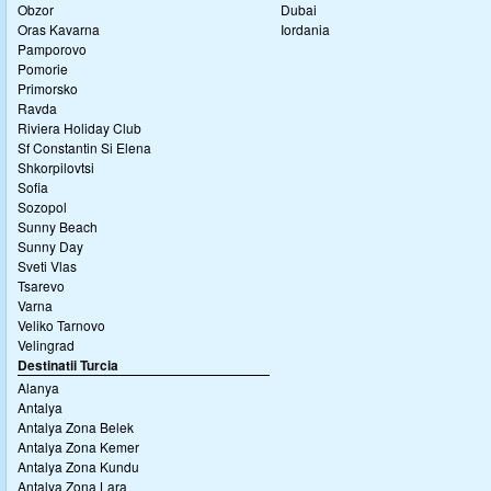
Obzor
Dubai
Oras Kavarna
Iordania
Pamporovo
Pomorie
Primorsko
Ravda
Riviera Holiday Club
Sf Constantin Si Elena
Shkorpilovtsi
Sofia
Sozopol
Sunny Beach
Sunny Day
Sveti Vlas
Tsarevo
Varna
Veliko Tarnovo
Velingrad
Destinatii Turcia
Alanya
Antalya
Antalya Zona Belek
Antalya Zona Kemer
Antalya Zona Kundu
Antalya Zona Lara