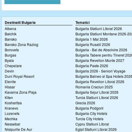
Destinatii Bulgaria
Tematici
Albena
Bulgaria Statiuni Litoral 2026
Balchik
Bulgaria Statiuni Montane 2026-2
Bansko
Bulgaria 1 Mai 2026
Bansko Zona Razlog
Bulgaria Rusalii 2026
Borovets
Bulgaria - Bal de Absolvire 2026
Burgas
Bulgaria Tabere pentru Tineret 202
Byala
Bulgaria Revelion Munte 2027
Chepelare
Bulgaria Paste 2026
Devin
Bulgaria 2026 - Seniori Voyage
Duni Royal Resort
Bulgaria Balneo si Spa Hotels 202
Elenite
Bulgaria Revelion Litoral 2026
Hissar
Romania Craciun 2025
Kavarna Zona Plaja
Bulgaria Sejur Litoral 2026
Kiten
Turcia Statiuni Litoral 2026
Kosharitsa
Grecia 2026
Kranevo
Bulgaria Podgorii
Lozenets
Bulgaria City Hotels
Mechka
Turcia City Hotels
Nessebar
Cypru Statiuni Litoral
Nisipurile De Aur
Egipt Statiuni Litoral 2026