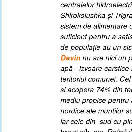
centralelor hidroelectri
Shirokolushka
şi
Trigr
sistem de alimentare
suficient pentru a sati
de
populaţie
au
un si
Devin
nu
are nici un
apă
-
izvoare
carstice
teritoriul comunei
.
Cel 
si acopera 74% din
te
mediu
propice
pentru
nordice ale
muntilor
s
iar cele din sud
cu
pin
brazii
alb
,
etc.
Relieful