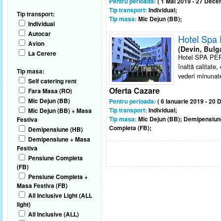
Pentru perioada:
( 1 Mai 2019 - 27 Dece
Tip transport:
Individual;
Tip transport:
Tip masa:
Mic Dejun (BB);
Individual
Autocar
Hotel Spa
Avion
(Devin, Bulg
La Cerere
Hotel SPA PERS
înaltă calitate
Tip masa:
vederi minunate
Self catering rent
Oferta Cazare
Fara Masa (RO)
Mic Dejun (BB)
Pentru perioada:
( 6 Ianuarie 2019 - 20
Tip transport:
Individual;
Mic Dejun (BB) + Masa
Tip masa:
Mic Dejun (BB); Demipensiun
Festiva
Completa (FB);
Demipensiune (HB)
Demipensiune + Masa
Festiva
Pensiune Completa
(FB)
Pensiune Completa +
Masa Festiva (FB)
All Inclusive Light (ALL
light)
All Inclusive (ALL)