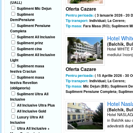
(UALL)
Oferta Cazare
Supliment Mic Dejun
Supliment
Pentru perioada:
( 3 Ianuarie 2026 - 20
DemiPensiune
Tip transport:
Individual; La Cerere;
Supliment Pensiune
Tip masa:
Fara Masa (RO); Supliment Mi
Completa
Supliment All Inclusive
Hotel Whit
Supliment prinz
(Balchik, Bul
Supliment cina
Hotel WHITE RO
mediului înconju
Supliment All Inclusive
Light
Supliment masa
Oferta Cazare
festiva Craciun
Pentru perioada:
( 15 Aprilie 2026 - 30 
Supliment masa
Tip transport:
Individual; La Cerere;
festiva Revelion
Tip masa:
Mic Dejun (BB); Supliment D
(obligatoriu)
Supliment Pensiune Completa; Supliment 
Supliment Ultra All
Inclusive
Hotel Nasl
All Inclusive Ultra Plus
(Balchik, Bul
All Inclusive Gold
Hotel NASLADA s
Luxury Ultra All
in Balchik sau 
Inclusive
adevărată după 
Ultra All Inclusive +