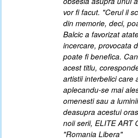
obsesia asupra unui al
vor fi facut. "Cerul il
din memorie, deci, poa
Balcic a favorizat atat
incercare, provocata 
poate fi benefica. Ca
acest titlu, corespon
artistii interbelici car
aplecandu-se mai ales 
omenesti sau a luminii
deasupra acestui oras-
noii serii, ELITE AR
"Romania Libera"