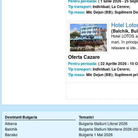
Pentru perioada:
( 1 Iunie 2026 - 25 Sep
Tip transport:
Individual; La Cerere;
Tip masa:
Mic Dejun (BB); Supliment D
Hotel Loto
(Balchik, Bul
Hotel LOTOS ar
mari, în princip
relaxare si ide..
Oferta Cazare
Pentru perioada:
( 22 Aprilie 2026 - 10 
Tip transport:
Individual; La Cerere;
Tip masa:
Mic Dejun (BB); Supliment pri
Destinatii Bulgaria
Tematici
Albena
Bulgaria Statiuni Litoral 2026
Balchik
Bulgaria Statiuni Montane 2026-2
Bansko
Bulgaria 1 Mai 2026