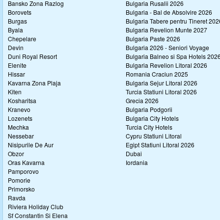
Bansko Zona Razlog
Bulgaria Rusalii 2026
Borovets
Bulgaria - Bal de Absolvire 2026
Burgas
Bulgaria Tabere pentru Tineret 202
Byala
Bulgaria Revelion Munte 2027
Chepelare
Bulgaria Paste 2026
Devin
Bulgaria 2026 - Seniori Voyage
Duni Royal Resort
Bulgaria Balneo si Spa Hotels 202
Elenite
Bulgaria Revelion Litoral 2026
Hissar
Romania Craciun 2025
Kavarna Zona Plaja
Bulgaria Sejur Litoral 2026
Kiten
Turcia Statiuni Litoral 2026
Kosharitsa
Grecia 2026
Kranevo
Bulgaria Podgorii
Lozenets
Bulgaria City Hotels
Mechka
Turcia City Hotels
Nessebar
Cypru Statiuni Litoral
Nisipurile De Aur
Egipt Statiuni Litoral 2026
Obzor
Dubai
Oras Kavarna
Iordania
Pamporovo
Pomorie
Primorsko
Ravda
Riviera Holiday Club
Sf Constantin Si Elena