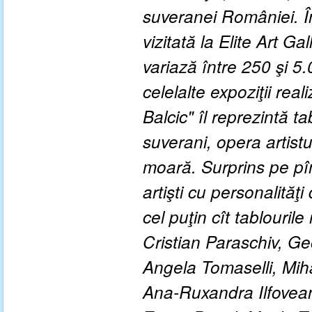
suveranei României. În
vizitată la Elite Art Ga
variază între 250 şi 5
celelalte expoziţii real
Balcic" îl reprezintă t
suverani, opera artistu
moară. Surprins pe pînz
artişti cu personalităţi
cel puţin cît tablouril
Cristian Paraschiv, Ge
Angela Tomaselli, Miha
Ana-Ruxandra Ilfovean