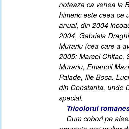
noteaza ca venea la B
himeric este ceea ce
anual, din 2004 incoac
2004, Gabriela Draghici
Murariu (cea care a av
2005: Marcel Chitac, 
Murariu, Emanoil Mazi
Palade, Ilie Boca. Luc
din Constanta, unde D
special.
Tricolorul romane
Cum cobori pe aleea
prezenta mai multor d