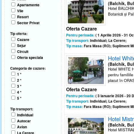
(Balchik, Bul
Apartamente
Hotel BALCHIK 
Vile
Botanică și Pal
Resort
Sector Privat
Oferta Cazare
Tip oferta:
Pentru perioada:
( 1 Aprilie 2026 - 31 O
Cazare
Tip transport:
Individual; La Cerere;
Sejur
Tip masa:
Fara Masa (RO); Supliment Mi
Circuit
Hotel Whi
Oferta speciala
(Balchik, Bul
Categoria de cazare:
Hotel WHITE HO
1 *
pentru familiil
2 *
placut în ORASU
3 *
Oferta Cazare
4 *
Pentru perioada:
( 3 Ianuarie 2026 - 20
5 *
Tip transport:
Individual; La Cerere;
Tip masa:
Fara Masa (RO); Supliment Mi
Tip transport:
Individual
Hotel Mistr
Autocar
(Balchik, Bul
Avion
Hotel MISTRAL 
La Cerere