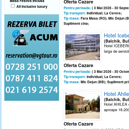
Masa Festiva Inclusa
Oferta Cazare
All Inclusive luxury
Pentru perioada:
( 3 Mai 2026 - 30 Sept
Tip transport:
Individual; La Cerere;
Tip masa:
Fara Masa (RO); Mic Dejun (BB
Supliment cina;
Hotel Iceb
(Balchik, Bul
Hotel ICEBERG 
larga de servicii
Oferta Cazare
Pentru perioada:
( 3 Mai 2026 - 30 Octo
Tip transport:
Individual; La Cerere;
Tip masa:
Mic Dejun (BB); Supliment pri
Hotel Ahil
(Balchik, Bul
Hotel AHILEA es
aproape 18.200 
Oferta Cazare