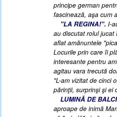
principe german pentr
fascinează, aşa cum a 
"LA REGINA!".
I-au
au discutat rolul jucat 
aflat amănuntele "pica
Locurile prin care îi 
interesante pentru ama
agitau vara trecută doi 
"L-am vizitat de cinci o
părinţii, surprinşi şi 
LUMINĂ DE BALCI
aproape de inimă Mariei