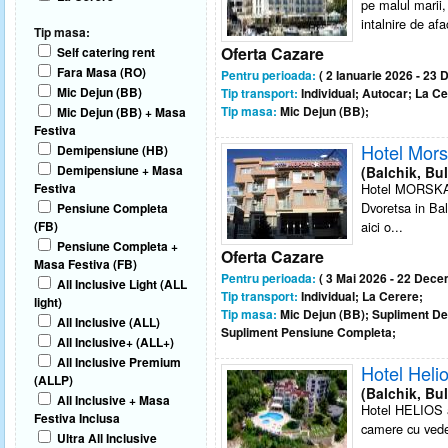
pe malul marii,
intalnire de afa
Tip masa:
Oferta Cazare
Self catering rent
Fara Masa (RO)
Pentru perioada:
( 2 Ianuarie 2026 - 23
Mic Dejun (BB)
Tip transport:
Individual; Autocar; La Ce
Tip masa:
Mic Dejun (BB);
Mic Dejun (BB) + Masa
Festiva
Hotel Mor
Demipensiune (HB)
Demipensiune + Masa
(Balchik, Bul
Festiva
Hotel MORSKA Z
Dvoretsa in Bal
Pensiune Completa
(FB)
aici o...
Pensiune Completa +
Oferta Cazare
Masa Festiva (FB)
Pentru perioada:
( 3 Mai 2026 - 22 Dece
All Inclusive Light (ALL
Tip transport:
Individual; La Cerere;
light)
Tip masa:
Mic Dejun (BB); Supliment D
All Inclusive (ALL)
Supliment Pensiune Completa;
All Inclusive+ (ALL+)
All Inclusive Premium
Hotel Heli
(ALLP)
(Balchik, Bul
All Inclusive + Masa
Hotel HELIOS a
Festiva Inclusa
camere cu veder
Ultra All Inclusive