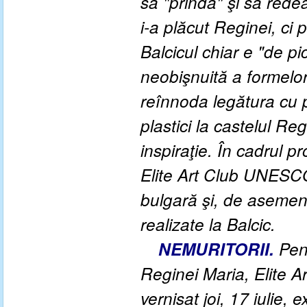
să "prindă" şi să rede
i-a plăcut Reginei, ci
Balcicul chiar e "de pi
neobişnuită a formelor
reînnoda legătura cu pi
plastici la castelul R
inspiraţie. În cadrul pr
Elite Art Club UNESCO
bulgară şi, de asemenea
realizate la Balcic.
NEMURITORII.
Pent
Reginei Maria, Elite A
vernisat joi, 17 iulie, 