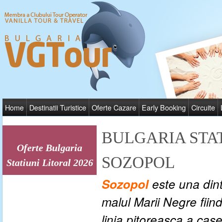
Home
Destinatii Turistice
Oferte Cazare
Early Booking
Circuite
BULGARIA STAT
Oferte Bulgaria
SOZOPOL
Statiuni Litoral 2026
Sozopol
este una din
malul Marii Negre fiind
linia pitoreasca a case