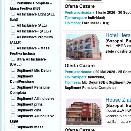
Pensiune Completa +
Oferta Cazare
Masa Festiva (FB)
Pentru perioada:
( 1 Iunie 2026 - 30 Sep
All Inclusive Light (ALL
Tip transport:
Individual;
light)
Tip masa:
Fara Masa (RO);
All Inclusive (ALL)
All Inclusive+ (ALL+)
Hotel Hera
All Inclusive Premium
(Sozopol, Bu
(ALLP)
Hotel HERA este
All Inclusive + Masa
zilele noastre 
Festiva Inclusa
Ultra All Inclusive
(UALL)
Oferta Cazare
Supliment Mic Dejun
Pentru perioada:
( 20 Mai 2026 - 25 Sep
Supliment
Tip transport:
Individual;
DemiPensiune
Tip masa:
Mic Dejun (BB); Supliment D
Supliment Pensiune
Supliment Pensiune Completa;
Completa
Supliment All Inclusive
House Zla
Supliment prinz
(Sozopol, Bu
Supliment cina
House ZLATKA es
vacanta placuta
Supliment All Inclusive
Light
facilitati, care 
Supliment masa
Oferta Cazare