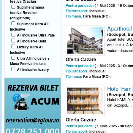
festiva Craciun
Pentru perioada:
( 1 Mai 2026 - 15 Octo
Supliment masa
Tip transport:
Individual;
festiva Revelion
Tip masa:
Fara Masa (RO);
(obligatoriu)
Supliment Ultra All
Aparthote
Inclusive
(Sozopol, Bu
All Inclusive Ultra Plus
ApartHotel SOZ
All Inclusive Gold
anul 2010. A fos
Luxury Ultra All
vedere deosebita
Inclusive
Ultra All Inclusive +
Oferta Cazare
Masa Festiva Inclusa
Pentru perioada:
( 1 Mai 2025 - 31 Octo
All Inclusive luxury
Tip transport:
Individual;
Tip masa:
Fara Masa (RO);
Hotel Famil
(Sozopol, Bu
Hotel FAMILY A
din Sozopol....
Oferta Cazare
Pentru perioada:
( 1 Iunie 2025 - 30 Sep
Tip transport:
Individual;