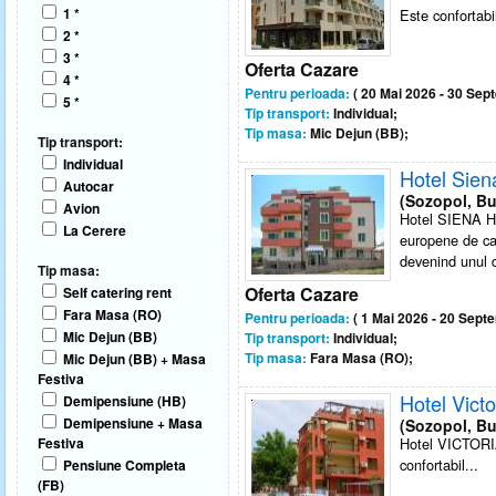
1 *
Este confortabil 
2 *
3 *
Oferta Cazare
4 *
Pentru perioada:
( 20 Mai 2026 - 30 Sep
5 *
Tip transport:
Individual;
Tip masa:
Mic Dejun (BB);
Tip transport:
Individual
Hotel Sie
Autocar
(Sozopol, Bu
Avion
Hotel SIENA HO
La Cerere
europene de cali
devenind unul di
Tip masa:
Oferta Cazare
Self catering rent
Fara Masa (RO)
Pentru perioada:
( 1 Mai 2026 - 20 Sept
Mic Dejun (BB)
Tip transport:
Individual;
Tip masa:
Fara Masa (RO);
Mic Dejun (BB) + Masa
Festiva
Hotel Victo
Demipensiune (HB)
Demipensiune + Masa
(Sozopol, Bu
Festiva
Hotel VICTORIA 
confortabil...
Pensiune Completa
(FB)