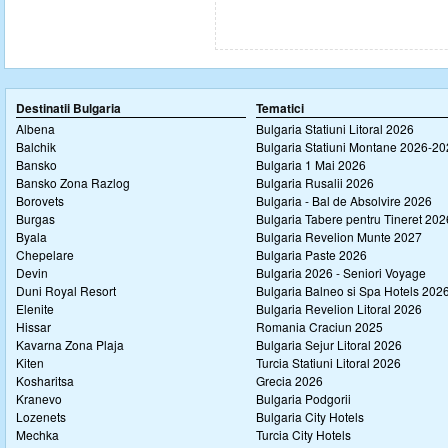
Destinatii Bulgaria
Tematici
Albena
Bulgaria Statiuni Litoral 2026
Balchik
Bulgaria Statiuni Montane 2026-2
Bansko
Bulgaria 1 Mai 2026
Bansko Zona Razlog
Bulgaria Rusalii 2026
Borovets
Bulgaria - Bal de Absolvire 2026
Burgas
Bulgaria Tabere pentru Tineret 202
Byala
Bulgaria Revelion Munte 2027
Chepelare
Bulgaria Paste 2026
Devin
Bulgaria 2026 - Seniori Voyage
Duni Royal Resort
Bulgaria Balneo si Spa Hotels 202
Elenite
Bulgaria Revelion Litoral 2026
Hissar
Romania Craciun 2025
Kavarna Zona Plaja
Bulgaria Sejur Litoral 2026
Kiten
Turcia Statiuni Litoral 2026
Kosharitsa
Grecia 2026
Kranevo
Bulgaria Podgorii
Lozenets
Bulgaria City Hotels
Mechka
Turcia City Hotels