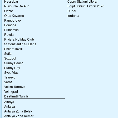
Nessebar
Cypru Statiuni Litoral
Nisipurile De Aur
Egipt Statiuni Litoral 2026
Obzor
Dubai
Oras Kavarna
Iordania
Pamporovo
Pomorie
Primorsko
Ravda
Riviera Holiday Club
Sf Constantin Si Elena
Shkorpilovtsi
Sofia
Sozopol
Sunny Beach
Sunny Day
Sveti Vlas
Tsarevo
Varna
Veliko Tarnovo
Velingrad
Destinatii Turcia
Alanya
Antalya
Antalya Zona Belek
Antalya Zona Kemer