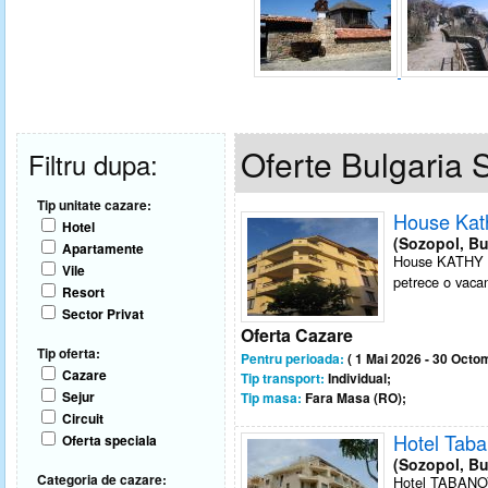
Oferte Bulgaria S
Filtru dupa:
Tip unitate cazare:
House Kat
Hotel
(Sozopol, Bu
Apartamente
House KATHY + 
Vile
petrece o vacan
Resort
Sector Privat
Oferta Cazare
Tip oferta:
Pentru perioada:
( 1 Mai 2026 - 30 Octo
Cazare
Tip transport:
Individual;
Sejur
Tip masa:
Fara Masa (RO);
Circuit
Hotel Tab
Oferta speciala
(Sozopol, Bu
Categoria de cazare:
Hotel TABANOV 