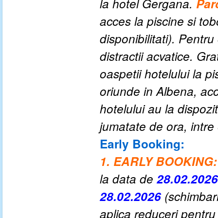
la hotel Gergana.
Par
acces la piscine si to
disponibilitati).
P
entru 
distractii acvatice.
Grat
oaspetii hotelului la p
oriunde in Albena, acc
hotelului au la dispozit
jumatate de ora, intre
Early Booking:
1. EARLY BOOKING:
la data de
28.02.202
28.02.2026
(schimbari
aplica reduceri pentru