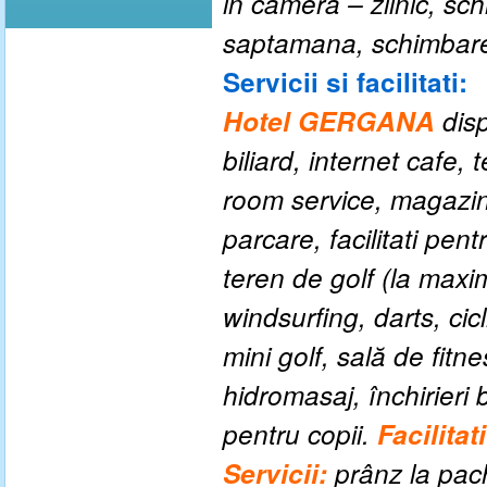
in camera – zilnic, sch
saptamana, schimbare 
Servicii si facilitati:
Hotel GERGANA
dis
biliard, internet cafe,
room service, magazin, 
parcare, facilitati pent
teren de golf (la maxim
windsurfing, darts, cic
mini golf, sală de fit
hidromasaj, închirieri 
pentru copii.
Facilitat
Servicii:
prânz la pach