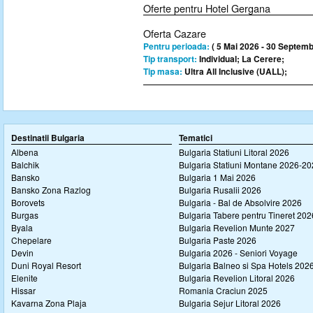
Oferte pentru Hotel Gergana
Oferta Cazare
Pentru perioada:
( 5 Mai 2026 - 30 Septemb
Tip transport:
Individual; La Cerere;
Tip masa:
Ultra All Inclusive (UALL);
Destinatii Bulgaria
Tematici
Albena
Bulgaria Statiuni Litoral 2026
Balchik
Bulgaria Statiuni Montane 2026-2
Bansko
Bulgaria 1 Mai 2026
Bansko Zona Razlog
Bulgaria Rusalii 2026
Borovets
Bulgaria - Bal de Absolvire 2026
Burgas
Bulgaria Tabere pentru Tineret 202
Byala
Bulgaria Revelion Munte 2027
Chepelare
Bulgaria Paste 2026
Devin
Bulgaria 2026 - Seniori Voyage
Duni Royal Resort
Bulgaria Balneo si Spa Hotels 202
Elenite
Bulgaria Revelion Litoral 2026
Hissar
Romania Craciun 2025
Kavarna Zona Plaja
Bulgaria Sejur Litoral 2026