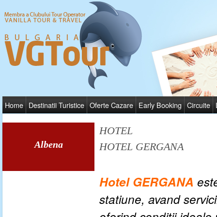
Home
Destinatii Turistice
Oferte Cazare
Early Booking
Circuite
HOTEL
Albena
HOTEL GERGANA
Hotel GERGANA
este
statiune, avand servici
oferind conditii ideale