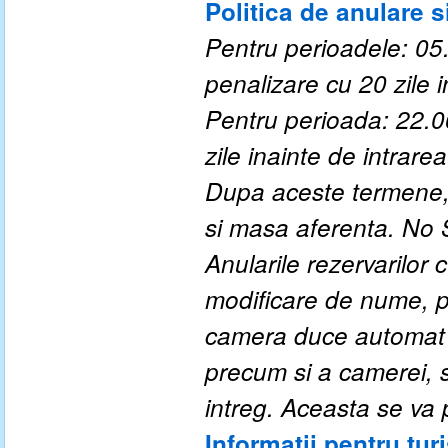
Politica de anulare s
P
entru perioadele: 05
penalizare cu
20
zile i
P
entru perioada: 22.0
zile inainte de intrarea 
Dupa aceste termene, 
si masa aferenta. No
Anularile rezervarilor
modificare de nume, 
camera duce automat l
precum si a camerei, si
intreg. Aceasta se va p
Informatii pentru turi