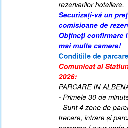
rezervarilor hoteliere.
Securizați-vă un pre
comisioane de rezer
Obţineţi confirmare
mai multe camere!
Conditiile de parcar
Comunicat al Statiuni
2026:
PARCARE IN ALBENA
- Primele 30 de minute
- Sunt 4 zone de parca
trecere, intrare și pa
parcarea Lazur unde se