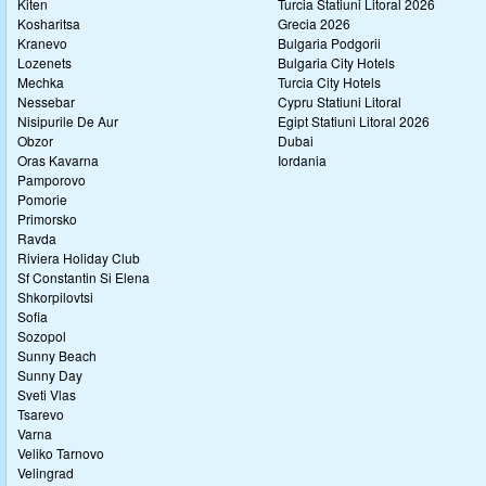
Kiten
Turcia Statiuni Litoral 2026
Kosharitsa
Grecia 2026
Kranevo
Bulgaria Podgorii
Lozenets
Bulgaria City Hotels
Mechka
Turcia City Hotels
Nessebar
Cypru Statiuni Litoral
Nisipurile De Aur
Egipt Statiuni Litoral 2026
Obzor
Dubai
Oras Kavarna
Iordania
Pamporovo
Pomorie
Primorsko
Ravda
Riviera Holiday Club
Sf Constantin Si Elena
Shkorpilovtsi
Sofia
Sozopol
Sunny Beach
Sunny Day
Sveti Vlas
Tsarevo
Varna
Veliko Tarnovo
Velingrad