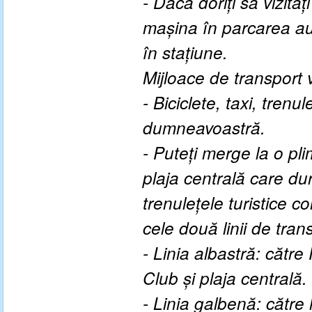
- Dacă doriți să vizita
mașina în parcarea aut
în stațiune.
Mijloace de transport 
- Biciclete, taxi, trenu
dumneavoastră.
- Puteți merge la o pl
plaja centrală care du
trenulețele turistice c
cele două linii de trans
- Linia albastră: căt
Club și plaja centrală.
- Linia galbenă: către 