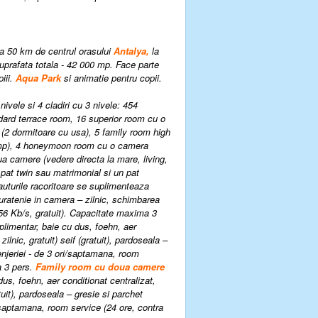
la 50 km de centrul orasului
Antalya,
la
suprafata totala - 42 000 mp. Face parte
iii.
Aqua Park
si animatie pentru copii.
nivele si 4 cladiri cu 3 nivele: 454
dard terrace room, 16 superior room cu o
(2 dormitoare cu usa), 5 family room high
3 mp), 4 honeymoon room cu o camera
ua camere (vedere directa la mare, living,
pat twin sau matrimonial si un pat
bauturile racoritoare se suplimenteaza
 Curatenie in camera – zilnic, schimbarea
6 Kb/s, gratuit).
Capacitate maxima 3
uplimentar,
baie cu dus, foehn, aer
ilnic, gratuit) seif (gratuit), pardoseala –
enjeriei - de 3 ori/saptamana, room
 3 pers.
Family room
cu doua camere
dus, foehn, aer conditionat centralizat,
atuit), pardoseala – gresie si parchet
i/saptamana, room service (24 ore, contra