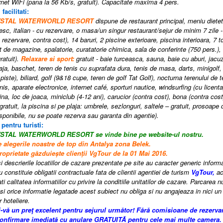
rnet WiFi (pana la 56 Kb/s, gratuit).
Capacitate maxima 4 pers.
 facilitati:
RYSTAL WATERWORLD RESORT
dispune de
restaurant principal, meniu diete
cesc, italian - cu rezervare, o masa/un singur restaurant/sejur de minim 7 zile -
 rezervare, contra cost), 14 baruri, 2 piscine exterioare, piscina interioara, 
t de magazine, spalatorie, curatatorie chimica, sala de conferinte (750 pers.), 
ratuit).
Relaxare si sport:
gratuit - baie turceasca, sauna, baie cu aburi, jacuz
laja, baschet, teren de tenis cu suprafata dura, tenis de masa, darts, minigolf
piste), biliard, golf (9&18 cupe, teren de golf Tat Golf), nocturna terenului de 
enis, aparate electronice, internet café, sporturi nautice, windsurfing (cu licent
ina, loc de joaca, miniclub (4-12 ani), carucior (contra cost), bona (contra cos
gratuit, la piscina si pe plaja: umbrele, sezlonguri, saltele – gratuit, prosoape 
disponibile, nu se poate rezerva sau garanta din agentie).
 pentru turisti:
YSTAL WATERWORLD RESORT se vinde bine pe website-ul nostru.
e alegerile noastre de top din Antalya zona Belek.
roprietate găzduiește clienții VgTour de la 01 Mai 2016.
i descrierile locatiilor de cazare prezentate pe site au caracter generic informati
 constituie obligatii contractuale fata de clientii agentiei de turism
VgTour,
ac
i calitatea informatiilor cu privire la conditiile unitatilor de cazare. Parcarea n
si orice informatie legatade acest subiect nu obliga si nu angajeaza in nici un 
r hoteliere.
i-vă un preţ excelent pentru sejurul următor! Fără comisioane de rezerva
confirmare imediată cu anulare GRATUITĂ pentru cele mai multe camera.