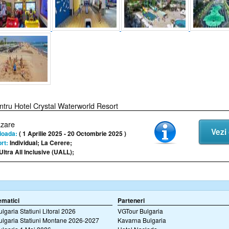
ntru Hotel Crystal Waterworld Resort
azare
Vezi 
ioada:
( 1 Aprilie 2025 - 20 Octombrie 2025 )
rt:
Individual; La Cerere;
Ultra All Inclusive (UALL);
ematici
Parteneri
ulgaria Statiuni Litoral 2026
VGTour Bulgaria
ulgaria Statiuni Montane 2026-2027
Kavarna Bulgaria