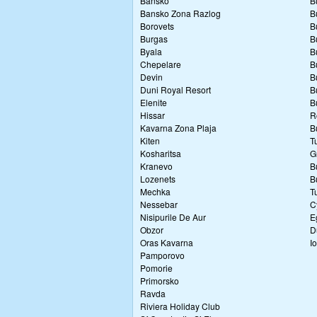
Bansko
B
Bansko Zona Razlog
B
Borovets
B
Burgas
B
Byala
B
Chepelare
B
Devin
B
Duni Royal Resort
B
Elenite
B
Hissar
R
Kavarna Zona Plaja
B
Kiten
T
Kosharitsa
G
Kranevo
B
Lozenets
B
Mechka
T
Nessebar
C
Nisipurile De Aur
E
Obzor
D
Oras Kavarna
I
Pamporovo
Pomorie
Primorsko
Ravda
Riviera Holiday Club