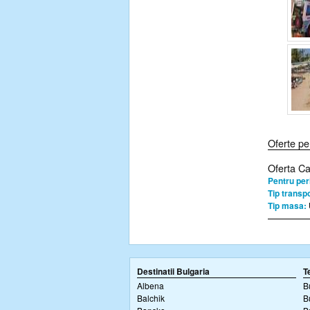
Oferte pe
Oferta C
Pentru per
Tip transpo
Tip masa:
Destinatii Bulgaria
T
Albena
B
Balchik
B