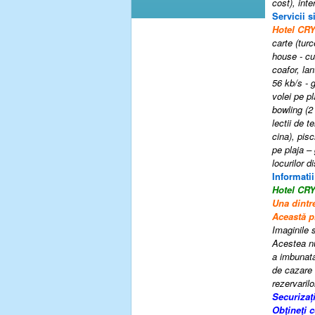
cost), inte
Servicii si
Hotel C
carte (tur
house - cu
coafor, lan
56 kb/s - g
volei pe p
bowling (2 
lectii de t
cina), pisc
pe plaja – 
locurilor 
Informatii
Hotel CR
Una dintr
Această p
Imaginile s
Acestea nu
a imbunatat
de cazare 
rezervarilo
Securizaț
Obţineţi 