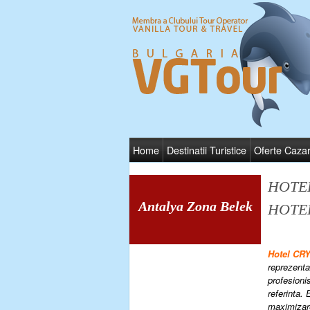
Home
Destinatii Turistice
Oferte Caza
HOTE
Antalya Zona Belek
HOTE
Hotel C
reprezenta
profesionis
referinta.
maximizar