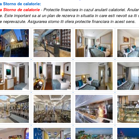
a Storno de calatorie:
a Storno de calatorie
- Protectie financiara in cazul anularii calatoriei. Anula
e. Este important sa ai un plan de rezerva in situatia in care esti nevoit sa iti
 neprevazute. Asigurarea storno iti ofera protectie financiara in acest sens.