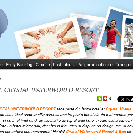
re
Early Booking
Circuite
Last minute
Asigurari calatorie
Transpor
L
L CRYSTAL WATERWORLD RESORT
0
RYSTAL WATERWORLD RESORT
face parte din lantul hotelier
Crystal Hotels
,
nd locul ideal unde familia dumneavoastra poate beneficia de o atmosfera prim
t si nu in ultimul rand, de facilitatile de top al unui hotel in care calitatea, con
 Este un hotel relativ nou, deschis in Mai 2013 si dispune un design unic si do
ea confortului dumneavoastra! Hotelul
Crystal Waterworld Resort & Spa
din 