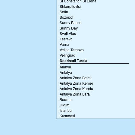
Sf Constantin Si Elena
Shkorpilovtsi
Sofia
Sozopol
Sunny Beach
Sunny Day
Sveti Vlas
Tsarevo
Varna
Veliko Tarnovo
Velingrad
Destinatii Turcia
Alanya
Antalya
Antalya Zona Belek
Antalya Zona Kemer
Antalya Zona Kundu
Antalya Zona Lara
Bodrum
Didim
Istanbul
Kusadasi