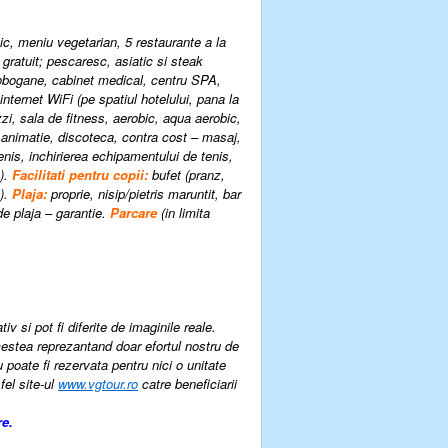
tic, meniu vegetarian, 5 restaurante a la
 gratuit; pescaresc, asiatic si steak
7 tobogane, cabinet medical, centru SPA,
internet WiFi (pe spatiul hotelului, pana la
zi, sala de fitness, aerobic, aqua aerobic,
, animatie, discoteca, contra cost – masaj,
tenis, inchirierea echipamentului de tenis,
a).
Facilitati pentru copii:
bufet (pranz,
t).
Plaja:
proprie, nisip/pietris maruntit, bar
de plaja – garantie.
Parcare
(in limita
v si pot fi diferite de imaginile reale.
estea reprezantand doar efortul nostru de
u poate fi rezervata pentru nici o unitate
fel site-ul
www.vgtour.ro
catre beneficiarii
re.