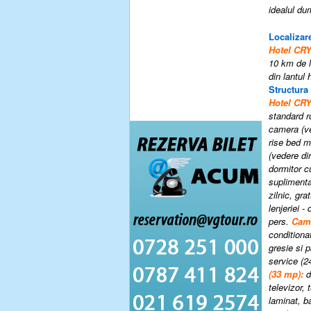
idealul du
Localizare
Hotel C
10 km de l
din lantul 
Structura
Hotel C
standard r
camera (ve
rise bed m
(vedere di
dormitor c
supliment
zilnic, gr
lenjeriei -
pers.
Cam
conditionat
gresie si 
service (24
(
33
mp):
d
televizor, 
laminat, b