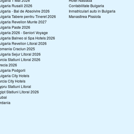
ulgaria 1 Mai 2026
Hotel Naslada
ulgaria Rusalii 2026
Contabilitate Bulgaria
ulgaria - Bal de Absolvire 2026
Inmatriculari auto in Bulgaria
ulgaria Tabere pentru Tineret 2026
Manastirea Pissiota
ulgaria Revelion Munte 2027
ulgaria Paste 2026
ulgaria 2026 - Seniori Voyage
ulgaria Balneo si Spa Hotels 2026
ulgaria Revelion Litoral 2026
omania Craciun 2025
ulgaria Sejur Litoral 2026
urcia Statiuni Litoral 2026
recia 2026
ulgaria Podgorii
ulgaria City Hotels
urcia City Hotels
ypru Statiuni Litoral
gipt Statiuni Litoral 2026
ubai
ordania