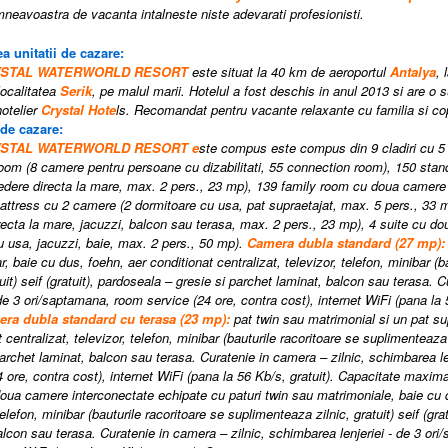
mneavoastra de vacanta intalneste niste adevarati profesionisti.
a unitatii de cazare:
RYSTAL WATERWORLD RESORT
este situat la 40 km de aeroportul
Antalya
, 
ocalitatea
Serik
, pe malul marii. Hotelul a fost deschis in anul 2013 si are o 
hotelier
Crystal Hote
ls. Recomandat pentru vacante relaxante cu familia si cop
 de cazare:
RYSTAL WATERWORLD RESORT
e
ste compus
este compus din 9 cladiri cu 5 
oom (8 camere pentru persoane cu dizabilitati, 55 connection room), 150 stan
dere directa la mare, max. 2 pers., 23 mp), 139 family room cu doua camere 
attress cu 2 camere (2 dormitoare cu usa, pat supraetajat, max. 5 pers., 3
recta la mare, jacuzzi, balcon sau terasa, max. 2 pers., 23 mp), 4 suite cu do
u usa, jacuzzi, baie, max. 2 pers., 50 mp).
Camera dubla standard (2
7
mp):
ar,
baie cu dus, foehn, aer conditionat centralizat, televizor, telefon, minibar (
atuit) seif (gratuit), pardoseala – gresie si parchet laminat, balcon sau terasa.
 de 3 ori/saptamana, room service (24 ore, contra cost), internet WiFi (pana la 5
era dubla standard
cu terasa
(2
3
mp):
pat twin sau matrimonial si un pat s
 centralizat, televizor, telefon, minibar (bauturile racoritoare se suplimenteaza z
parchet laminat, balcon sau terasa. Curatenie in camera – zilnic, schimbarea l
 ore, contra cost), internet WiFi (pana la 56 Kb/s, gratuit).
Capacitate maxima
oua camere interconectate echipate cu paturi twin sau matrimoniale,
baie cu 
telefon, minibar (bauturile racoritoare se suplimenteaza zilnic, gratuit) seif (gr
alcon sau terasa. Curatenie in camera – zilnic, schimbarea lenjeriei - de 3 or