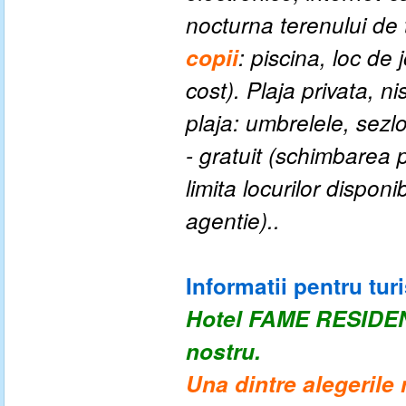
nocturna terenului de t
c
opii
: piscina, loc de
cost).
Plaja privata, ni
plaja: umbrelele, sezlo
- gratuit (schimbarea 
limita locurilor dispon
agentie
).
.
Informatii pentru turi
Hotel FAME RESID
nostru.
Una dintre alegerile 