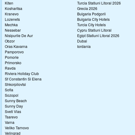
Kiten
Turcia Statiuni Litoral 2026
Kosharitsa
Grecia 2026
Kranevo
Bulgaria Podgorii
Lozenets
Bulgaria City Hotels
Mechka
Turcia City Hotels
Nessebar
Cypru Statiuni Litoral
Nisipurile De Aur
Egipt Statiuni Litoral 2026
Obzor
Dubai
Oras Kavarna
Iordania
Pamporovo
Pomorie
Primorsko
Ravda
Riviera Holiday Club
Sf Constantin Si Elena
Shkorpilovtsi
Sofia
Sozopol
Sunny Beach
Sunny Day
Sveti Vlas
Tsarevo
Varna
Veliko Tarnovo
Velingrad