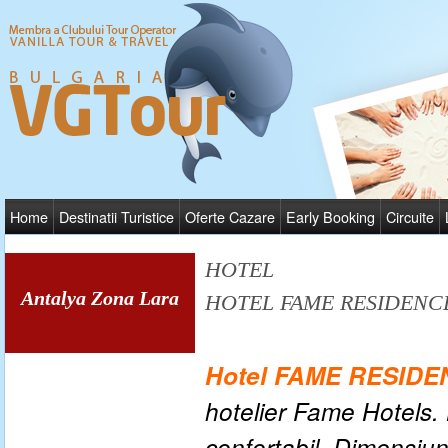
Home
Destinatii Turistice
Oferte Cazare
Early Booking
Circuite
HOTEL
Antalya Zona Lara
HOTEL FAME RESIDENC
Hotel FAME RESID
hotelier Fame Hotels. 
confortabil. Dimensiu