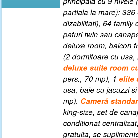
principala cu 9 nivel
partiala la mare): 33
dizabilitati), 64 fami
paturi twin sau canap
deluxe room, balcon f
(2 dormitoare cu usa, 
deluxe suite room c
pers., 70 mp), 1
elite
usa, baie cu jacuzzi si
mp).
Cameră
standar
king-size, set de can
conditionat centralizat
gratuita, se suplimente