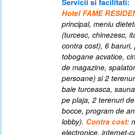
Servicii si facilitati:
Hotel FAME RESID
principal, meniu diete
(turcesc, chinezesc, i
contra cost), 6 baruri,
tobogane acvatice, cin
de magazine, spalatori
persoane) si 2 terenur
baie turceasca, sauna, 
pe plaja, 2 terenuri d
bocce, program de anim
lobby).
Contra cost:
m
electronice, internet-c