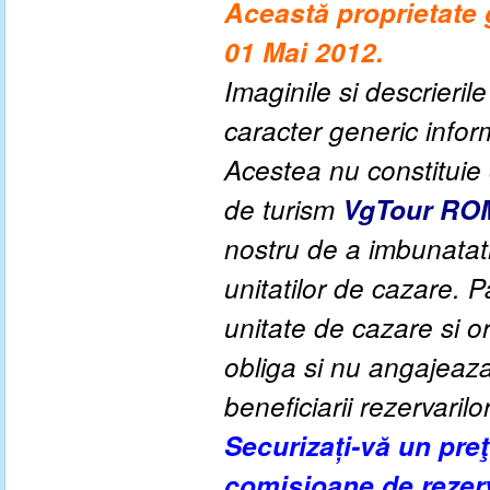
Această proprietate 
01 Mai 2012.
Imaginile si descrieril
caracter generic informa
Acestea nu constituie o
de turism
VgTour RO
nostru de a imbunatati c
unitatilor de cazare. P
unitate de cazare si o
obliga si nu angajeaza 
beneficiarii rezervarilo
Securizați-vă un pre
comisioane de rezer