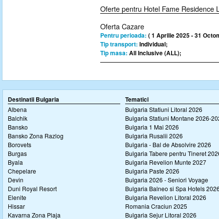
Oferte pentru Hotel Fame Residence 
Oferta Cazare
Pentru perioada:
( 1 Aprilie 2025 - 31 Octo
Tip transport:
Individual;
Tip masa:
All Inclusive (ALL);
Destinatii Bulgaria
Tematici
Albena
Bulgaria Statiuni Litoral 2026
Balchik
Bulgaria Statiuni Montane 2026-2
Bansko
Bulgaria 1 Mai 2026
Bansko Zona Razlog
Bulgaria Rusalii 2026
Borovets
Bulgaria - Bal de Absolvire 2026
Burgas
Bulgaria Tabere pentru Tineret 202
Byala
Bulgaria Revelion Munte 2027
Chepelare
Bulgaria Paste 2026
Devin
Bulgaria 2026 - Seniori Voyage
Duni Royal Resort
Bulgaria Balneo si Spa Hotels 202
Elenite
Bulgaria Revelion Litoral 2026
Hissar
Romania Craciun 2025
Kavarna Zona Plaja
Bulgaria Sejur Litoral 2026