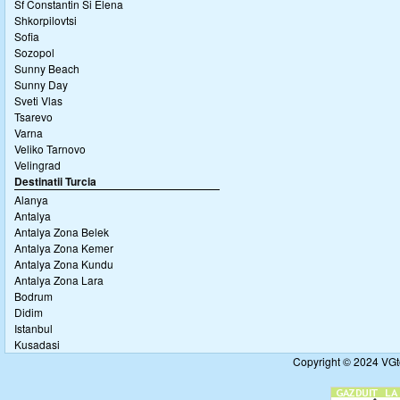
Sf Constantin Si Elena
Shkorpilovtsi
Sofia
Sozopol
Sunny Beach
Sunny Day
Sveti Vlas
Tsarevo
Varna
Veliko Tarnovo
Velingrad
Destinatii Turcia
Alanya
Antalya
Antalya Zona Belek
Antalya Zona Kemer
Antalya Zona Kundu
Antalya Zona Lara
Bodrum
Didim
Istanbul
Kusadasi
Copyright © 2024 VGto