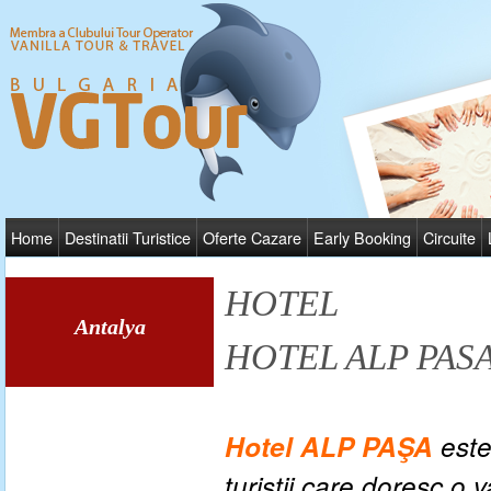
Home
Destinatii Turistice
Oferte Cazare
Early Booking
Circuite
HOTEL
Antalya
HOTEL ALP PAS
Hotel ALP PAŞA
este
turistii care doresc o 