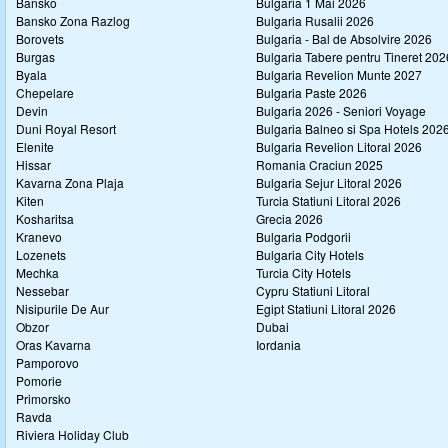
Bansko
Bulgaria 1 Mai 2026
Bansko Zona Razlog
Bulgaria Rusalii 2026
Borovets
Bulgaria - Bal de Absolvire 2026
Burgas
Bulgaria Tabere pentru Tineret 202
Byala
Bulgaria Revelion Munte 2027
Chepelare
Bulgaria Paste 2026
Devin
Bulgaria 2026 - Seniori Voyage
Duni Royal Resort
Bulgaria Balneo si Spa Hotels 202
Elenite
Bulgaria Revelion Litoral 2026
Hissar
Romania Craciun 2025
Kavarna Zona Plaja
Bulgaria Sejur Litoral 2026
Kiten
Turcia Statiuni Litoral 2026
Kosharitsa
Grecia 2026
Kranevo
Bulgaria Podgorii
Lozenets
Bulgaria City Hotels
Mechka
Turcia City Hotels
Nessebar
Cypru Statiuni Litoral
Nisipurile De Aur
Egipt Statiuni Litoral 2026
Obzor
Dubai
Oras Kavarna
Iordania
Pamporovo
Pomorie
Primorsko
Ravda
Riviera Holiday Club