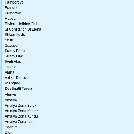
Pamporovo
Pomorie
Primorsko
Ravda
Riviera Holiday Club
Sf Constantin Si Elena
Shkorpilovtsi
Sofia
Sozopol
Sunny Beach
Sunny Day
Sveti Vlas
Tsarevo
Varna
Veliko Tarnovo
Velingrad
Destinatii Turcia
Alanya
Antalya
Antalya Zona Belek
Antalya Zona Kemer
Antalya Zona Kundu
Antalya Zona Lara
Bodrum
Didim