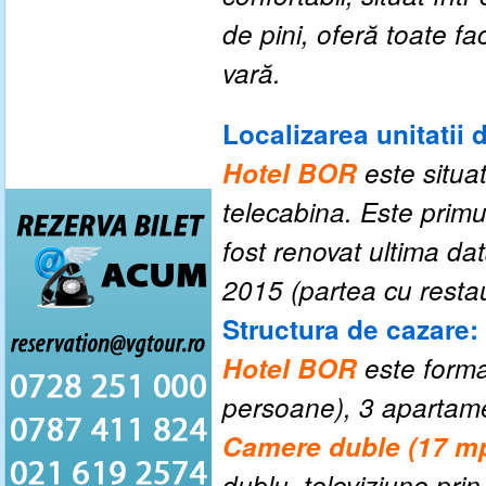
de pini,
oferă toate fac
vară.
Localizarea unitatii 
Hotel BOR
este situat
telecabina. Este primul
fost renovat ultima dat
2015 (partea cu restau
Structura de cazare:
Hotel BOR
este form
persoane), 3 apartam
Camere duble (17 mp
dublu, televiziune prin