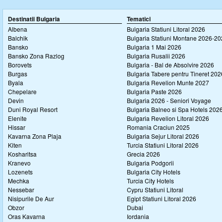
Destinatii Bulgaria
Tematici
Albena
Bulgaria Statiuni Litoral 2026
Balchik
Bulgaria Statiuni Montane 2026-2
Bansko
Bulgaria 1 Mai 2026
Bansko Zona Razlog
Bulgaria Rusalii 2026
Borovets
Bulgaria - Bal de Absolvire 2026
Burgas
Bulgaria Tabere pentru Tineret 202
Byala
Bulgaria Revelion Munte 2027
Chepelare
Bulgaria Paste 2026
Devin
Bulgaria 2026 - Seniori Voyage
Duni Royal Resort
Bulgaria Balneo si Spa Hotels 202
Elenite
Bulgaria Revelion Litoral 2026
Hissar
Romania Craciun 2025
Kavarna Zona Plaja
Bulgaria Sejur Litoral 2026
Kiten
Turcia Statiuni Litoral 2026
Kosharitsa
Grecia 2026
Kranevo
Bulgaria Podgorii
Lozenets
Bulgaria City Hotels
Mechka
Turcia City Hotels
Nessebar
Cypru Statiuni Litoral
Nisipurile De Aur
Egipt Statiuni Litoral 2026
Obzor
Dubai
Oras Kavarna
Iordania