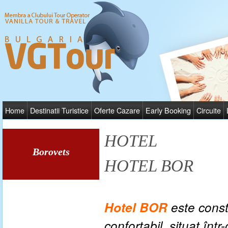
Home
Destinatii Turistice
Oferte Cazare
Early Booking
Circuite
HOTEL
Borovets
HOTEL BOR
Hotel BOR
este
constr
confortabil, situat într