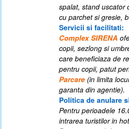
spalat, stand uscator
cu parchet si gresie, 
Servicii si facilitati:
Complex SIRENA
of
copii, sezlong si umbr
care beneficiaza de re
pentru copii, patut pen
P
arcare
(
in limita loc
garanta din agentie
)
.
Politica de anulare s
Pentru perioadele 16.0
intrarea turistilor in hot