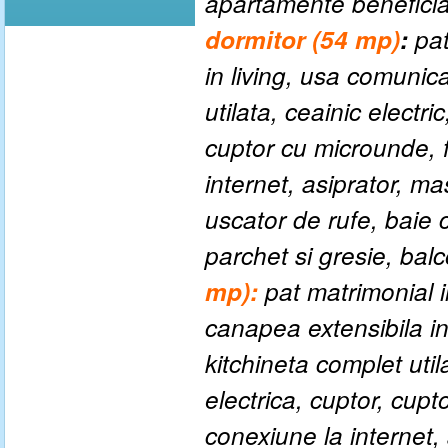
apartamente beneficia
dormitor (54 mp)
:
pat
in living, usa comunica
utilata, ceainic electric
cuptor cu microunde, f
internet, asiprator, ma
uscator de rufe, baie
parchet si gresie, bal
mp):
pat matrimonial in
canapea extensibila in 
kitchineta complet utila
electrica, cuptor, cupt
conexiune la internet,