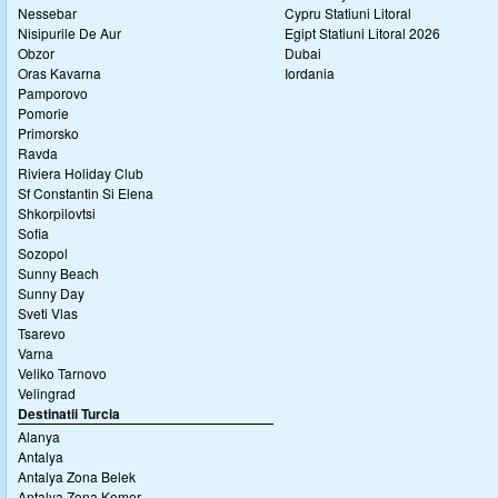
Nessebar
Cypru Statiuni Litoral
Nisipurile De Aur
Egipt Statiuni Litoral 2026
Obzor
Dubai
Oras Kavarna
Iordania
Pamporovo
Pomorie
Primorsko
Ravda
Riviera Holiday Club
Sf Constantin Si Elena
Shkorpilovtsi
Sofia
Sozopol
Sunny Beach
Sunny Day
Sveti Vlas
Tsarevo
Varna
Veliko Tarnovo
Velingrad
Destinatii Turcia
Alanya
Antalya
Antalya Zona Belek
Antalya Zona Kemer