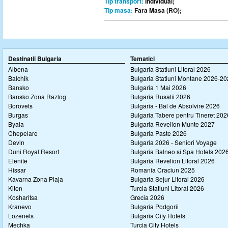
Tip transport:
Individual;
Tip masa:
Fara Masa (RO);
Destinatii Bulgaria
Tematici
Albena
Bulgaria Statiuni Litoral 2026
Balchik
Bulgaria Statiuni Montane 2026-2
Bansko
Bulgaria 1 Mai 2026
Bansko Zona Razlog
Bulgaria Rusalii 2026
Borovets
Bulgaria - Bal de Absolvire 2026
Burgas
Bulgaria Tabere pentru Tineret 202
Byala
Bulgaria Revelion Munte 2027
Chepelare
Bulgaria Paste 2026
Devin
Bulgaria 2026 - Seniori Voyage
Duni Royal Resort
Bulgaria Balneo si Spa Hotels 202
Elenite
Bulgaria Revelion Litoral 2026
Hissar
Romania Craciun 2025
Kavarna Zona Plaja
Bulgaria Sejur Litoral 2026
Kiten
Turcia Statiuni Litoral 2026
Kosharitsa
Grecia 2026
Kranevo
Bulgaria Podgorii
Lozenets
Bulgaria City Hotels
Mechka
Turcia City Hotels