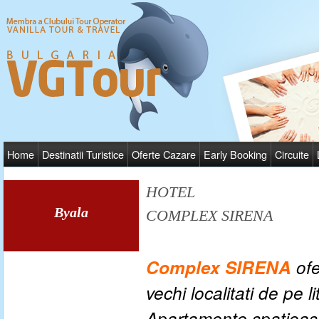
Home
Destinatii Turistice
Oferte Cazare
Early Booking
Circuite
HOTEL
Byala
COMPLEX SIRENA
Complex SIRENA
of
vechi localitati de pe 
Apartamente spatioase