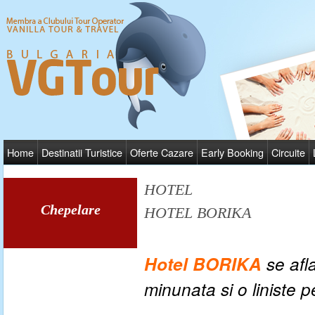
Home
Destinatii Turistice
Oferte Cazare
Early Booking
Circuite
HOTEL
Chepelare
HOTEL BORIKA
Hotel BORIKA
s
e afl
minunata si o liniste p