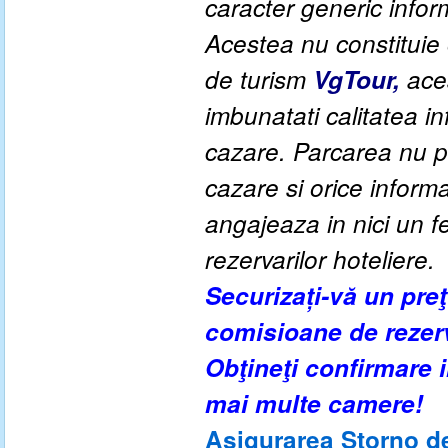
caracter generic informa
Acestea nu constituie o
de turism
VgTour,
aces
imbunatati calitatea inf
cazare. Parcarea nu po
cazare si orice inform
angajeaza in nici un fe
rezervarilor hoteliere.
Securizați-vă un pre
comisioane de rezer
Obţineţi confirmare
mai multe camere!
Asigurarea Storno de