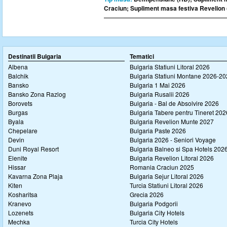
Craciun; Supliment masa festiva Revelion (
Destinatii Bulgaria
Tematici
Albena
Bulgaria Statiuni Litoral 2026
Balchik
Bulgaria Statiuni Montane 2026-2
Bansko
Bulgaria 1 Mai 2026
Bansko Zona Razlog
Bulgaria Rusalii 2026
Borovets
Bulgaria - Bal de Absolvire 2026
Burgas
Bulgaria Tabere pentru Tineret 202
Byala
Bulgaria Revelion Munte 2027
Chepelare
Bulgaria Paste 2026
Devin
Bulgaria 2026 - Seniori Voyage
Duni Royal Resort
Bulgaria Balneo si Spa Hotels 202
Elenite
Bulgaria Revelion Litoral 2026
Hissar
Romania Craciun 2025
Kavarna Zona Plaja
Bulgaria Sejur Litoral 2026
Kiten
Turcia Statiuni Litoral 2026
Kosharitsa
Grecia 2026
Kranevo
Bulgaria Podgorii
Lozenets
Bulgaria City Hotels
Mechka
Turcia City Hotels