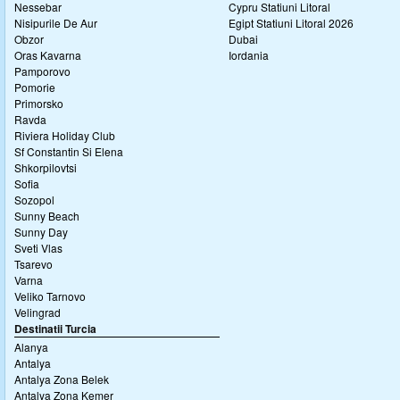
Nessebar
Cypru Statiuni Litoral
Nisipurile De Aur
Egipt Statiuni Litoral 2026
Obzor
Dubai
Oras Kavarna
Iordania
Pamporovo
Pomorie
Primorsko
Ravda
Riviera Holiday Club
Sf Constantin Si Elena
Shkorpilovtsi
Sofia
Sozopol
Sunny Beach
Sunny Day
Sveti Vlas
Tsarevo
Varna
Veliko Tarnovo
Velingrad
Destinatii Turcia
Alanya
Antalya
Antalya Zona Belek
Antalya Zona Kemer