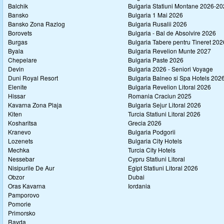
Balchik
Bulgaria Statiuni Montane 2026-2
Bansko
Bulgaria 1 Mai 2026
Bansko Zona Razlog
Bulgaria Rusalii 2026
Borovets
Bulgaria - Bal de Absolvire 2026
Burgas
Bulgaria Tabere pentru Tineret 202
Byala
Bulgaria Revelion Munte 2027
Chepelare
Bulgaria Paste 2026
Devin
Bulgaria 2026 - Seniori Voyage
Duni Royal Resort
Bulgaria Balneo si Spa Hotels 202
Elenite
Bulgaria Revelion Litoral 2026
Hissar
Romania Craciun 2025
Kavarna Zona Plaja
Bulgaria Sejur Litoral 2026
Kiten
Turcia Statiuni Litoral 2026
Kosharitsa
Grecia 2026
Kranevo
Bulgaria Podgorii
Lozenets
Bulgaria City Hotels
Mechka
Turcia City Hotels
Nessebar
Cypru Statiuni Litoral
Nisipurile De Aur
Egipt Statiuni Litoral 2026
Obzor
Dubai
Oras Kavarna
Iordania
Pamporovo
Pomorie
Primorsko
Ravda