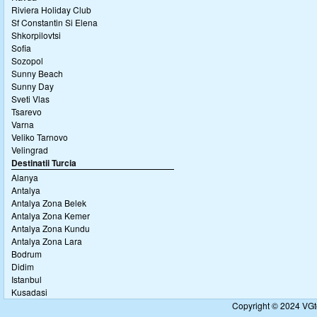
Riviera Holiday Club
Sf Constantin Si Elena
Shkorpilovtsi
Sofia
Sozopol
Sunny Beach
Sunny Day
Sveti Vlas
Tsarevo
Varna
Veliko Tarnovo
Velingrad
Destinatii Turcia
Alanya
Antalya
Antalya Zona Belek
Antalya Zona Kemer
Antalya Zona Kundu
Antalya Zona Lara
Bodrum
Didim
Istanbul
Kusadasi
Copyright © 2024 VGto