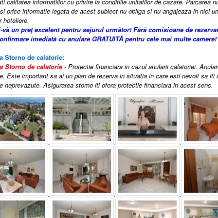
i calitatea informatiilor cu privire la conditiile unitatilor de cazare. Parcarea n
si orice informatie legata de acest subiect nu obliga si nu angajeaza in nici un
r hoteliere.
i-vă un preţ excelent pentru sejurul următor!
Fără comisioane de rezerva
confirmare imediată cu anulare GRATUITĂ pentru cele mai multe camere!
a Storno de calatorie:
a Storno de calatorie
- Protectie financiara in cazul anularii calatoriei. Anula
e. Este important sa ai un plan de rezerva in situatia in care esti nevoit sa iti
 neprevazute. Asigurarea storno iti ofera protectie financiara in acest sens.