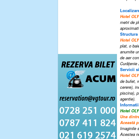
Localizare
Hotel OL
metri de pl
aproximati
Structura
Hotel OL
plat, o ba
anumite uni
de aer con
Curățenie 
Servicii si
Hotel OL
de bufet
, r
cerere)
, i
n
piscina)
, p
agentie
).
Informatii
Hotel OL
Una dintre
Această pr
Imaginile s
Acestea nu