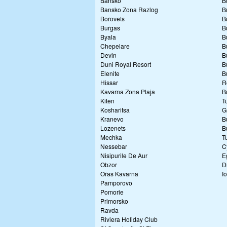
Bansko
B
Bansko Zona Razlog
B
Borovets
B
Burgas
B
Byala
B
Chepelare
B
Devin
B
Duni Royal Resort
B
Elenite
B
Hissar
R
Kavarna Zona Plaja
B
Kiten
T
Kosharitsa
G
Kranevo
B
Lozenets
B
Mechka
T
Nessebar
C
Nisipurile De Aur
E
Obzor
D
Oras Kavarna
I
Pamporovo
Pomorie
Primorsko
Ravda
Riviera Holiday Club