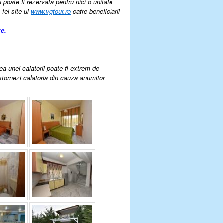
u poate fi rezervata pentru nici o unitate
 fel site-ul
www.vgtour.ro
catre beneficiarii
re.
rea unei calatorii poate fi extrem de
 stornezi calatoria din cauza anumitor