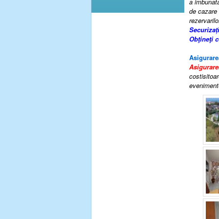
a imbunatat
de cazare 
rezervarilo
Securizaț
Obţineţi 
Asigurare
Asigurare
costisitoar
evenimente