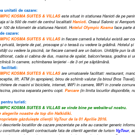
a unitatii de cazare:
YMPIC KOSMA SUITES & VILLAS
este situat in statiunea Hanioti de pe pen
aja si la 500 de metri de centrul localitatii
Hanioti.
Orasul Salonic si Aeroportu
v 100 de kilometri de statiunea Hanioti.
H
otelul Olympic Kosma
face parte d
 de cazare:
YMPIC KOSMA SUITES & VILLAS
i
n fiecare cameră a hotelului există aer co
ie privată, lenjerie de pat, prosoape și o terasă cu vedere la grădină. Hotelul ș
tăți cu vedere la piscină, iar fiecare cameră are un balcon. Unitățile pun la dis
ditionat, cada si cabina de dus, masina de spalat, balcon/terasa, gradina si un
zilnică în camere, schimbarea lenjeriei - de 3 ori pe săptămână.
 facilitati:
YMPIC KOSMA SUITES & VILLAS
are urmatoarele facilitati:
r
estaurant
, m
anc
eceptie
, l
ift
,
ATM (in apropiere)
, b
irou de schimb valutar (la biroul Bros Travel)
chiriere de masini si biciclete
, i
nternet
,
WiFi in camere
,
WiFi in zonele comun
iscina
, p
iscina separata pentru copii
.
P
arcare
(
in limita locurilor disponibile,
 pentru turisti:
YMPIC KOSMA SUITES & VILLAS
se vinde bine pe website-ul nostru.
 alegerile noastre de top din Halkidiki.
oprietate găzduiește clienții VgTour de la 01 Aprilie 2016.
i descrierile locatiilor de cazare prezentate pe site au caracter generic informati
 constituie obligatii contractuale fata de clientii agentiei de turism
VgTour
, a