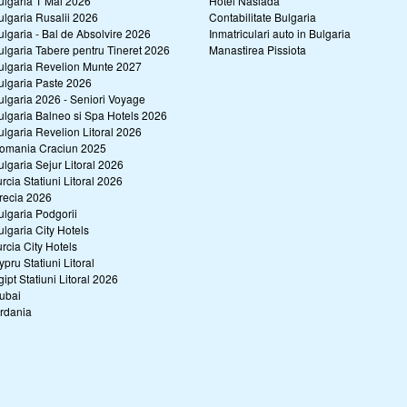
ulgaria 1 Mai 2026
Hotel Naslada
ulgaria Rusalii 2026
Contabilitate Bulgaria
ulgaria - Bal de Absolvire 2026
Inmatriculari auto in Bulgaria
ulgaria Tabere pentru Tineret 2026
Manastirea Pissiota
ulgaria Revelion Munte 2027
ulgaria Paste 2026
ulgaria 2026 - Seniori Voyage
ulgaria Balneo si Spa Hotels 2026
ulgaria Revelion Litoral 2026
omania Craciun 2025
ulgaria Sejur Litoral 2026
urcia Statiuni Litoral 2026
recia 2026
ulgaria Podgorii
ulgaria City Hotels
urcia City Hotels
ypru Statiuni Litoral
gipt Statiuni Litoral 2026
ubai
ordania