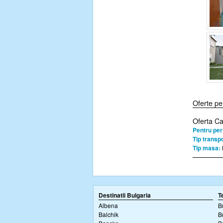
Oferte pe
Oferta C
Pentru per
Tip transpo
Tip masa:
Destinatii Bulgaria
T
Albena
B
Balchik
B