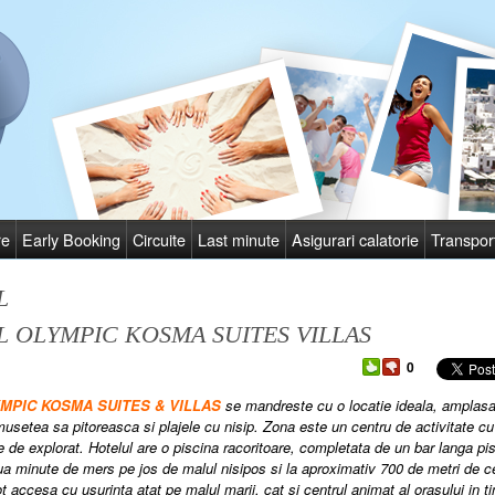
re
Early Booking
Circuite
Last minute
Asigurari calatorie
Transpor
L
 OLYMPIC KOSMA SUITES VILLAS
0
YMPIC KOSMA SUITES & VILLAS
se mandreste cu o locatie ideala,
a
mplasa
musetea sa pitoreasca si plajele cu nisip. Zona este un centru de activitate cu
e de explorat. Hotelul are o piscina racoritoare, completata de un bar langa pisc
ua minute de mers pe jos de malul nisipos si la aproximativ 700 de metri de c
t accesa cu usurinta atat pe malul marii, cat si centrul animat al orasului in ti