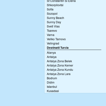
Sf Constantin Si Elena
Shkorpilovtsi
Sofia
Sozopol
Sunny Beach
Sunny Day
Sveti Vlas
Tsarevo
Varna
Veliko Tarnovo
Velingrad
Destinatii Turcia
Alanya
Antalya
Antalya Zona Belek
Antalya Zona Kemer
Antalya Zona Kundu
Antalya Zona Lara
Bodrum
Didim
Istanbul
Kusadasi