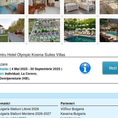
ntru Hotel Olympic Kosma Suites Villas
azare
Vezi 
ioada:
( 4 Mai 2025 - 30 Septembrie 2025 )
rt:
Individual; La Cerere;
Demipensiune (HB);
ematici
Parteneri
ulgaria Statiuni Litoral 2026
VGTour Bulgaria
ulgaria Statiuni Montane 2026-2027
Kavarna Bulgaria