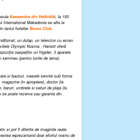
insula
Kassandra din Halkidik
i, la 150
l International Makedonia se afla la
in lantul hotelier
Bomo Club.
ndiționat, un dulap, un televizor cu ecran
i vilele Olympic Kosma - Hanioti oferă
poziția oaspeților un frigider
,
3 aparate
 semineu (pentru lunile de iarna).
are si bauturi
, m
esele servite sub forma
, m
agazine (in apropiere)
, d
octor (la
e
, b
aruri
, u
mbrele si seturi de plaja (la
 nu se poate rezerva sau garanta din
v si pot fi diferite de imaginile reale.
cestea reprezantand doar efortul nostru de