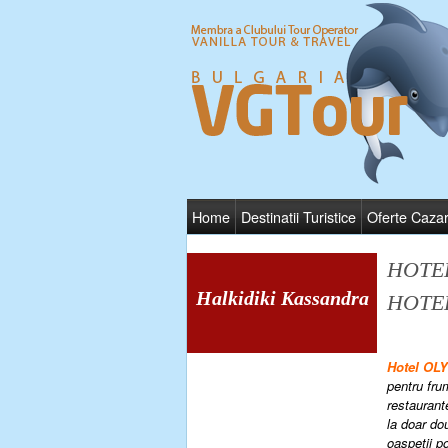
Home
Destinatii Turistice
Oferte Caza
HOTE
Halkidiki Kassandra
HOTEL
Hotel OL
pentru fru
restaurant
la doar do
oaspetii po