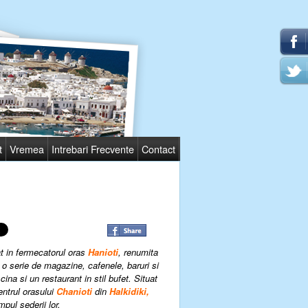
t
Vremea
Intrebari Frecvente
Contact
t in fermecatorul oras
Hanioti
,
renumita
 o serie de magazine, cafenele, baruri si
ina si un restaurant in stil bufet. Situat
entrul orasului
Chanioti
din
Halkidiki,
mpul sederii lor.