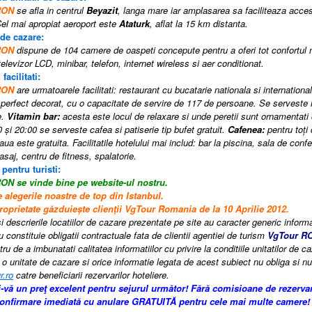
RON
se afla in centrul
Beyazit
, langa mare iar amplasarea sa faciliteaza acces
 Cel mai apropiat aeroport este
Ataturk
, aflat la 15 km distanta.
 de cazare:
ARON
dispune de 104 camere de oaspeti concepute pentru a oferi tot confortul n
elevizor LCD, minibar, telefon, internet wireless si aer conditionat.
 facilitati:
ARON
are urmatoarele facilitati: restaurant cu bucatarie nationala si internationa
 perfect decorat, cu o capacitate de servire de 117 de persoane. Se serveste 
e.
Vitamin bar:
acesta este locul de relaxare si unde peretii sunt ornamentati c
 şi 20:00 se serveste cafea si patiserie tip bufet gratuit.
Cafenea:
pentru toţi 
aua este gratuita.
Facilitatile hotelului
mai
includ:
bar la piscina
,
sala de confe
asaj
,
centru de fitness
,
spalatorie
.
 pentru turisti:
RON
se vinde bine pe website-ul nostru.
 alegerile noastre de top din Istanbul.
roprietate găzduiește clienții VgTour Romania de la 10 Aprilie 2012.
i descrierile locatiilor de cazare prezentate pe site au caracter generic informati
 constituie obligatii contractuale fata de clientii agentiei de turism
VgTour R
tru de a imbunatati calitatea informatiilor cu privire la conditiile unitatilor de
 o unitate de cazare si orice informatie legata de acest subiect nu obliga si nu 
r.ro
catre beneficiarii rezervarilor hoteliere.
i-vă un preţ excelent pentru sejurul următor!
Fără comisioane de rezerva
confirmare imediată cu anulare GRATUITĂ pentru cele mai multe camere!