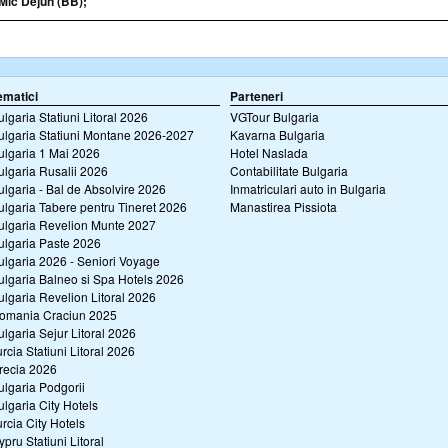
Mic Dejun (BB);
ematici
Parteneri
ulgaria Statiuni Litoral 2026
VGTour Bulgaria
ulgaria Statiuni Montane 2026-2027
Kavarna Bulgaria
ulgaria 1 Mai 2026
Hotel Naslada
ulgaria Rusalii 2026
Contabilitate Bulgaria
ulgaria - Bal de Absolvire 2026
Inmatriculari auto in Bulgaria
ulgaria Tabere pentru Tineret 2026
Manastirea Pissiota
ulgaria Revelion Munte 2027
ulgaria Paste 2026
ulgaria 2026 - Seniori Voyage
ulgaria Balneo si Spa Hotels 2026
ulgaria Revelion Litoral 2026
omania Craciun 2025
ulgaria Sejur Litoral 2026
urcia Statiuni Litoral 2026
recia 2026
ulgaria Podgorii
ulgaria City Hotels
urcia City Hotels
ypru Statiuni Litoral