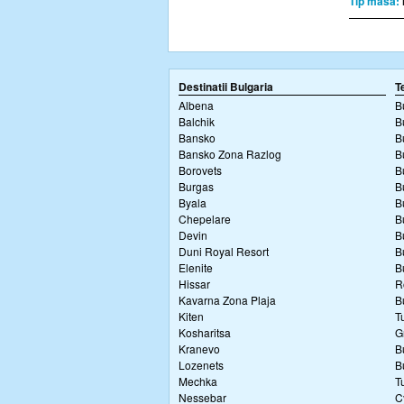
Tip masa:
Destinatii Bulgaria
T
Albena
B
Balchik
B
Bansko
B
Bansko Zona Razlog
B
Borovets
B
Burgas
B
Byala
B
Chepelare
B
Devin
B
Duni Royal Resort
B
Elenite
B
Hissar
R
Kavarna Zona Plaja
B
Kiten
T
Kosharitsa
G
Kranevo
B
Lozenets
B
Mechka
T
Nessebar
C