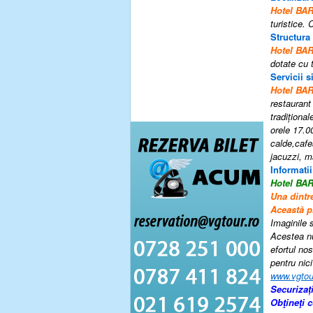
Hotel BA
turistice.
Structura
Hotel B
dotate cu t
Servicii si
Hotel B
restaurant
tradiţional
orele 17.00
calde,cafe
jacuzzi
,
m
Informatii
Hotel BA
Una dintre
Această p
Imaginile s
Acestea nu
efortul nos
pentru nici
www.vgtou
Securizaț
Obţineţi 