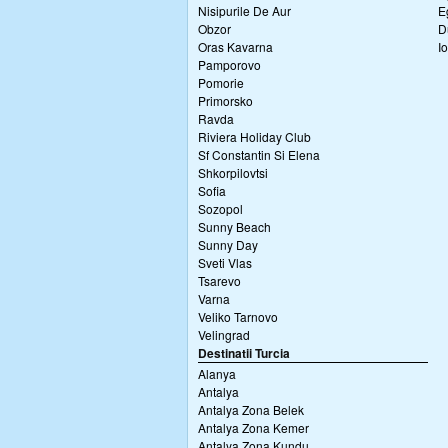
Nisipurile De Aur
E
Obzor
D
Oras Kavarna
I
Pamporovo
Pomorie
Primorsko
Ravda
Riviera Holiday Club
Sf Constantin Si Elena
Shkorpilovtsi
Sofia
Sozopol
Sunny Beach
Sunny Day
Sveti Vlas
Tsarevo
Varna
Veliko Tarnovo
Velingrad
Destinatii Turcia
Alanya
Antalya
Antalya Zona Belek
Antalya Zona Kemer
Antalya Zona Kundu