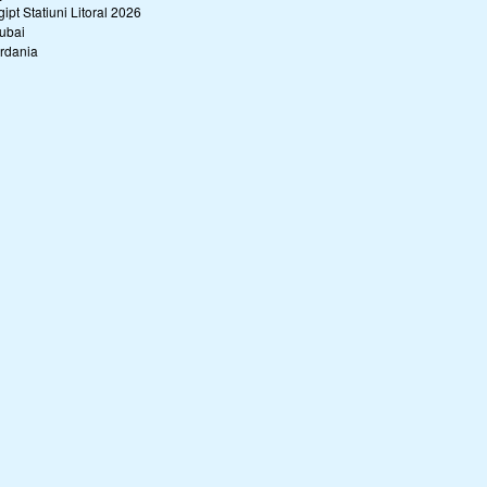
gipt Statiuni Litoral 2026
ubai
ordania