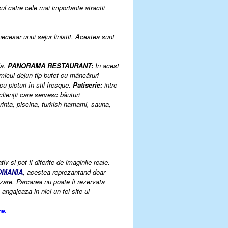
ul catre cele mai importante atractii
ecesar unui sejur linistit. Acestea sunt
la.
PANORAMA
RESTAURANT:
In acest
micul dejun tip bufet cu mâncăruri
u picturi în stil fresque.
Patiserie:
intre
clienţii care servesc băuturi
rinta
,
piscina
,
turkish hamami
,
sauna
,
v si pot fi diferite de imaginile reale.
OMANIA
, acestea reprezantand doar
 cazare. Parcarea nu poate fi rezervata
angajeaza in nici un fel site-ul
re.