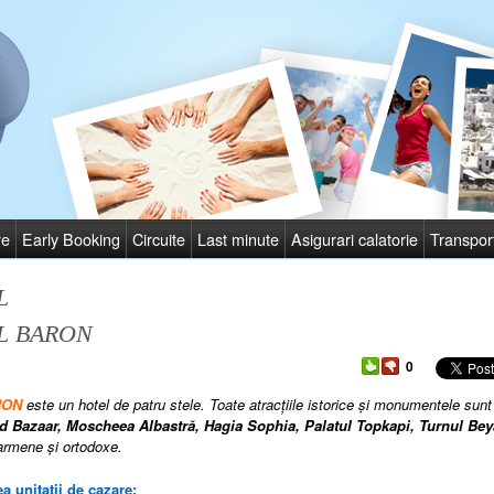
re
Early Booking
Circuite
Last minute
Asigurari calatorie
Transpor
L
L BARON
0
ARON
este
un hotel de patru stele. Toate atracţiile istorice şi monumentele sun
d Bazaar, Moscheea Albastră, Hagia Sophia, Palatul Topkapi,
Turn
ul Bey
 armene şi ortodoxe.
a unitatii de cazare: