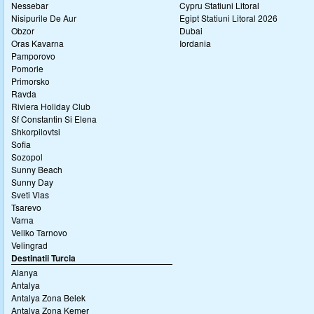
Nessebar
Cypru Statiuni Litoral
Nisipurile De Aur
Egipt Statiuni Litoral 2026
Obzor
Dubai
Oras Kavarna
Iordania
Pamporovo
Pomorie
Primorsko
Ravda
Riviera Holiday Club
Sf Constantin Si Elena
Shkorpilovtsi
Sofia
Sozopol
Sunny Beach
Sunny Day
Sveti Vlas
Tsarevo
Varna
Veliko Tarnovo
Velingrad
Destinatii Turcia
Alanya
Antalya
Antalya Zona Belek
Antalya Zona Kemer