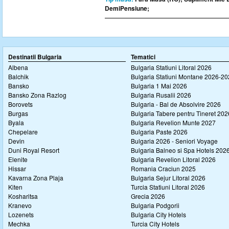
DemiPensiune;
Destinatii Bulgaria
Tematici
Albena
Bulgaria Statiuni Litoral 2026
Balchik
Bulgaria Statiuni Montane 2026-2
Bansko
Bulgaria 1 Mai 2026
Bansko Zona Razlog
Bulgaria Rusalii 2026
Borovets
Bulgaria - Bal de Absolvire 2026
Burgas
Bulgaria Tabere pentru Tineret 202
Byala
Bulgaria Revelion Munte 2027
Chepelare
Bulgaria Paste 2026
Devin
Bulgaria 2026 - Seniori Voyage
Duni Royal Resort
Bulgaria Balneo si Spa Hotels 202
Elenite
Bulgaria Revelion Litoral 2026
Hissar
Romania Craciun 2025
Kavarna Zona Plaja
Bulgaria Sejur Litoral 2026
Kiten
Turcia Statiuni Litoral 2026
Kosharitsa
Grecia 2026
Kranevo
Bulgaria Podgorii
Lozenets
Bulgaria City Hotels
Mechka
Turcia City Hotels