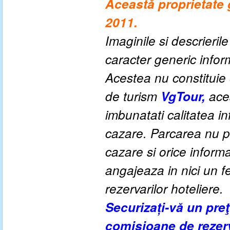
Această proprietate 
2011.
Imaginile si descrieril
caracter generic informa
Acestea nu constituie o
de turism
VgTour,
aces
imbunatati calitatea inf
cazare. Parcarea nu po
cazare si orice inform
angajeaza in nici un fe
rezervarilor hoteliere.
Securizați-vă un pre
comisioane de rezer