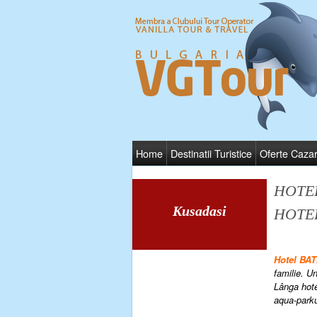
Home
Destinatii Turistice
Oferte Caza
HOTE
Kusadasi
HOTEL
Hotel BA
familie. U
Lânga hote
aqua-parku