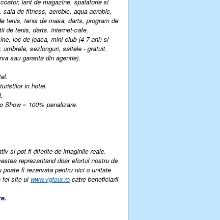
 coafor, lant de magazine, spalatorie si
 sala de fitness, aerobic, aqua aerobic,
 de tenis, tenis de masa, darts, program de
ii de tenis, darts, internet-cafe,
ine, loc de joaca, mini-club (4-7 ani) si
: umbrele, sezlonguri, saltele - gratuit.
erva sau garanta din agentie).
el.
ristilor in hotel.
l.
 No Show = 100% penalizare.
v si pot fi diferite de imaginile reale.
cestea reprezantand doar efortul nostru de
u poate fi rezervata pentru nici o unitate
 fel site-ul
www.vgtour.ro
catre beneficiarii
re.