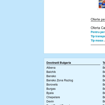
Oferte pe
Oferta C
Pentru per
Tip transpo
Tip masa:
Destinatii Bulgaria
T
Albena
B
Balchik
B
Bansko
B
Bansko Zona Razlog
B
Borovets
B
Burgas
B
Byala
B
Chepelare
B
Devin
B