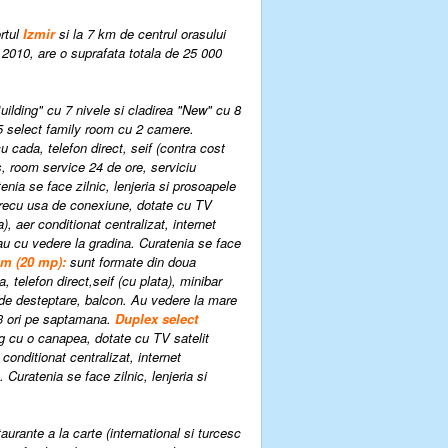
ortul
Izmir
si la 7 km de centrul orasului
 2010, are o suprafata totala de 25 000
uilding" cu 7 nivele si cladirea "New" cu 8
5 select family room cu 2 camere.
u cada, telefon direct,
seif (contra cost
ss, room service 24 de ore, serviciu
enia se face zilnic, lenjeria si prosoapele
recu usa de conexiune, dotate cu TV
), aer conditionat centralizat, internet
au cu vedere la gradina. Curatenia se face
om
(20 mp)
:
sunt formate din doua
 telefon direct,seif (cu plata), minibar
u de desteptare, balcon. Au vedere la
mare
 3 ori pe saptamana.
Duplex s
elect
g cu o canapea, dotate cu TV satelit
r conditionat centralizat, internet
 Curatenia se face zilnic, lenjeria si
taurante a la carte (international si turcesc