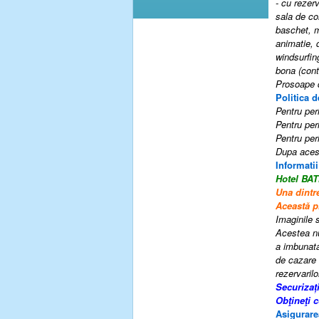
- cu rezer
sala de co
baschet, m
animatie, d
windsurfing
bona (cont
Prosoape d
Politica d
Pentru peri
Pentru peri
Pentru peri
Dupa acest
Informatii
Hotel B
Una dintr
Această p
Imaginile s
Acestea nu
a imbunatat
de cazare 
rezervarilo
Securizaț
Obţineţi 
Asigurare