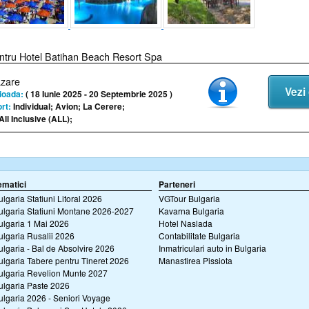
ntru Hotel Batihan Beach Resort Spa
azare
Vezi 
ioada:
( 18 Iunie 2025 - 20 Septembrie 2025 )
rt:
Individual; Avion; La Cerere;
All Inclusive (ALL);
ematici
Parteneri
ulgaria Statiuni Litoral 2026
VGTour Bulgaria
ulgaria Statiuni Montane 2026-2027
Kavarna Bulgaria
ulgaria 1 Mai 2026
Hotel Naslada
ulgaria Rusalii 2026
Contabilitate Bulgaria
ulgaria - Bal de Absolvire 2026
Inmatriculari auto in Bulgaria
ulgaria Tabere pentru Tineret 2026
Manastirea Pissiota
ulgaria Revelion Munte 2027
ulgaria Paste 2026
ulgaria 2026 - Seniori Voyage