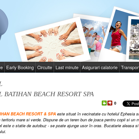
re
Early Booking
Circuite
Last minute
Asigurari calatorie
Transpor
L
 BATIHAN BEACH RESORT SPA
0
TIHAN BEACH RESORT & SPA
este
situat în vecinatate cu hotelul Ephesia 
n teritoriu mare si verde. Dispune de un teren bun de joaca pentru copii si un m
l este o statie de autobuz - se poate ajunge usor în oras. Bucatarie aleasa si
lui.