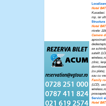
Localizare
Hotel BA
Kusadasi. 
mp, iar ul
Structura
Hotel BA
nivele:
22
Camere du
aproximati
dedestepta
se schimba
satelit (LC
wireless,r
zilnic, le
dormitoare
(cu plata)
sau cu ved
Family r
(LCD), usc
wireless,r
prosoapel
Servicii si
Hotel BA