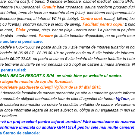
vare, contra cost), 4 baruri, 3 piscine exterioare, cabinet medical, centru SPA,
nferinte (100 persoane).
Gratuit:
baie turceasca, sauna (conform programului),
ini-fotbal, teren de tenis cu suprafata dura (ziua), inchirierea echipamentului
iscoteca (intrarea) si internet Wi-Fi (in lobby).
Contra cost:
masaj, biliard, lect
 cu licenta), sporturi nautice si lectii de diving.
Facilitati pentru c
opii:
2 pisc
ra cost).
Plaja
:
proprie, nisip
, b
ar pe plaja - contra cost. La piscina si pe plaja
e plaja - contra cost.
Parcare
(in limita locurilor disponibile, nu se poate rez
e anulare si penalizare:
oadele 01.05-15.06: se poate anula cu 7 zile inainte de intrarea turistilor in hot
oadele 16.06-05.07 - 23.08-30.10: se poate anula cu 5 zile inainte de intrarea tu
oada 06.07-22.08: se poate anula cu 5 zile inainte de intrarea turistilor in hote
e termene anularile se vor penaliza cu 3 nopti de cazare si masa aferenta.
 pentru turisti:
ATIHAN BEACH RESORT & SPA
se vinde bine pe website-ul nostru.
e alegerile noastre de top din Kusadasi.
roprietate găzduiește clienții VgTour de la 01 Mai 2013.
i descrierile locatiilor de cazare prezentate pe site au caracter generic informati
 constituie obligatii contractuale fata de clientii agentiei de turism
VgTour
, a
i calitatea informatiilor cu privire la conditiile unitatilor de cazare. Parcarea n
si orice informatie legata de acest subiect nu obliga si nu angajeaza in nici un
r hoteliere.
i-vă un preţ excelent pentru sejurul următor! Fără comisioane de rezerva
confirmare imediată cu anulare GRATUITĂ pentru cele mai multe camere!
a Storno de calatorie: