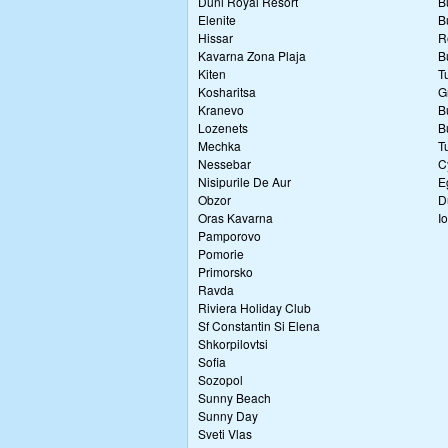
Duni Royal Resort
B
Elenite
B
Hissar
R
Kavarna Zona Plaja
B
Kiten
T
Kosharitsa
G
Kranevo
B
Lozenets
B
Mechka
T
Nessebar
C
Nisipurile De Aur
E
Obzor
D
Oras Kavarna
I
Pamporovo
Pomorie
Primorsko
Ravda
Riviera Holiday Club
Sf Constantin Si Elena
Shkorpilovtsi
Sofia
Sozopol
Sunny Beach
Sunny Day
Sveti Vlas