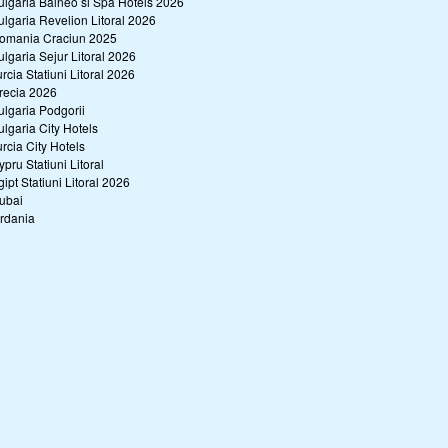
ulgaria Balneo si Spa Hotels 2026
ulgaria Revelion Litoral 2026
omania Craciun 2025
ulgaria Sejur Litoral 2026
urcia Statiuni Litoral 2026
recia 2026
ulgaria Podgorii
ulgaria City Hotels
urcia City Hotels
ypru Statiuni Litoral
gipt Statiuni Litoral 2026
ubai
ordania