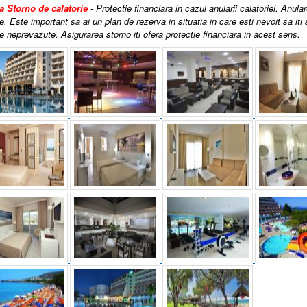
a Storno de calatorie
- Protectie financiara in cazul anularii calatoriei. Anula
e. Este important sa ai un plan de rezerva in situatia in care esti nevoit sa iti
 neprevazute. Asigurarea storno iti ofera protectie financiara in acest sens.