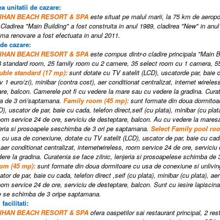
a unitatii de cazare:
TIHAN BEACH RESORT & SPA
este situat pe malul marii, la 75 km de aerop
Cladirea "Main Building" a fost construita in anul 1989, cladirea "New" in anul
tima renovare a fost efectuata in anul 2011.
 de cazare:
TIHAN BEACH RESORT & SPA
este compus dintr-o cladire principala "Main B
8 standard room
,
25 family room cu 2 camere
,
35 select room cu 1 camera
,
5
ble standard (17 mp):
sunt dotate cu TV satelit (LCD), uscatorde par, baie c
v 1 euro/zi), minibar (contra cost), aer
conditionat centralizat, internet wirele
re, balcon. Camerele pot fi cu vedere la mare sau cu vedere la gradina.
Curat
 de 3 ori
/
saptamana.
Family room
(45 mp)
:
sunt formate din doua dormitoa
D), uscator de par, baie cu cada, telefon direct,seif (cu plata), minibar (cu plata
oom service 24 de ore, serviciu de desteptare, balcon. Au cu vedere la mares
njeria si prosoapele seschimba de 3 ori pe saptamana.
Select Family
pool
ro
 cu usa de conexiune, dotate cu TV satelit (LCD), uscator de par, baie cu cada,
, aer conditionat centralizat, internetwireless, room service 24 de ore, servici
ere la gradina. Curatenia se face zilnic, lenjeria si prosoapelese schimba de
oom
(45 mp)
:
sunt formate din doua dormitoare cu usa de conexiune si unlivin
ator de par, baie cu cada, telefon direct
,seif (cu plata), minibar (cu plata), ae
oom service 24 de ore, serviciu de desteptare, balcon. Sunt cu iesire lapiscina.
e se schimba de 3 oripe saptamana.
 facilitati:
TIHAN BEACH RESORT & SPA
ofera oaspetilor sai restaurant principal, 2 res