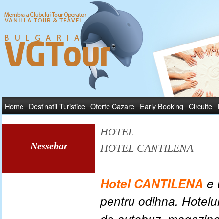
Home
Destinatii Turistice
Oferte Cazare
Early Booking
Circuite
HOTEL
Nessebar
HOTEL CANTILENA
Hotel CANTILENA
e 
pentru odihna.
Hotelul
de autobuz, magazine 