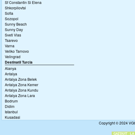
Sf Constantin Si Elena
Shkorpilovtsi
Sofia
Sozopol
Sunny Beach
Sunny Day
Sveti Vlas
Tsarevo
Varna
Veliko Tarnovo
Velingrad
Destinatii Turcia
Alanya
Antalya
Antalya Zona Belek
Antalya Zona Kemer
Antalya Zona Kundu
Antalya Zona Lara
Bodrum
Didim
Istanbul
Kusadasi
Copyright © 2024 VGto