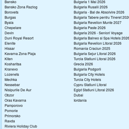
Bansko
Bulgaria 1 Mai 2026
Bansko Zona Razlog
Bulgaria Rusalii 2026
Borovets
Bulgaria - Bal de Absolvire 2026
Burgas
Bulgaria Tabere pentru Tineret 202
Byala
Bulgaria Revelion Munte 2027
Chepelare
Bulgaria Paste 2026
Devin
Bulgaria 2026 - Seniori Voyage
Duni Royal Resort
Bulgaria Balneo si Spa Hotels 202
Elenite
Bulgaria Revelion Litoral 2026
Hissar
Romania Craciun 2025
Kavarna Zona Plaja
Bulgaria Sejur Litoral 2026
Kiten
Turcia Statiuni Litoral 2026
Kosharitsa
Grecia 2026
Kranevo
Bulgaria Podgorii
Lozenets
Bulgaria City Hotels
Mechka
Turcia City Hotels
Nessebar
Cypru Statiuni Litoral
Nisipurile De Aur
Egipt Statiuni Litoral 2026
Obzor
Dubai
Oras Kavarna
Iordania
Pamporovo
Pomorie
Primorsko
Ravda
Riviera Holiday Club