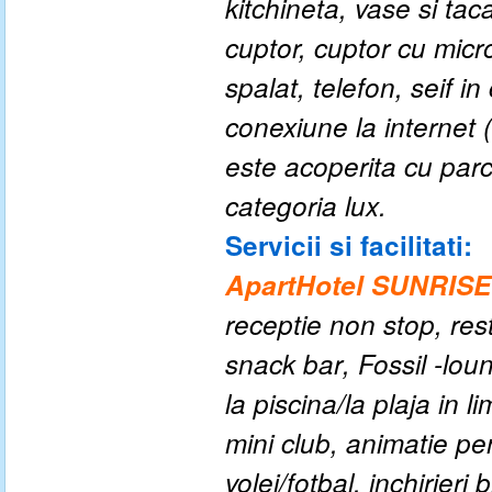
kitchineta, vase si taca
cuptor, cuptor cu micr
spalat, telefon, seif i
conexiune la internet 
este acoperita cu parc
categoria lux.
Servicii si facilitati:
ApartHotel SUNRIS
r
eceptie non stop
, r
es
s
nack bar
,
Fossil
-l
oun
la piscina/la plaja in lim
m
ini
c
lub
, a
nimatie pen
volei/fotbal
, i
nchirieri 