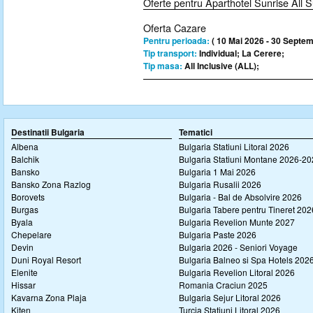
Oferte pentru Aparthotel Sunrise All S
Oferta Cazare
Pentru perioada:
( 10 Mai 2026 - 30 Septem
Tip transport:
Individual; La Cerere;
Tip masa:
All Inclusive (ALL);
Destinatii Bulgaria
Tematici
Albena
Bulgaria Statiuni Litoral 2026
Balchik
Bulgaria Statiuni Montane 2026-2
Bansko
Bulgaria 1 Mai 2026
Bansko Zona Razlog
Bulgaria Rusalii 2026
Borovets
Bulgaria - Bal de Absolvire 2026
Burgas
Bulgaria Tabere pentru Tineret 202
Byala
Bulgaria Revelion Munte 2027
Chepelare
Bulgaria Paste 2026
Devin
Bulgaria 2026 - Seniori Voyage
Duni Royal Resort
Bulgaria Balneo si Spa Hotels 202
Elenite
Bulgaria Revelion Litoral 2026
Hissar
Romania Craciun 2025
Kavarna Zona Plaja
Bulgaria Sejur Litoral 2026
Kiten
Turcia Statiuni Litoral 2026