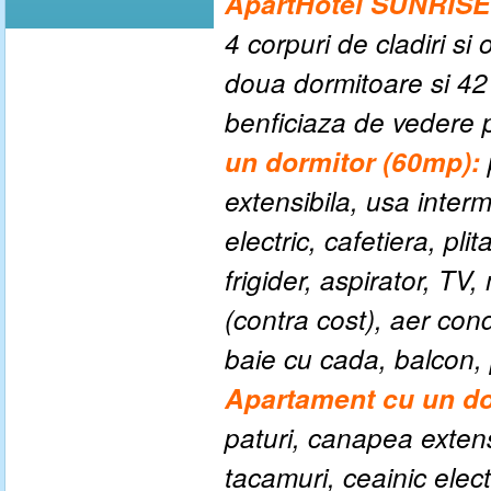
ApartHotel SUNRIS
4 corpuri de cladiri s
doua dormitoare si 42
benficiaza de vedere p
un dormitor (60mp):
extensibila, usa interm
electric, cafetiera, pl
frigider, aspirator, TV
(contra cost), aer cond
baie cu cada, balcon,
Apartament cu un do
paturi, canapea extens
tacamuri, ceainic electr