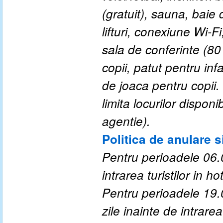
(gratuit), sauna, baie 
lifturi, conexiune Wi-F
sala de conferinte (80 
copii, patut pentru inf
de joaca pentru copii.
limita locurilor dispon
agentie
)
.
Politica de anulare s
P
entru perioadele 06.
intrarea turistilor in hot
P
entru perioadele 19.
zile inainte de intrarea 