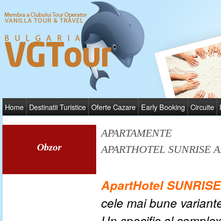
Home
Destinatii Turistice
Oferte Cazare
Early Booking
Circuite
APARTAMENTE
Obzor
APARTHOTEL SUNRISE A
ApartHotel SUNRIS
cele mai bune variant
Un specific al complex