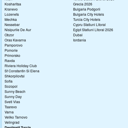
Kosharitsa
Grecia 2026
Kranevo
Bulgaria Podgorii
Lozenets
Bulgaria City Hotels
Mechka
Turcia City Hotels
Nessebar
Cypru Statiuni Litoral
Nisipurile De Aur
Egipt Statiuni Litoral 2026
Obzor
Dubai
Oras Kavarna
Iordania
Pamporovo
Pomorie
Primorsko
Ravda
Riviera Holiday Club
Sf Constantin Si Elena
Shkorpilovtsi
Sofia
Sozopol
Sunny Beach
Sunny Day
Sveti Vlas
Tsarevo
Varna
Veliko Tarnovo
Velingrad
Destinatii Turcia