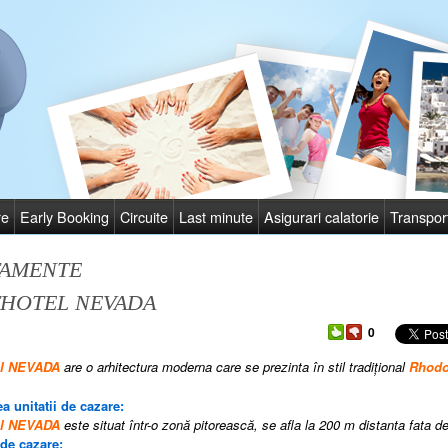
re
Early Booking
Circuite
Last minute
Asigurari calatorie
Transpor
TAMENTE
THOTEL NEVADA
0
el NEVADA
are o arhitectura moderna care se prezinta în stil tradiţional
Rhodo
a unitatii de cazare:
el NEVADA
este situat într-o zonă pitorească,
se afla la 200 m distanta fata de 
 de cazare: