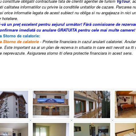
 constituie obligatii contractuale fata de clientii agentiei de turism
VgTour
, a
i calitatea informatiilor cu privire la conditiile unitatilor de cazare. Parcarea n
si orice informatie legata de acest subiect nu obliga si nu angajeaza in nici un
r hoteliere.
i-vă un preţ excelent pentru sejurul următor!
Fără comisioane de rezerva
confirmare imediată cu anulare GRATUITA pentru cele mai multe camere!
a Storno de calatorie:
a Storno de calatorie
- Protectie financiara in cazul anularii calatoriei. Anula
e. Este important sa ai un plan de rezerva in situatia in care esti nevoit sa iti
 neprevazute. Asigurarea storno iti ofera protectie financiara in acest sens.