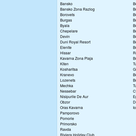
Bansko
B
Bansko Zona Razlog
B
Borovets
B
Burgas
B
Byala
B
Chepelare
B
Devin
B
Duni Royal Resort
B
Elenite
B
Hissar
R
Kavarna Zona Plaja
B
Kiten
T
Kosharitsa
G
Kranevo
B
Lozenets
B
Mechka
T
Nessebar
C
Nisipurile De Aur
E
Obzor
D
Oras Kavarna
I
Pamporovo
Pomorie
Primorsko
Ravda
Riviera Holiday Club