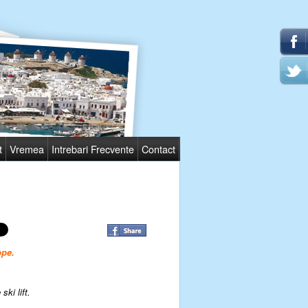
t
Vremea
Intrebari Frecvente
Contact
pe.
ski lift.