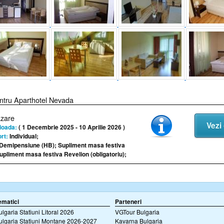
ntru Aparthotel Nevada
azare
Vezi 
ioada:
( 1 Decembrie 2025 - 10 Aprilie 2026 )
rt:
Individual;
Demipensiune (HB); Supliment masa festiva
upliment masa festiva Revelion (obligatoriu);
ematici
Parteneri
ulgaria Statiuni Litoral 2026
VGTour Bulgaria
ulgaria Statiuni Montane 2026-2027
Kavarna Bulgaria