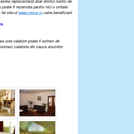
cestea reprezantand doar efortul nostru de
u poate fi rezervata pentru nici o unitate
 fel site-ul
www.vgtour.ro
catre beneficiarii
re.
rea unei calatorii poate fi extrem de
 stornezi calatoria din cauza anumitor