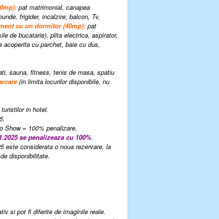
30mp):
pat matrimonial, canapea
unde, frigider, incalzire, balcon, Tv,
ment cu un dormitor (40mp):
pat
e de bucatarie), plita electrica, aspirator,
te acoperita cu parchet, baie cu dus,
tati, sauna, fitness, tenis de masa, spatiu
arcare
(
in limita locurilor disponibile, nu
ristilor in hotel.
5.
 No Show = 100% penalizare.
.11.2025 se penalizeaza cu 100%
.
5 este considerata o noua rezervare, la
de disponibilitate.
v si pot fi diferite de imaginile reale.