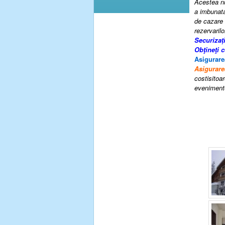
Acestea nu
a imbunatat
de cazare 
rezervarilo
Securizaț
Obţineţi 
Asigurare
Asigurare
costisitoar
evenimente