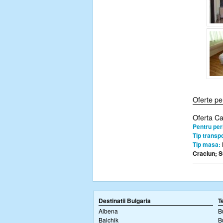
Oferte pe
Oferta C
Pentru per
Tip transpo
Tip masa:
Craciun; S
Destinatii Bulgaria
T
Albena
B
Balchik
B