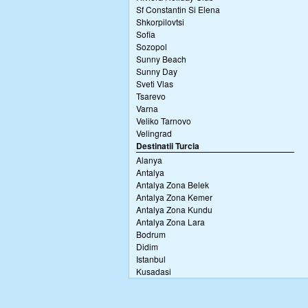
Sf Constantin Si Elena
Shkorpilovtsi
Sofia
Sozopol
Sunny Beach
Sunny Day
Sveti Vlas
Tsarevo
Varna
Veliko Tarnovo
Velingrad
Destinatii Turcia
Alanya
Antalya
Antalya Zona Belek
Antalya Zona Kemer
Antalya Zona Kundu
Antalya Zona Lara
Bodrum
Didim
Istanbul
Kusadasi