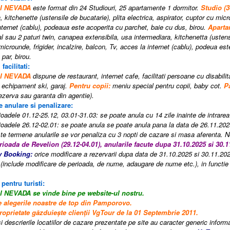
el NEVADA
este format din 24 Studiouri, 25 apartamente 1 dormitor.
Studio (
, kitchenette (ustensile de bucatarie), plita electrica, aspirator, cuptor cu micro
nternet (cablu), podeaua este acoperita cu parchet, baie cu dus, birou.
Aparta
l sau 2 paturi twin, canapea extensibila, usa intermediara, kitchenetta (ustensil
microunde, frigider, incalzire, balcon, Tv, acces la internet (cablu), podeua es
par, birou.
 facilitati:
el NEVADA
dispune de restaurant, internet cafe, facilitati persoane cu disabili
 echipament ski, garaj.
Pentru c
opii:
meniu special pentru copii, baby cot.
P
ezerva sau garanta din agentie
).
e anulare si penalizare:
oadele 01.12-25.12, 03.01-31.03: se poate anula cu 14 zile inainte de intrarea tu
ioadele 26.12-02.01: se poate anula se poate anula pana la data de 26.11.202
e termene anularile se vor penaliza cu 3 nopti de cazare si masa aferenta.
rioada de Revelion (29.12-04.01), anularile facute dupa 31.10.2025 si 30
y Booking:
orice modificare a rezervarii dupa data de 31.10.2025 si 30.11.202
eg (include modificare de perioada, de nume, adaugare de nume etc.), in functie 
 pentru turisti:
el NEVADA
se vinde bine pe website-ul nostru.
e alegerile noastre de top din Pamporovo.
roprietate găzduiește clienții VgTour de la 01 Septembrie 2011.
i descrierile locatiilor de cazare prezentate pe site au caracter generic informati