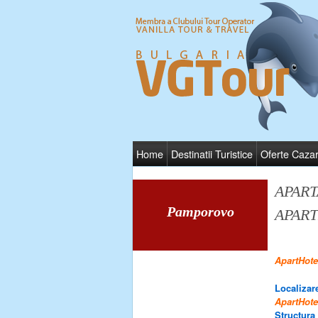
Home
Destinatii Turistice
Oferte Caza
APAR
Pamporovo
APAR
ApartHot
Localizare
ApartHot
Structura