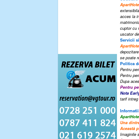
ApartHot
extensibila
acces la i
matrimonia
cuptor cu 
uscator de 
Servicii si
ApartHot
depozitare
se poate r
Politica d
Pentru peri
Pentru per
Dupa acest
Pentru pe
Nota Earl
tarif intr
Informatii
ApartHot
Una dintr
Această p
Imaginile s