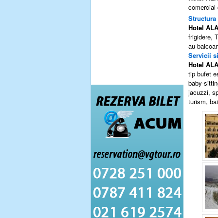
comercial 
Structura
Hotel
ALA
frigidere,
au balcoan
Servicii si
Hotel
ALA
tip bufet e
baby-sittin
jacuzzi, s
turism, ba