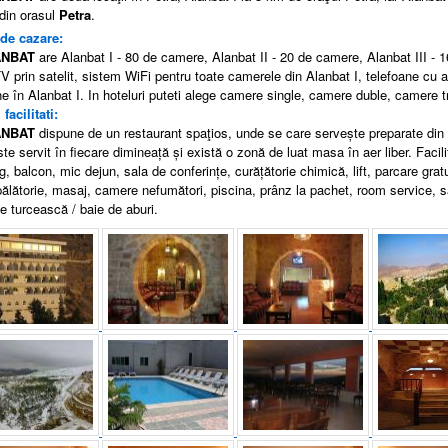
din orasul
Petra
.
 de cazare:
NBAT
are
Alanbat I - 80 de camere, Alanbat II - 20 de camere, Alanbat III - 
 TV prin satelit, sistem WiFi pentru toate camerele din Alanbat I, telefoane cu
e în Alanbat I. In hoteluri puteti alege camere single, camere duble, camere tri
 facilitati:
NBAT
dispune de un restaurant spaţios, unde se
care serveşte
preparate din 
ste servit în fiecare dimineaţă şi există o zonă de luat masa în aer liber.
Facilit
g, balcon, mic dejun, sala de conferinţe, curăţătorie chimică, lift, parcare gratu
pălătorie, masaj, camere nefumători, piscina, prânz la pachet, room service, 
ie turcească / baie de aburi.