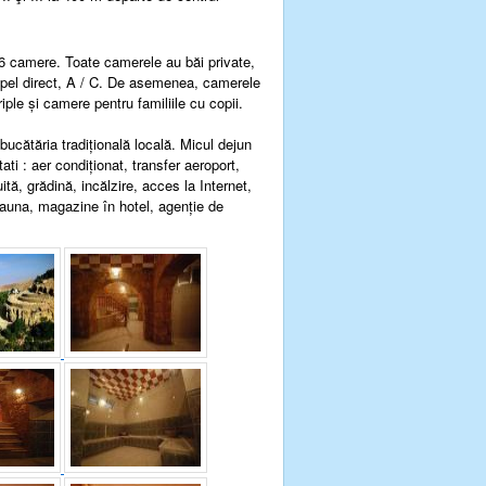
16 camere. Toate camerele au băi private,
 apel direct, A / C. De asemenea, camerele
ple şi camere pentru familiile cu copii.
bucătăria tradiţională locală. Micul dejun
ati : a
er condiţionat
, transfer aeroport,
ită, grădină, incălzire, acces la Internet,
sauna, magazine în hotel, agenţie de