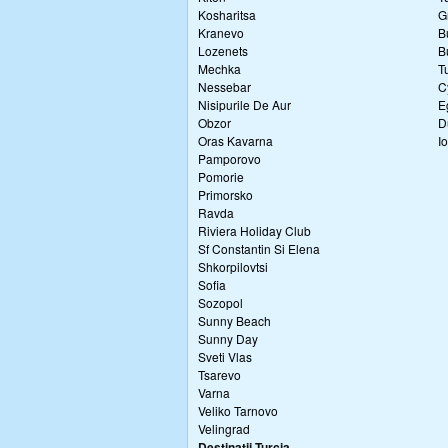
Kosharitsa
G
Kranevo
B
Lozenets
B
Mechka
T
Nessebar
C
Nisipurile De Aur
E
Obzor
D
Oras Kavarna
I
Pamporovo
Pomorie
Primorsko
Ravda
Riviera Holiday Club
Sf Constantin Si Elena
Shkorpilovtsi
Sofia
Sozopol
Sunny Beach
Sunny Day
Sveti Vlas
Tsarevo
Varna
Veliko Tarnovo
Velingrad
Destinatii Turcia