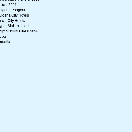
recia 2026
ulgaria Podgorii
ulgaria City Hotels
urcia City Hotels
ypru Statiuni Litoral
gipt Statiuni Litoral 2026
ubai
ordania