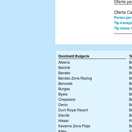
Oferte pe
Oferta C
Pentru per
Tip transpo
Tip masa:
Destinatii Bulgaria
T
Albena
B
Balchik
B
Bansko
B
Bansko Zona Razlog
B
Borovets
B
Burgas
B
Byala
B
Chepelare
B
Devin
B
Duni Royal Resort
B
Elenite
B
Hissar
R
Kavarna Zona Plaja
B
Kiten
T