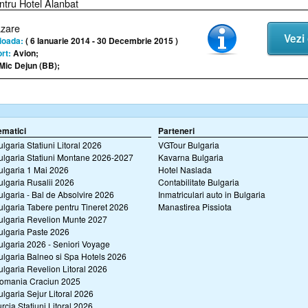
ntru Hotel Alanbat
azare
Vezi 
ioada:
( 6 Ianuarie 2014 - 30 Decembrie 2015 )
rt:
Avion;
Mic Dejun (BB);
ematici
Parteneri
ulgaria Statiuni Litoral 2026
VGTour Bulgaria
ulgaria Statiuni Montane 2026-2027
Kavarna Bulgaria
ulgaria 1 Mai 2026
Hotel Naslada
ulgaria Rusalii 2026
Contabilitate Bulgaria
ulgaria - Bal de Absolvire 2026
Inmatriculari auto in Bulgaria
ulgaria Tabere pentru Tineret 2026
Manastirea Pissiota
ulgaria Revelion Munte 2027
ulgaria Paste 2026
ulgaria 2026 - Seniori Voyage
ulgaria Balneo si Spa Hotels 2026
ulgaria Revelion Litoral 2026
omania Craciun 2025
ulgaria Sejur Litoral 2026
urcia Statiuni Litoral 2026