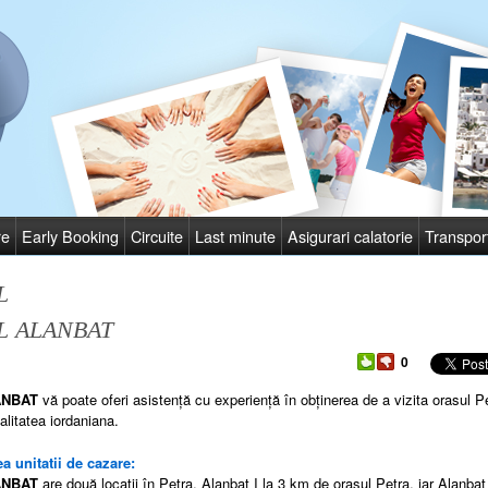
re
Early Booking
Circuite
Last minute
Asigurari calatorie
Transpor
L
L ALANBAT
0
NBAT
vă poate oferi
asistenţă cu experienţă în obţinerea de a vizita orasul P
alitatea iordaniana.
a unitatii de cazare:
ANBAT
are două locaţii în Petra, Alanbat I la 3 km de oraşul Petra, iar Alanbat 