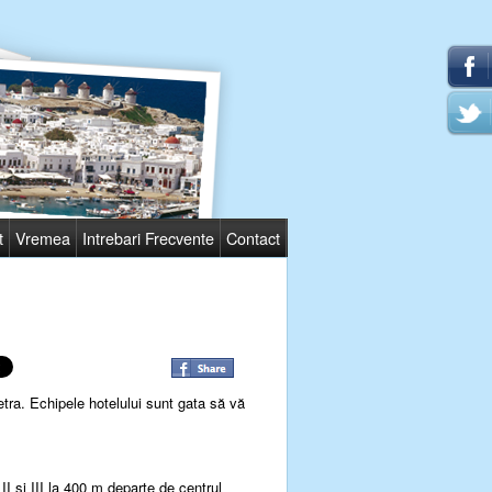
t
Vremea
Intrebari Frecvente
Contact
etra. Echipele hotelului sunt gata să vă
II şi III la 400 m departe de centrul