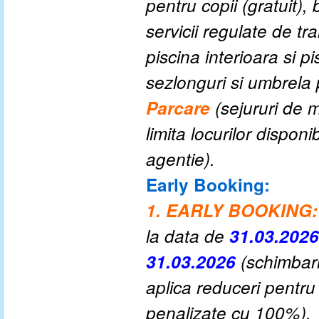
pentru copii (gratuit), 
servicii regulate de tr
piscina interioara si p
sezlonguri si umbrela 
P
arcare
(sejururi de m
limita locurilor dispon
agentie
).
Early Booking:
1. EARLY BOOKING:
la data de
31.03.202
31.03.2026
(schimbari
aplica reduceri pentru
penalizate cu 100%).