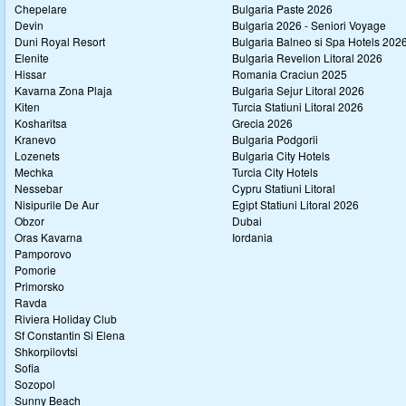
Chepelare
Bulgaria Paste 2026
Devin
Bulgaria 2026 - Seniori Voyage
Duni Royal Resort
Bulgaria Balneo si Spa Hotels 202
Elenite
Bulgaria Revelion Litoral 2026
Hissar
Romania Craciun 2025
Kavarna Zona Plaja
Bulgaria Sejur Litoral 2026
Kiten
Turcia Statiuni Litoral 2026
Kosharitsa
Grecia 2026
Kranevo
Bulgaria Podgorii
Lozenets
Bulgaria City Hotels
Mechka
Turcia City Hotels
Nessebar
Cypru Statiuni Litoral
Nisipurile De Aur
Egipt Statiuni Litoral 2026
Obzor
Dubai
Oras Kavarna
Iordania
Pamporovo
Pomorie
Primorsko
Ravda
Riviera Holiday Club
Sf Constantin Si Elena
Shkorpilovtsi
Sofia
Sozopol
Sunny Beach