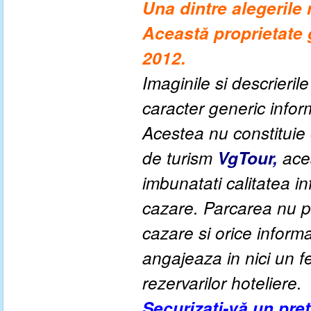
Una dintre alegerile 
Această proprietate g
2012.
Imaginile si descrieril
caracter generic informa
Acestea nu constituie o
de turism
VgTour,
aces
imbunatati calitatea inf
cazare. Parcarea nu po
cazare si orice inform
angajeaza in nici un fe
rezervarilor hoteliere.
Securizați-vă un pre