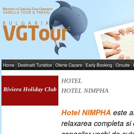
Home
Destinatii Turistice
Oferte Cazare
Early Booking
Circuite
HOTEL
Riviera Holiday Club
HOTEL NIMPHA
Hotel NIMPHA
este al
relaxarea completa si
copacilor vechi de sut