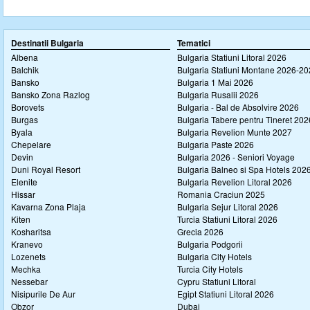
Destinatii Bulgaria
Tematici
Albena
Bulgaria Statiuni Litoral 2026
Balchik
Bulgaria Statiuni Montane 2026-2
Bansko
Bulgaria 1 Mai 2026
Bansko Zona Razlog
Bulgaria Rusalii 2026
Borovets
Bulgaria - Bal de Absolvire 2026
Burgas
Bulgaria Tabere pentru Tineret 202
Byala
Bulgaria Revelion Munte 2027
Chepelare
Bulgaria Paste 2026
Devin
Bulgaria 2026 - Seniori Voyage
Duni Royal Resort
Bulgaria Balneo si Spa Hotels 202
Elenite
Bulgaria Revelion Litoral 2026
Hissar
Romania Craciun 2025
Kavarna Zona Plaja
Bulgaria Sejur Litoral 2026
Kiten
Turcia Statiuni Litoral 2026
Kosharitsa
Grecia 2026
Kranevo
Bulgaria Podgorii
Lozenets
Bulgaria City Hotels
Mechka
Turcia City Hotels
Nessebar
Cypru Statiuni Litoral
Nisipurile De Aur
Egipt Statiuni Litoral 2026
Obzor
Dubai