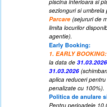
piscina interioara si p
sezlonguri si umbrela 
P
arcare
(sejururi de m
limita locurilor dispon
agentie
).
Early Booking:
1. EARLY BOOKING:
la data de
31.03.202
31.03.2026
(schimbari
aplica reduceri pentru
penalizate cu 100%).
Politica de anulare s
Pentru perioadele 1
0
,