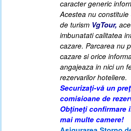
caracter generic informa
Acestea nu constituie o
de turism
VgTour,
aces
imbunatati calitatea inf
cazare. Parcarea nu po
cazare si orice inform
angajeaza in nici un fe
rezervarilor hoteliere.
Securizați-vă un pre
comisioane de rezer
Obţineţi confirmare
mai multe camere!
Asigurarea Storno de