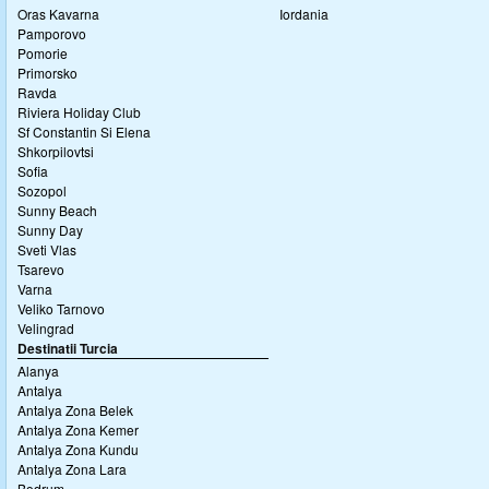
Oras Kavarna
Iordania
Pamporovo
Pomorie
Primorsko
Ravda
Riviera Holiday Club
Sf Constantin Si Elena
Shkorpilovtsi
Sofia
Sozopol
Sunny Beach
Sunny Day
Sveti Vlas
Tsarevo
Varna
Veliko Tarnovo
Velingrad
Destinatii Turcia
Alanya
Antalya
Antalya Zona Belek
Antalya Zona Kemer
Antalya Zona Kundu
Antalya Zona Lara
Bodrum