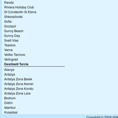
Ravda
Riviera Holiday Club
Sf Constantin Si Elena
Shkorpilovtsi
Sofia
Sozopol
Sunny Beach
Sunny Day
Sveti Vlas
Tsarevo
Varna
Veliko Tarnovo
Velingrad
Destinatii Turcia
Alanya
Antalya
Antalya Zona Belek
Antalya Zona Kemer
Antalya Zona Kundu
Antalya Zona Lara
Bodrum
Didim
Istanbul
Kusadasi
Copyright © 2024 VGto