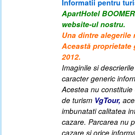
Informatii pentru turi
ApartHotel BOOME
website-ul nostru.
Una dintre alegerile
Această proprietate 
2012.
Imaginile si descrieril
caracter generic informa
Acestea nu constituie o
de turism
VgTour,
aces
imbunatati calitatea inf
cazare. Parcarea nu po
cazare si orice inform