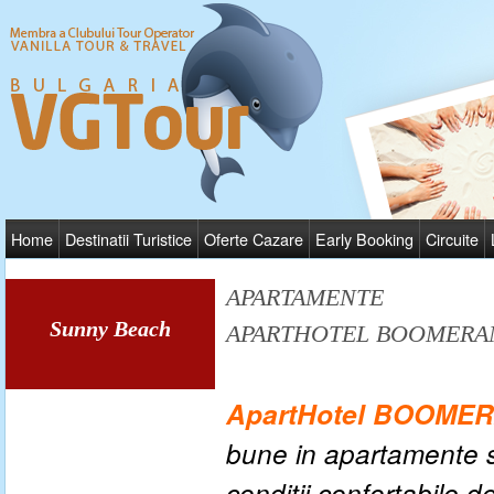
Home
Destinatii Turistice
Oferte Cazare
Early Booking
Circuite
APARTAMENTE
Sunny Beach
APARTHOTEL BOOMERA
ApartHotel BOOME
bune in apartamente sp
conditii confortabile d