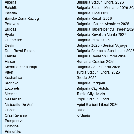
Albena
Bulgaria Statiuni Litoral 2026
Balchik
Bulgaria Statiuni Montane 2026-2
Bansko
Bulgaria 1 Mai 2026
Bansko Zona Razlog
Bulgaria Rusalii 2026
Borovets
Bulgaria - Bal de Absolvire 2026
Burgas
Bulgaria Tabere pentru Tineret 202
Byala
Bulgaria Revelion Munte 2027
Chepelare
Bulgaria Paste 2026
Devin
Bulgaria 2026 - Seniori Voyage
Duni Royal Resort
Bulgaria Balneo si Spa Hotels 202
Elenite
Bulgaria Revelion Litoral 2026
Hissar
Romania Craciun 2025
Kavarna Zona Plaja
Bulgaria Sejur Litoral 2026
Kiten
Turcia Statiuni Litoral 2026
Kosharitsa
Grecia 2026
Kranevo
Bulgaria Podgorii
Lozenets
Bulgaria City Hotels
Mechka
Turcia City Hotels
Nessebar
Cypru Statiuni Litoral
Nisipurile De Aur
Egipt Statiuni Litoral 2026
Obzor
Dubai
Oras Kavarna
Iordania
Pamporovo
Pomorie
Primorsko