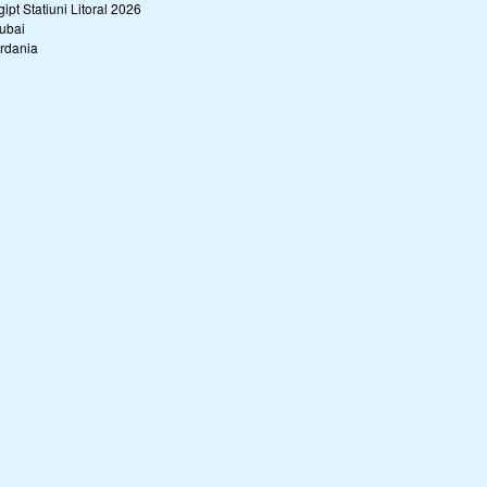
gipt Statiuni Litoral 2026
ubai
ordania