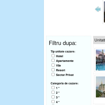
Unitat
Filtru dupa:
Tip unitate cazare:
Hotel
Apartamente
Vile
Resort
Sector Privat
Categoria de cazare:
1 *
2 *
3 *
4 *