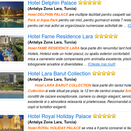
Hotel Delphin Palace
(Antalya Zona Lara, Turcia)
are multiple facilitati pentru oaspetii sa
Hotel DELPHIN PALACE
pentru cei mici, pentru gurmanzi exista 7 resta
Park si Aqua Park
pentru cei mai activi se organizeaza numeroase activitati de
…
[C
Hotel Fame Residence Lara
(Antalya Zona Lara, Turcia)
face parte din renumitul lant ho
Hotel FAME RESIDENCE LARA
Hotels. Hotelul este un hotel placut, cu spatiu exterior confortabi
mica a camerelor este compensata prin animatia excelenta, pisci
toboganele acvatice si diversitatea
…
[Citeste mai mult]
Hotel Lara Barut Collection
(Antalya Zona Lara, Turcia)
face parte din lantul hot
Hotel LARA BARUT COLLECTION
si este situat pe plaja, la 12 km de centrul orasului
Collection
Ant
conditii de cazare exceptionale, camere cu design elegant, servici
excelente si o atmosfera relaxanta si prietenoasa. Recomandat cupl
copii si turistilor exigenti.
Hotel Royal Holiday Palace
(Antalya Zona Lara, Turcia)
se vrea a fi perla coroanei si fa
Hotel ROYAL HOLIDAY PALACE