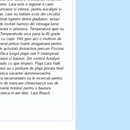
lume. Lara este o regiune a carei
moase si intinse, pentru eucaliptii si
ge, care nu trebuie scos din circuitul
nat luptelor dintre gladiatori, astazi
 invitati faimosi din intreaga lume.
perata si ploioasa. Temperatura apei nu
. Temperaturile urca pana la 45 grade
e cu copii. Veti gasi aici o multime de
eral preturi foarte atragatoare pentru
e activitati distractive precum Piscina
De-a lungul plajei veti fi intampinati
oase si bauturi. Din centrul Antalyei
adis cu ape limpezi. Plaja Lara Halk
uri au o portiune de plaja privata fiind
a unica vacantei dumneavoastra.
e va recomandam sa le incercati pentru
zate de mancare chinezeasca sau de
 marile hoteluri pentru o bautura
scoteca in aer liber. Lara Beach