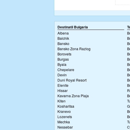
Destinatii Bulgaria
T
Albena
B
Balchik
B
Bansko
B
Bansko Zona Razlog
B
Borovets
B
Burgas
B
Byala
B
Chepelare
B
Devin
B
Duni Royal Resort
B
Elenite
B
Hissar
R
Kavarna Zona Plaja
B
Kiten
T
Kosharitsa
G
Kranevo
B
Lozenets
B
Mechka
T
Nessebar
C