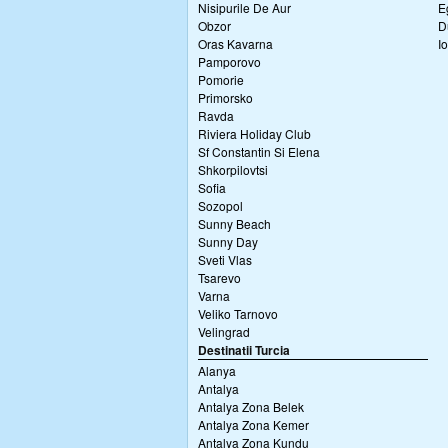
Nisipurile De Aur
E
Obzor
D
Oras Kavarna
I
Pamporovo
Pomorie
Primorsko
Ravda
Riviera Holiday Club
Sf Constantin Si Elena
Shkorpilovtsi
Sofia
Sozopol
Sunny Beach
Sunny Day
Sveti Vlas
Tsarevo
Varna
Veliko Tarnovo
Velingrad
Destinatii Turcia
Alanya
Antalya
Antalya Zona Belek
Antalya Zona Kemer
Antalya Zona Kundu