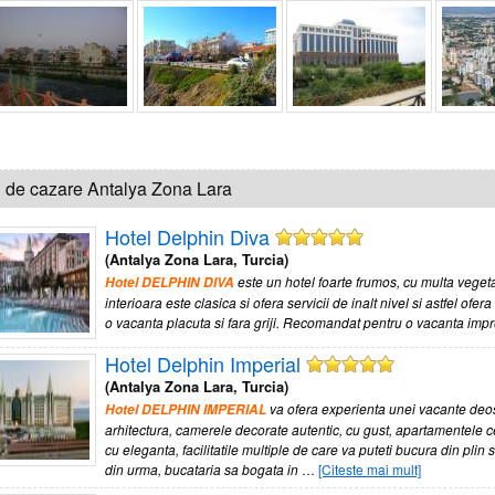
i de cazare Antalya Zona Lara
Hotel Delphin Diva
(Antalya Zona Lara, Turcia)
este un hotel foarte frumos, cu multa vege
Hotel DELPHIN DIVA
interioara este clasica si ofera servicii de inalt nivel si astfel ofer
o vacanta placuta si fara griji. Recomandat pentru o vacanta impr
Hotel Delphin Imperial
(Antalya Zona Lara, Turcia)
va ofera experienta unei vacante deos
Hotel DELPHIN IMPERIAL
arhitectura, camerele decorate autentic, cu gust, apartamentele 
cu eleganta, facilitatile multiple de care va puteti bucura din plin 
din urma, bucataria sa bogata in
…
[Citeste mai mult]