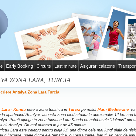
re
Early Booking
Circuite
Last minute
Asigurari calatorie
Transpor
YA ZONA LARA, TURCIA
criere Antalya Zona Lara Turcia
Lara - Kundu
este o zona turistica in
Turcia
pe malul
Marii Mediterane
, fo
du apartinand Antalyei, aceasta zona fiind situata la aproximativ 12 km sau la
alya. Puteti ajunge in zona turistica Lara-Kundu cu autobuzele "dolmus" din sta
tiunii Antalya. Drumul dureaza in jur de 45 minute.
trictul Lara este celebru pentru plaja lui, una dintre cele mai lungi plaje de nis
eluri luxoase, unele dintre ele tematice, cu restaurante, baruri, un parc de a