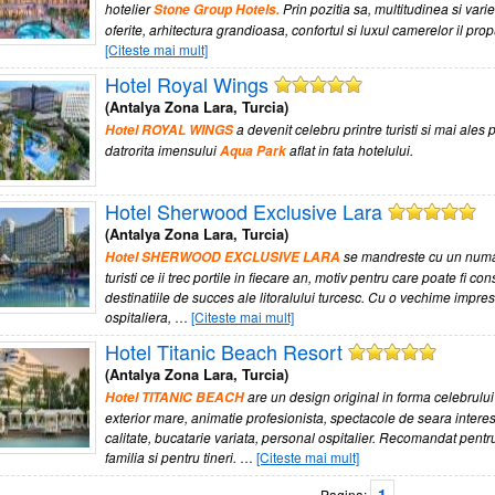
hotelier
Prin pozitia sa, multitudinea si variet
Stone Group Hotels.
oferite, arhitectura grandioasa, confortul si luxul camerelor il pr
[Citeste mai mult]
Hotel Royal Wings
(Antalya Zona Lara, Turcia)
a devenit celebru printre turisti si mai ales 
Hotel ROYAL WINGS
datrorita imensului
aflat in fata hotelului.
Aqua Park
Hotel Sherwood Exclusive Lara
(Antalya Zona Lara, Turcia)
s
e mandreste cu un numa
Hotel SHERWOOD EXCLUSIVE LARA
turisti ce ii trec portile in fiecare an, motiv pentru care poate fi co
destinatiile de succes ale litoralului turcesc. Cu o vechime impres
ospitaliera,
…
[Citeste mai mult]
Hotel Titanic Beach Resort
(Antalya Zona Lara, Turcia)
are un design original in forma celebrului 
Hotel TITANIC BEACH
exterior mare, animatie profesionista, spectacole de seara interes
calitate, bucatarie variata, personal ospitalier. Recomandat pentr
familia si pentru tineri.
…
[Citeste mai mult]
1
Pagina: