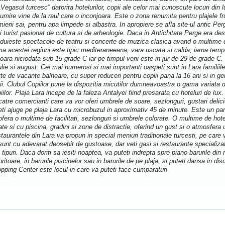
„Vegasul turcesc” datorita hotelurilor, copii ale celor mai cunoscute locuri din 
umire vine de la raul care o inconjoara. Este o zona renumita pentru plajele fru
mierii sai, pentru apa limpede si albastra. In apropiere se afla site-ul antic Per
i turist pasionat de cultura si de arheologie. Daca in Antichitate Perge era desti
duieste spectacole de teatru si concerte de muzica clasica avand o multime de
ma acestei regiuni este tipic mediteraneeana, vara uscata si calda, iarna tem
oara niciodata sub 15 grade C iar pe timpul verii este in jur de 29 de grade C
iulie si august. Cei mai numerosi si mai importanti oaspeti sunt in Lara familiil
rte de vacante balneare, cu super reduceri pentru copiii pana la 16 ani si in gen
ii. Clubul Copiilor pune la dispozitia micutilor dumneavoastra o gama variata d
iilor. Plaja Lara incepe de la faleza Antalyei fiind presarata cu hoteluri de lux. 
catre comercianti care va vor oferi umbrele de soare, sezlonguri, gustari delici
eti ajuge pe plaja Lara cu microbuzul in aproximativ 45 de minute. Este un par
ofera o multime de facilitati, sezlonguri si umbrele colorate. O multime de hotel
ate si cu piscina, gradini si zone de distractie, oferind un gust si o atmosfer
taurantele din Lara va propun in special meniuri traditionale turcesti, pe car
sunt cu adevarat deosebit de gustoase, dar veti gasi si restaurante speciali
e tipuri. Daca doriti sa iesiti noaptea, va puteti indrepta spre piano-barurile din
oritoare, in barurile piscinelor sau in barurile de pe plaja, si puteti dansa in di
pping Center este locul in care va puteti face cumparaturi