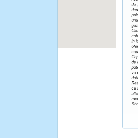
de 
den
pal
unu
gaz
Cli
cob
in 
ofe
cop
Cop
de 
put
va 
dot
Res
ca 
alt
rac
Sho