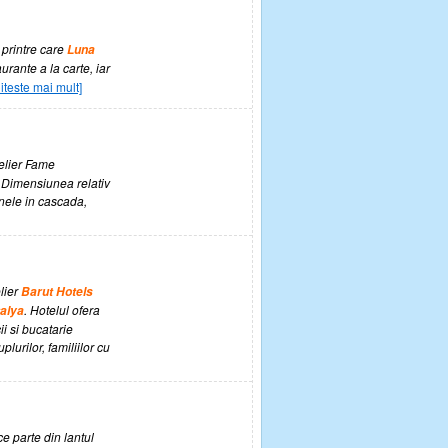
i printre care
Luna
urante a la carte, iar
iteste mai mult]
telier Fame
l. Dimensiunea relativ
nele in cascada,
elier
Barut Hotels
. Hotelul ofera
alya
i si bucatarie
urilor, familiilor cu
ce parte din lantul