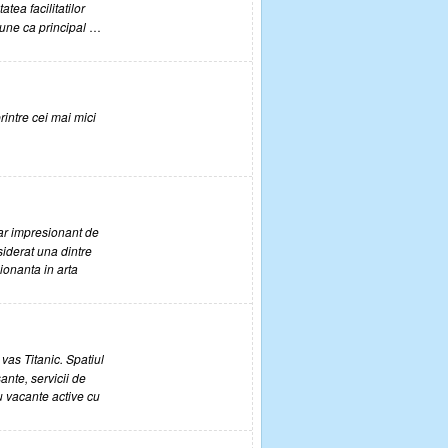
atea facilitatilor
opune ca principal
…
printre cei mai mici
r impresionant de
nsiderat una dintre
ionanta in arta
vas Titanic. Spatiul
ante, servicii de
u vacante active cu