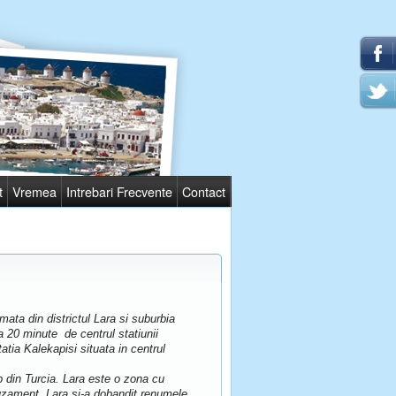
t
Vremea
Intrebari Frecvente
Contact
rmata din districtul Lara si suburbia
 20 minute de centrul statiunii
tia Kalekapisi situata in centrul
ip din Turcia. Lara este o zona cu
muzament. Lara si-a dobandit renumele