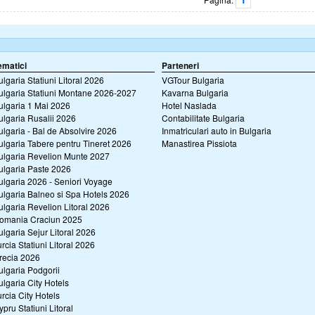
ematici
Parteneri
ulgaria Statiuni Litoral 2026
VGTour Bulgaria
ulgaria Statiuni Montane 2026-2027
Kavarna Bulgaria
ulgaria 1 Mai 2026
Hotel Naslada
ulgaria Rusalii 2026
Contabilitate Bulgaria
ulgaria - Bal de Absolvire 2026
Inmatriculari auto in Bulgaria
ulgaria Tabere pentru Tineret 2026
Manastirea Pissiota
ulgaria Revelion Munte 2027
ulgaria Paste 2026
ulgaria 2026 - Seniori Voyage
ulgaria Balneo si Spa Hotels 2026
ulgaria Revelion Litoral 2026
omania Craciun 2025
ulgaria Sejur Litoral 2026
urcia Statiuni Litoral 2026
recia 2026
ulgaria Podgorii
ulgaria City Hotels
urcia City Hotels
ypru Statiuni Litoral