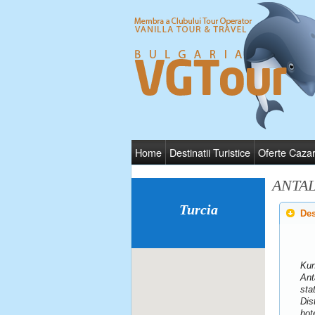
Home
Destinatii Turistice
Oferte Caza
ANTAL
Turcia
Des
Kun
Ant
sta
Dis
hot