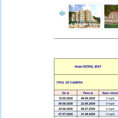
Hotel ROYAL BAY
TIPUL DE CAMERA
De la
Pana la
Sejur mini
19.05.2026
08.06.2026
3 nopti
09.06.2026
22.06.2026
3 nopti
23.06.2026
06.07.2026
3 nopti
07.07.2026
31.08.2026
3 nopti