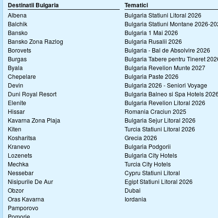
Destinatii Bulgaria
Tematici
Albena
Bulgaria Statiuni Litoral 2026
Balchik
Bulgaria Statiuni Montane 2026-2
Bansko
Bulgaria 1 Mai 2026
Bansko Zona Razlog
Bulgaria Rusalii 2026
Borovets
Bulgaria - Bal de Absolvire 2026
Burgas
Bulgaria Tabere pentru Tineret 202
Byala
Bulgaria Revelion Munte 2027
Chepelare
Bulgaria Paste 2026
Devin
Bulgaria 2026 - Seniori Voyage
Duni Royal Resort
Bulgaria Balneo si Spa Hotels 202
Elenite
Bulgaria Revelion Litoral 2026
Hissar
Romania Craciun 2025
Kavarna Zona Plaja
Bulgaria Sejur Litoral 2026
Kiten
Turcia Statiuni Litoral 2026
Kosharitsa
Grecia 2026
Kranevo
Bulgaria Podgorii
Lozenets
Bulgaria City Hotels
Mechka
Turcia City Hotels
Nessebar
Cypru Statiuni Litoral
Nisipurile De Aur
Egipt Statiuni Litoral 2026
Obzor
Dubai
Oras Kavarna
Iordania
Pamporovo
Pomorie