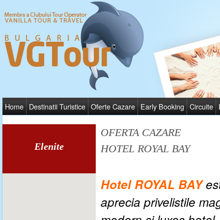
Home
Destinatii Turistice
Oferte Cazare
Early Booking
Circuite
OFERTA CAZARE
Elenite
HOTEL ROYAL BAY
Hotel ROYAL BAY
est
aprecia privelistile mag
modern şi luxos hotel.