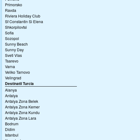
Primorsko
Ravda
Riviera Holiday Club
Sf Constantin Si Elena
Shkorpilovtsi
Sofia
Sozopol
Sunny Beach
Sunny Day
Sveti Vlas
Tsarevo
Varna
Veliko Tarnovo
Velingrad
Destinatii Turcia
Alanya
Antalya
Antalya Zona Belek
Antalya Zona Kemer
Antalya Zona Kundu
Antalya Zona Lara
Bodrum
Didim
Istanbul